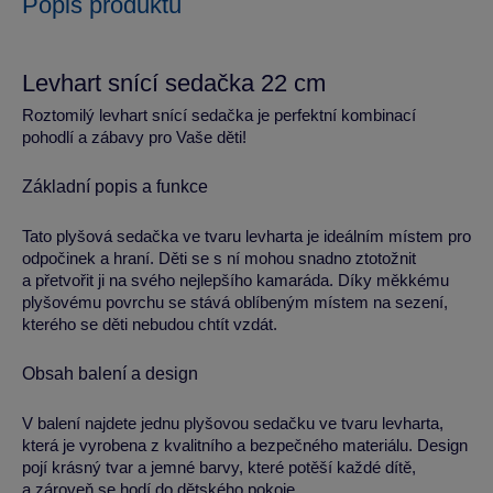
Popis produktu
Levhart snící sedačka 22 cm
Roztomilý levhart snící sedačka je perfektní kombinací
pohodlí a zábavy pro Vaše děti!
Základní popis a funkce
Tato plyšová sedačka ve tvaru levharta je ideálním místem pro
odpočinek a hraní. Děti se s ní mohou snadno ztotožnit
a přetvořit ji na svého nejlepšího kamaráda. Díky měkkému
plyšovému povrchu se stává oblíbeným místem na sezení,
kterého se děti nebudou chtít vzdát.
Obsah balení a design
V balení najdete jednu plyšovou sedačku ve tvaru levharta,
která je vyrobena z kvalitního a bezpečného materiálu. Design
pojí krásný tvar a jemné barvy, které potěší každé dítě,
a zároveň se hodí do dětského pokoje.