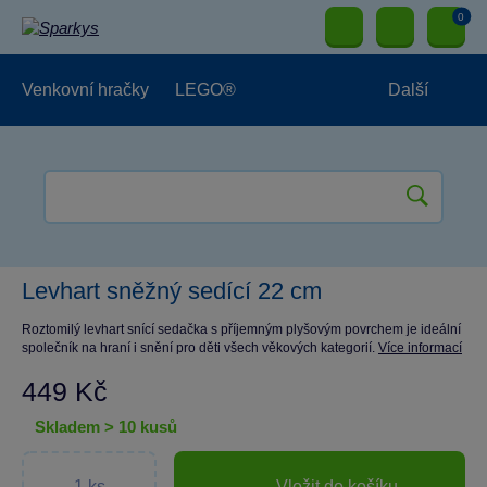
0
Venkovní hračky
LEGO®
Další
Pro kluky
Pro holky
Pro nejmenší
NOVINKY
Levhart sněžný sedící 22 cm
Roztomilý levhart snící sedačka s příjemným plyšovým povrchem je ideální
společník na hraní i snění pro děti všech věkových kategorií.
Více informací
449 Kč
skladem > 10 kusů
Vložit do košíku