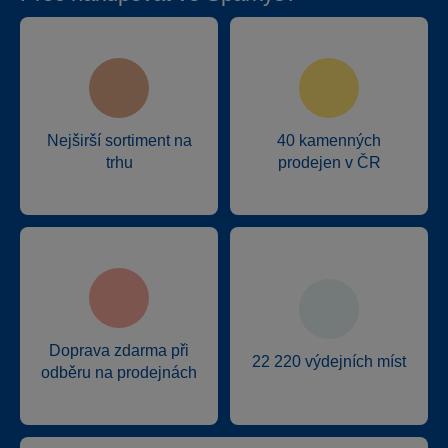
Nejširší sortiment na
40 kamenných
trhu
prodejen v ČR
Doprava zdarma při
22 220 výdejních míst
odběru na prodejnách