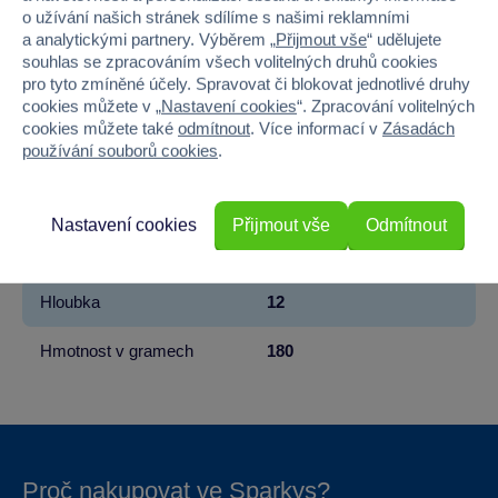
Značka
Sparkys
o užívání našich stránek sdílíme s našimi reklamními
a analytickými partnery. Výběrem „
Přijmout vše
“ udělujete
Věk od
3
souhlas se zpracováním všech volitelných druhů cookies
pro tyto zmíněné účely. Spravovat či blokovat jednotlivé druhy
cookies můžete v „
Nastavení cookies
“. Zpracování volitelných
Pohlaví
HOLKA, KLUK
cookies můžete také
odmítnout
. Více informací v
Zásadách
používání souborů cookies
.
Materiál
PLYŠ
Šířka
12
Nastavení cookies
Přijmout vše
Odmítnout
Výška
22
Hloubka
12
Hmotnost v gramech
180
Proč nakupovat ve Sparkys?