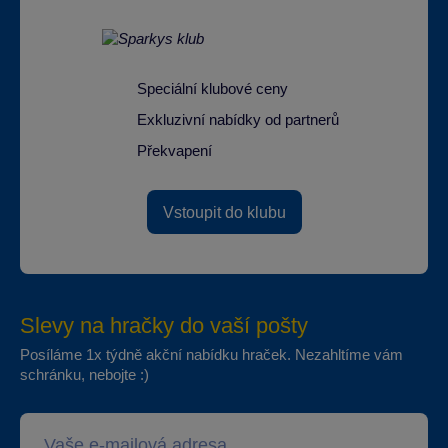
Speciální klubové ceny
Exkluzivní nabídky od partnerů
Překvapení
Vstoupit do klubu
Slevy na hračky do vaší pošty
Posíláme 1x týdně akční nabídku hraček. Nezahltíme vám
schránku, nebojte :)