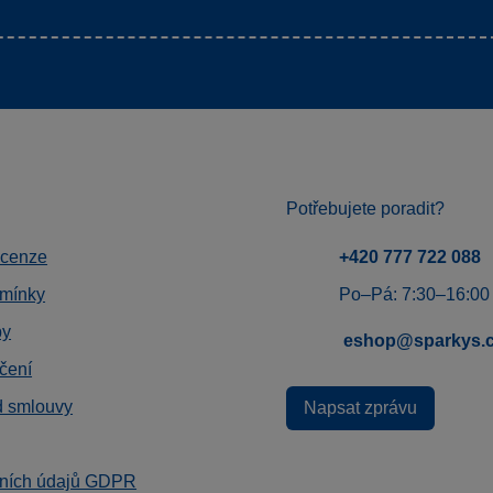
Potřebujete poradit?
ecenze
+420 777 722 088
mínky
Po–Pá: 7:30–16:00
by
eshop@sparkys.
čení
d smlouvy
Napsat zprávu
ních údajů GDPR