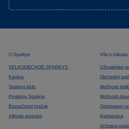
O Sparkys
Vše o nákupu
VELKOOBCHOD SPARKYS
Uživatelské r
Kariéra
Obchodní pod
Sparkys klub
Možnosti plat
Prodejny Sparkys
Možnosti doru
Bezpečnost hraček
Odstoupení o
Affiliate program
Reklamace
Ochrana osob