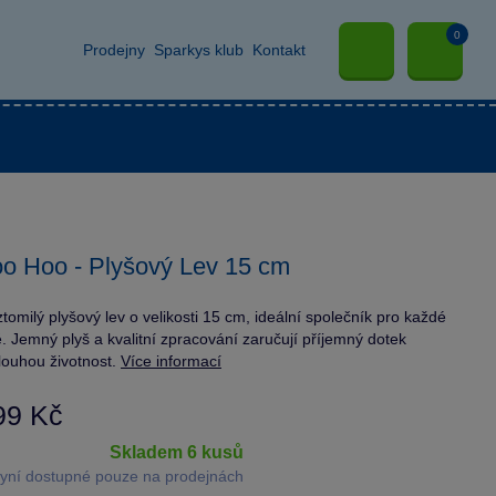
0
Prodejny
Sparkys klub
Kontakt
o Hoo - Plyšový Lev 15 cm
tomilý plyšový lev o velikosti 15 cm, ideální společník pro každé
ě. Jemný plyš a kvalitní zpracování zaručují příjemný dotek
louhou životnost.
Více informací
99 Kč
skladem 6 kusů
yní dostupné pouze na prodejnách