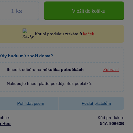
Vložit do košíku
Koupí produktu získáte
9
kaček
.
Kdy budu mít zboží doma?
Ihned k odběru na
několika pobočkách
Zobrazit
Nakupujte hned, plaťte později. Bez poplatků.
Pohlídat psem
Poslat přátelům
obce:
Kód produktu:
o Hoo
54A-90663B