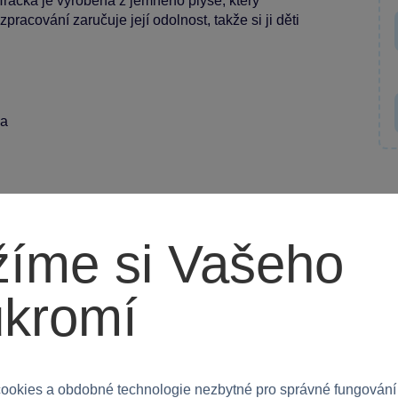
račka je vyrobena z jemného plyše, který
pracování zaručuje její odolnost, takže si ji děti
da
íme si Vašeho
ko dárek do dětského pokoje nebo na cesty, vždy
ukromí
opřejte svým dětem radost z objevování světa zvířat!
ookies a obdobné technologie nezbytné pro správné fungování