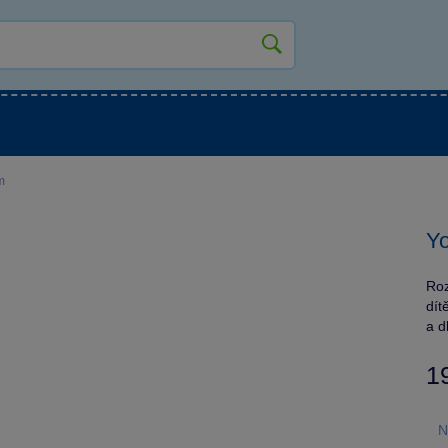
kluky
Pro holky
Pro nejmenší
NOVINKY
m
Yo
Roz
dít
a d
1
N