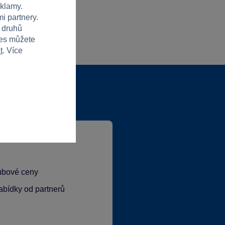
eklamy.
i partnery.
h druhů
ies můžete
t
. Více
lubové ceny
abídky od partnerů