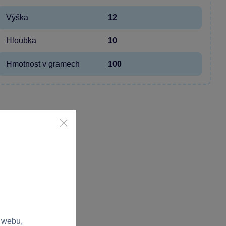
Výška
12
Hloubka
10
Hmotnost v gramech
100
 webu,