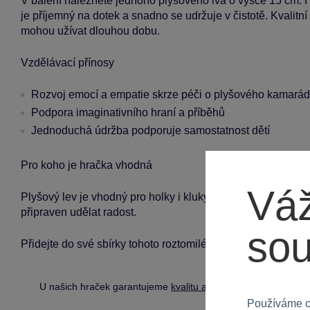
V balení naleznete jednoho plyšového lva o výšce 15 cm. H
je příjemný na dotek a snadno se udržuje v čistotě. Kvalitní z
mohou užívat dlouhou dobu.
Vzdělávací přínosy
Rozvoj emocí a empatie skrze péči o plyšového kamará
Podpora imaginativního hraní a příběhů
Jednoduchá údržba podporuje samostatnost dětí
Pro koho je hračka vhodná
Váž
Plyšový lev je vhodný pro holky i kluky od 3 let. Skvělý ja
připraven udělat radost.
so
Přidejte do své sbírky tohoto roztomilého plyšového lva a d
U našich hraček garantujeme
kvalitu a bezpečnost
.
Používáme c