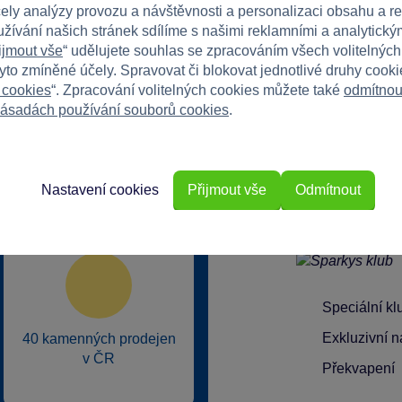
čely analýzy provozu a návštěvnosti a personalizaci obsahu a r
užívání našich stránek sdílíme s našimi reklamními a analytickým
ijmout vše
“ udělujete souhlas se zpracováním všech volitelnýc
tyto zmíněné účely. Spravovat či blokovat jednotlivé druhy cook
 cookies
“. Zpracování volitelných cookies můžete také
odmítnou
ásadách používání souborů cookies
.
rkys?
Nastavení cookies
Přijmout vše
Odmítnout
Speciální k
Exkluzivní n
40 kamenných prodejen
v ČR
Překvapení