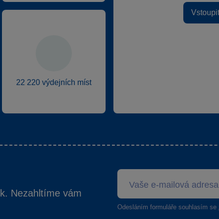
Vstoupi
22 220 výdejních míst
ek. Nezahltíme vám
Odesláním formuláře souhlasím se