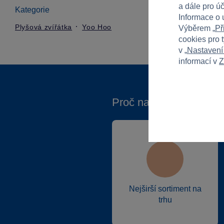
a dále pro ú
Kategorie
Informace o 
Plyšová zvířátka
Yoo Hoo
Výběrem „
Př
cookies pro 
v „
Nastavení
informací v
Z
Proč nakupovat ve Spa
Nejširší sortiment na
trhu