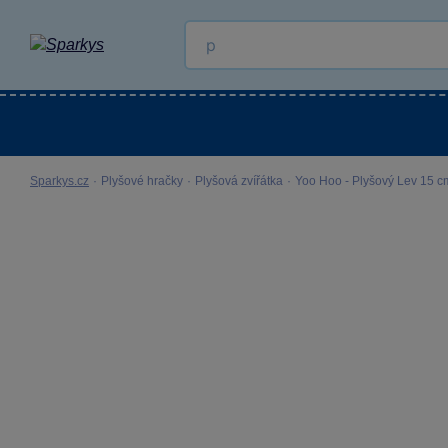
Kategorie
Venkovní hračky
LEGO®
Pro 
Sparkys.cz
·
Plyšové hračky
·
Plyšová zvířátka
·
Yoo Hoo - Plyšový Lev 15 c