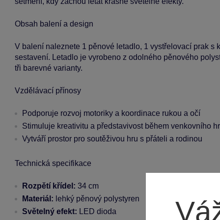
setmění, kdy začnou létat krásné světelné efekty.
Obsah balení a design
V balení naleznete 1 pěnové letadlo, 1 vystřelovací prak s
sestavení. Letadlo je vyrobeno z odolného pěnového polystyr
tři barevné varianty.
Vzdělávací přínosy
Podporuje rozvoj motoriky a koordinace rukou a očí
Stimuluje kreativitu a představivost během venkovního h
Vytváří prostor pro soutěživou hru s přáteli a rodinou
Technická specifikace
Rozpětí křídel:
34 cm
Materiál:
lehký pěnový polystyren
Váž
Světelný efekt:
LED dioda