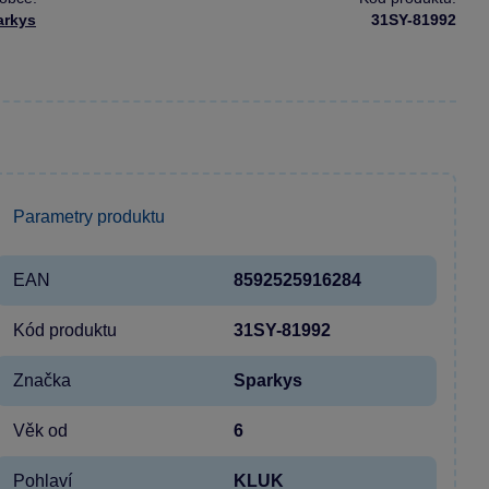
arkys
31SY-81992
Parametry produktu
EAN
8592525916284
Kód produktu
31SY-81992
Značka
Sparkys
Věk od
6
Pohlaví
KLUK