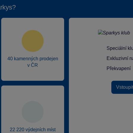
rkys?
Speciální k
Exkluzivní n
40 kamenných prodejen
v ČR
Překvapení
Vstoupi
22 220 výdejních míst