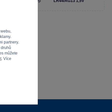
Baterie produktu - typ
LR44/AG13 1,5V
 webu,
eklamy.
i partnery.
h druhů
ies můžete
t
. Více