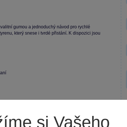
 kvalitní gumou a jednoduchý návod pro rychlé
enu, který snese i tvrdé přistání. K dispozici jsou
raní
íme si Vašeho