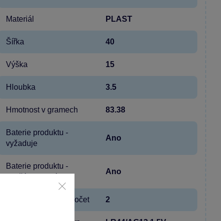
Materiál
PLAST
Šířka
40
Výška
15
Hloubka
3.5
Hmotnost v gramech
83.38
Baterie produktu -
Ano
vyžaduje
Baterie produktu -
Ano
součást balení
Baterie produktu - počet
2