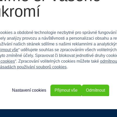
ukromí
 parku nebo na zahradě, přinese spoustu zábavy
ookies a obdobné technologie nezbytné pro správné fungování
čely analýzy provozu a návštěvnosti a personalizaci obsahu a r
užívání našich stránek sdílíme s našimi reklamními a analytickým
o unikátní vystřelovací letadlo s LED efekty!
ijmout vše
“ udělujete souhlas se zpracováním všech volitelnýc
tyto zmíněné účely. Spravovat či blokovat jednotlivé druhy cook
 cookies
“. Zpracování volitelných cookies můžete také
odmítnou
ásadách používání souborů cookies
.
Nastavení cookies
Přijmout vše
Odmítnout