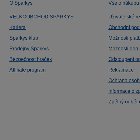
O Sparkys
Vše o nákupu
VELKOOBCHOD SPARKYS
Uživatelské r
Kariéra
Obchodní pod
Sparkys klub
Možnosti plat
Prodejny Sparkys
Možnosti doru
Bezpečnost hraček
Odstoupení o
Affiliate program
Reklamace
Ochrana osob
Informace o z
Zpětný odběr 