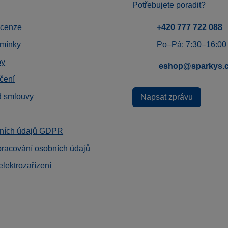
Potřebujete poradit?
ecenze
+420 777 722 088
mínky
Po–Pá: 7:30–16:00
by
eshop@sparkys.
čení
d smlouvy
Napsat zprávu
ních údajů GDPR
pracování osobních údajů
elektrozařízení