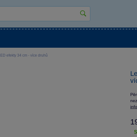
kluky
Pro holky
Pro nejmenší
NOVINKY
LED efekty 34 cm - více druhů
Le
ví
Pěn
nez
inf
1