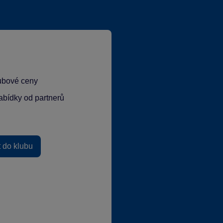
lubové ceny
abídky od partnerů
t do klubu