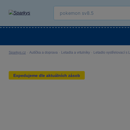
Kategorie
Venkovní hračky
LEGO®
Pro 
Sparkys.cz
·
Autíčka a doprava
·
Letadla a vrtulníky
·
Letadlo vystřelovací s 
Expedujeme dle aktuálních zásob