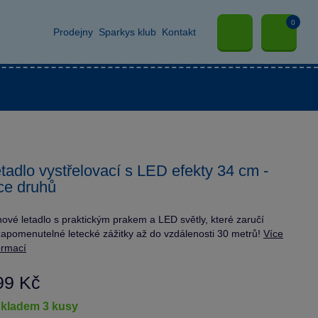
0
Prodejny
Sparkys klub
Kontakt
tadlo vystřelovací s LED efekty 34 cm -
ce druhů
ové letadlo s praktickým prakem a LED světly, které zaručí
apomenutelné letecké zážitky až do vzdálenosti 30 metrů!
Více
ormací
99 Kč
skladem 3 kusy