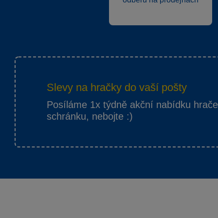
Slevy na hračky do vaší pošty
Posíláme 1x týdně akční nabídku hrač
schránku, nebojte :)