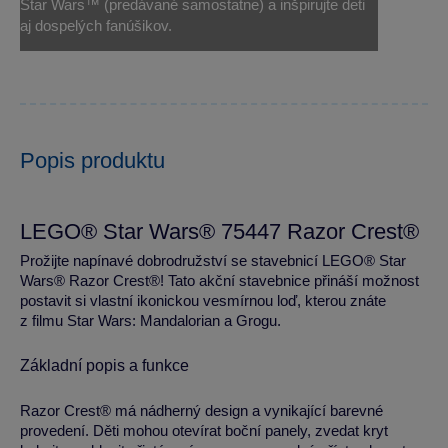
Star Wars™ (predávané samostatne) a inšpirujte deti
aj dospelých fanúšikov.
Popis produktu
LEGO® Star Wars® 75447 Razor Crest®
Prožijte napínavé dobrodružství se stavebnicí LEGO® Star
Wars® Razor Crest®! Tato akční stavebnice přináší možnost
postavit si vlastní ikonickou vesmírnou loď, kterou znáte
z filmu Star Wars: Mandalorian a Grogu.
Základní popis a funkce
Razor Crest® má nádherný design a vynikající barevné
provedení. Děti mohou otevírat boční panely, zvedat kryt