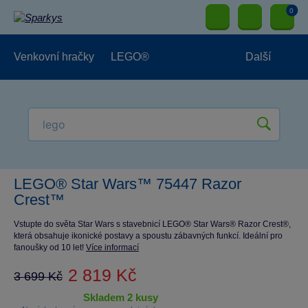
0
Venkovní hračky
LEGO®
Další
Pro kluky
Pro holky
Pro nejmenší
NOVINKY
LEGO® Star Wars™ 75447 Razor
Crest™
Vstupte do světa Star Wars s stavebnicí LEGO® Star Wars® Razor Crest®,
která obsahuje ikonické postavy a spoustu zábavných funkcí. Ideální pro
fanoušky od 10 let!
Více informací
2 819 Kč
3 699 Kč
skladem 2 kusy