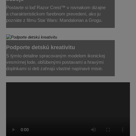
Postavte si loď Razor Crest™ v rovnakom dizajne
a charakteristickom farebnom prevedení, ako ju
poznáte z filmu Star Wars: Mandalorian a Grogu.
Podporte detskú kreativitu
S týmto detailne spracovaným modelom ikonickej
vesmírnej lode, obľúbenými postavami a hravými
doplnkami si deti zahrajú vlastné napínavé misie.