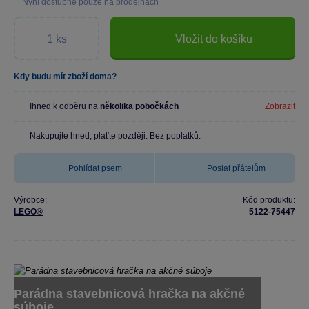
Nyní dostupné pouze na prodejnách
Vložit do košíku
Kdy budu mít zboží doma?
Ihned k odběru na
několika pobočkách
Zobrazit
Nakupujte hned, plaťte později. Bez poplatků.
Pohlídat psem
Poslat přátelům
Výrobce:
Kód produktu:
LEGO®
5122-75447
Parádna stavebnicová hračka na akčné
súboje