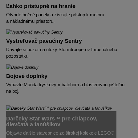
Ľahko prístupné na hranie
Otvorte bočné panely a získajte prístup k motoru
a nákladnému priestoru.
Vystreľovač pavučiny Sentry
Dávajte si pozor na útoky Stormtrooperov Imperiálneho
pozostatku.
Bojové doplnky
Vybavte Manda tryskovým batohom a blasterovou pištoľou
na boj.
Darčeky Star Wars™ pre chlapcov,
dievčatá a fanúšikov
Objavte ďalšie stavebnice zo širokej kolekcie LEGO®