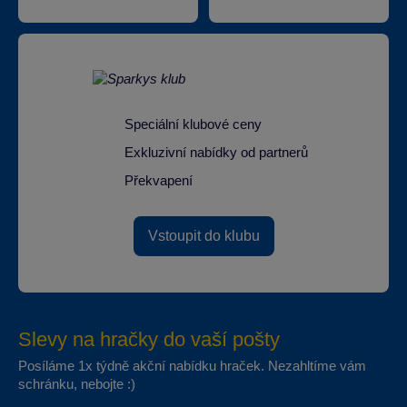
Speciální klubové ceny
Exkluzivní nabídky od partnerů
Překvapení
Vstoupit do klubu
Slevy na hračky do vaší pošty
Posíláme 1x týdně akční nabídku hraček. Nezahltíme vám
schránku, nebojte :)