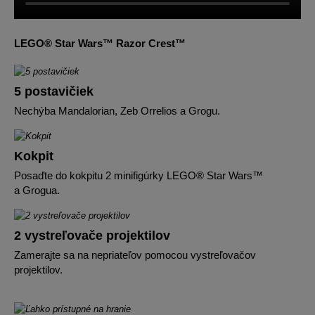
LEGO® Star Wars™ Razor Crest™
5 postavičiek
Nechýba Mandalorian, Zeb Orrelios a Grogu.
Kokpit
Posaďte do kokpitu 2 minifigúrky LEGO® Star Wars™
a Grogua.
2 vystreľovače projektilov
Zamerajte sa na nepriateľov pomocou vystreľovačov
projektilov.