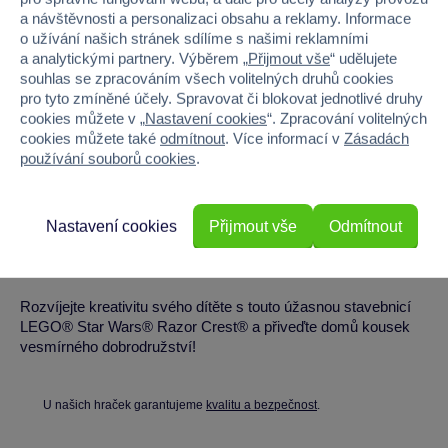
Technická specifikace
a návštěvnosti a personalizaci obsahu a reklamy. Informace
o užívání našich stránek sdílíme s našimi reklamními
Počet dílků:
930
a analytickými partnery. Výběrem „
Přijmout vše
“ udělujete
souhlas se zpracováním všech volitelných druhů cookies
Výška modelu:
přes 13 cm
pro tyto zmíněné účely. Spravovat či blokovat jednotlivé druhy
Délka modelu:
32 cm
cookies můžete v „
Nastavení cookies
“. Zpracování volitelných
Šířka modelu:
24 cm
cookies můžete také
odmítnout
. Více informací v
Zásadách
používání souborů cookies
.
Pro koho je hračka vhodná
Tato stavebnice je vhodná pro kluky, holky a všechny
Nastavení cookies
Přijmout vše
Odmítnout
fanoušky filmové série Star Wars od 10 let. Poskytuje skvélé
zábavné a kreativní hodiny hraní.
Rozvíjejte kreativitu svého dítěte s touto úžasnou stavebnicí
LEGO® Star Wars® Razor Crest® a přiveďte domů kousek
vesmírného dobrodružství!
U našich hraček garantujeme
kvalitu a bezpečnost
.