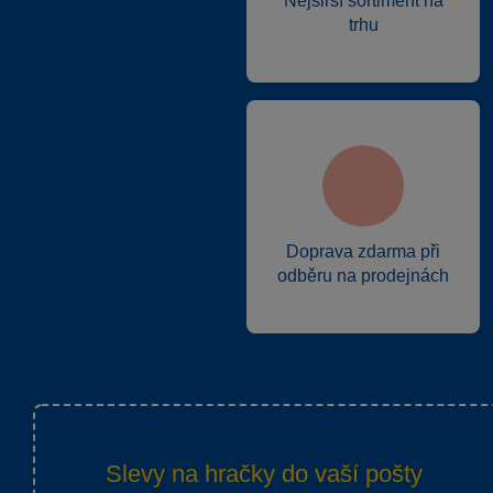
Nejširší sortiment na
trhu
Doprava zdarma při
odběru na prodejnách
Slevy na hračky do vaší pošty