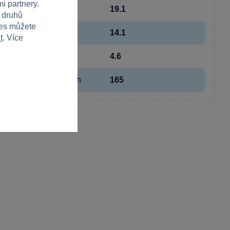
i partnery.
Šířka
19.1
h druhů
ies můžete
Výška
14.1
t
. Více
Hloubka
4.6
Hmotnost v gramech
165