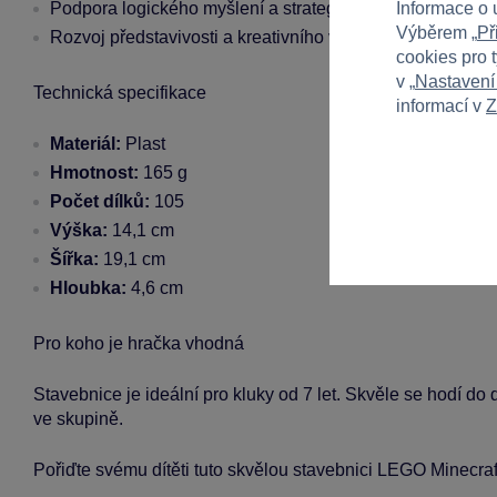
Podpora logického myšlení a strategického plánování bě
Informace o 
Výběrem „
Př
Rozvoj představivosti a kreativního vyjadřování při vytvář
cookies pro 
v „
Nastavení
Technická specifikace
informací v
Z
Materiál:
Plast
Hmotnost:
165 g
Počet dílků:
105
Výška:
14,1 cm
Šířka:
19,1 cm
Hloubka:
4,6 cm
Pro koho je hračka vhodná
Stavebnice je ideální pro kluky od 7 let. Skvěle se hodí do
ve skupině.
Pořiďte svému dítěti tuto skvělou stavebnici LEGO Minecraft