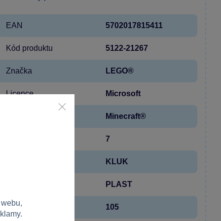
EAN
5702017815411
Kód produktu
5122-21267
Značka
LEGO®
Licence
Microsoft
Řada
Minecraft®
Věk od
7
Pohlaví
KLUK
Materiál
PLAST
 webu,
Počet dílků
105
eklamy.