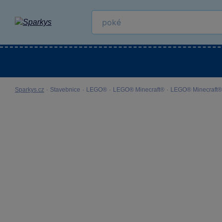
Kategorie
Venkovní hračky
LEGO®
Pro 
Sparkys.cz
·
Stavebnice
·
LEGO®
·
LEGO® Minecraft®
·
LEGO® Minecraft® 