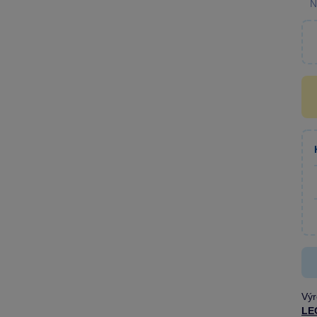
N
Výr
LE