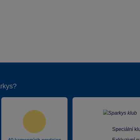
rkys?
Speciální k
Exkluzivní n