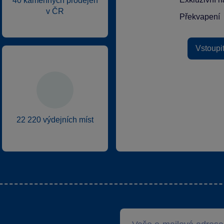
40 kamenných prodejen
v ČR
Překvapení
Vstoupi
22 220 výdejních míst