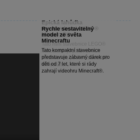
Epická lahůdka
ve stavebnici LEGO®
Rychle sestavitelný
Minecraft®
model ze světa
Minecraftu
Tato mini stavebnice LEGO®
Tato kompaktní stavebnice
Minecraft® je plná herních
představuje zábavný dárek pro
možností na pouštní základně
děti od 7 let, které si rády
Minecraftu.
zahrají videohru Minecraft®.