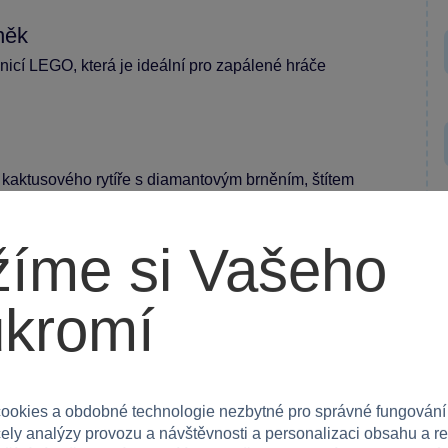
něk
bnicí LEGO, která je ideální pro zapálené hráče
 kaktusového rytíře s diamantovým brněním, štítem
rást poklad ze sudu. Rakety, které děti odpálí
íme si Vašeho
ukromí
urky zlékněků a hrdiny, stejně jako autentické
livost a bezpečnost pro děti od 7 let.
ookies a obdobné technologie nezbytné pro správné fungování
 hraní.
čely analýzy provozu a návštěvnosti a personalizaci obsahu a r