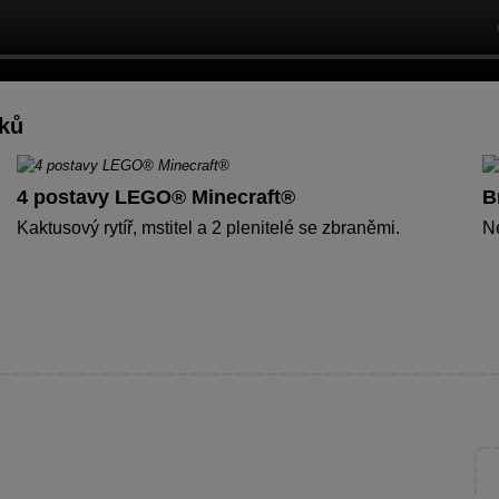
íků
4 postavy LEGO® Minecraft®
B
Kaktusový rytíř, mstitel a 2 plenitelé se zbraněmi.
Ne