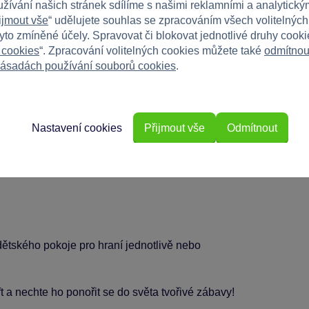
hem akčního hraní.
užívání našich stránek sdílíme s našimi reklamními a analytickým
ijmout vše
“ udělujete souhlas se zpracováním všech volitelnýc
ení příběhů.
tyto zmíněné účely. Spravovat či blokovat jednotlivé druhy cook
 cookies
“. Zpracování volitelných cookies můžete také
odmítnou
ásadách používání souborů cookies
.
Nastavení cookies
Přijmout vše
Odmítnout
 dětského pokoje pro hraní jednotlivě nebo
 a nechte ho ponořit se do světa tvořivé zábavy!