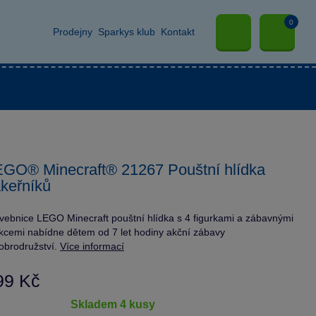
0
Prodejny
Sparkys klub
Kontakt
GO® Minecraft® 21267 Pouštní hlídka
keřníků
vebnice LEGO Minecraft pouštní hlídka s 4 figurkami a zábavnými
kcemi nabídne dětem od 7 let hodiny akční zábavy
obrodružství.
Více informací
99 Kč
skladem 4 kusy