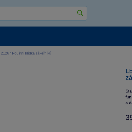
kluky
Pro holky
Pro nejmenší
NOVINKY
21267 Pouštní hlídka zákeřníků
LE
zá
Sta
fun
a d
3