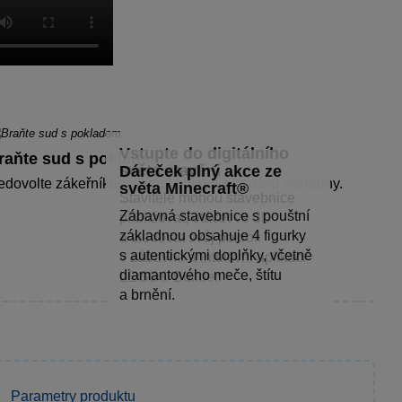
Vstupte do digitálního
raňte sud s pokladem
světa stavění
Dáreček plný akce ze
dovolte zákeřníkům ukrást poklad z pouštní základny.
světa Minecraft®
Stavitelé mohou stavebnice
Zábavná stavebnice s pouštní
přibližovat, otáčet ve 3D
základnou obsahuje 4 figurky
a sledovat svůj pokrok
s autentickými doplňky, včetně
v zábavné a intuitivní aplikaci
diamantového meče, štítu
LEGO® Builder.
a brnění.
Parametry produktu