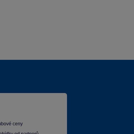
lubové ceny
abídky od partnerů