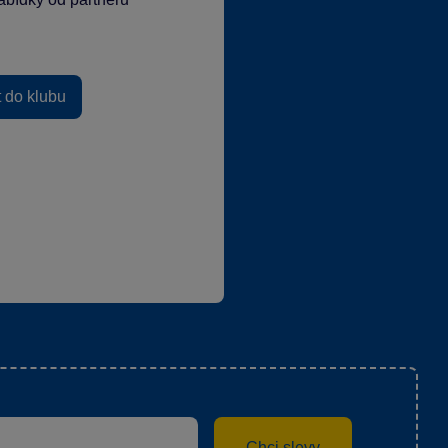
t do klubu
Chci slevy