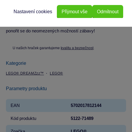
Ideální pro kluky i holky od 7 let, kteří mají rádi LEGO®
stavebnice a dobrodružství. Skvělá volba pro kreativní zábavu
Nastavení cookies
Přijmout vše
Odmítnout
doma i na cestách.
Pořiďte svému dítěti LEGO® DREAMZzz® a nechte ho
ponořit se do neomezených možností zábavy!
U našich hraček garantujeme
kvalitu a bezpečnost
.
Kategorie
LEGO® DREAMZzz™
LEGO®
Parametry produktu
EAN
5702017812144
Kód produktu
5122-71489
Značka
LEGO®