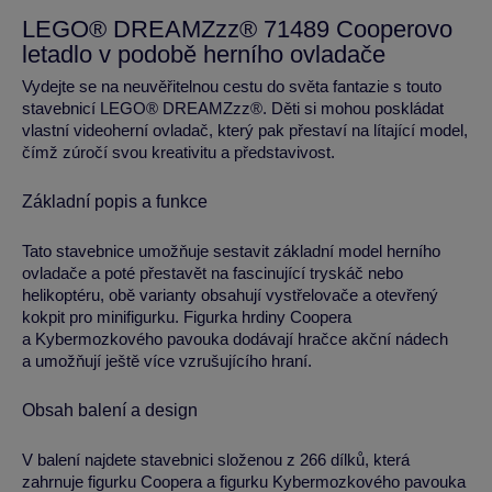
LEGO® DREAMZzz® 71489 Cooperovo
letadlo v podobě herního ovladače
Vydejte se na neuvěřitelnou cestu do světa fantazie s touto
stavebnicí LEGO® DREAMZzz®. Děti si mohou poskládat
vlastní videoherní ovladač, který pak přestaví na lítající model,
čímž zúročí svou kreativitu a představivost.
Základní popis a funkce
Tato stavebnice umožňuje sestavit základní model herního
ovladače a poté přestavět na fascinující tryskáč nebo
helikoptéru, obě varianty obsahují vystřelovače a otevřený
kokpit pro minifigurku. Figurka hrdiny Coopera
a Kybermozkového pavouka dodávají hračce akční nádech
a umožňují ještě více vzrušujícího hraní.
Obsah balení a design
V balení najdete stavebnici složenou z 266 dílků, která
zahrnuje figurku Coopera a figurku Kybermozkového pavouka