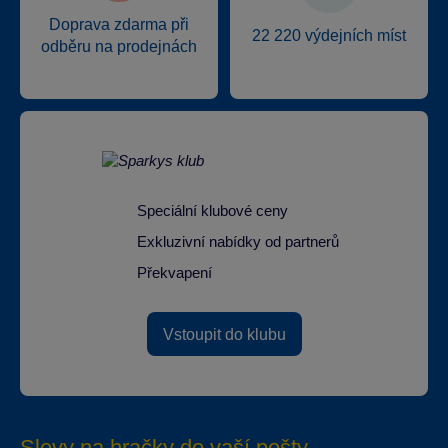
Doprava zdarma při
22 220 výdejních míst
odběru na prodejnách
Speciální klubové ceny
Exkluzivní nabídky od partnerů
Překvapení
Vstoupit do klubu
Slevy na hračky do vaší pošty