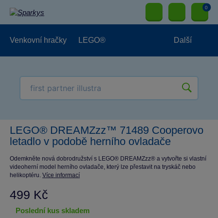
0
Venkovní hračky
LEGO®
Další
Pro kluky
Pro holky
Pro nejmenší
NOVINKY
LEGO® DREAMZzz™ 71489 Cooperovo
letadlo v podobě herního ovladače
Odemkněte nová dobrodružství s LEGO® DREAMZzz® a vytvořte si vlastní
videoherní model herního ovladače, který lze přestavit na tryskáč nebo
helikoptéru.
Více informací
499 Kč
poslední kus skladem