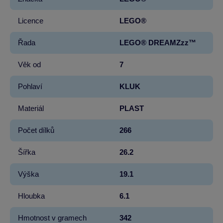
Licence
LEGO®
Řada
LEGO® DREAMZzz™
Věk od
7
Pohlaví
KLUK
Materiál
PLAST
Počet dílků
266
Šířka
26.2
Výška
19.1
Hloubka
6.1
Hmotnost v gramech
342