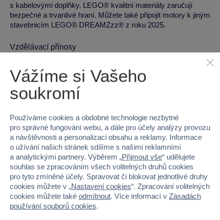
s kabelovými doplňky. LEGO® kvalitní materiály zaručují
bezpečné a trvanlivé hraní. Můžete také připojit motory k jiným
stavebnicím LEGO® DREAMZzz® z roku 2025.
Vzdělávací přínosy
Rozvoj jemné motoriky a zručnosti
Vážíme si Vašeho
Podpora logického myšlení a trpělivosti
soukromí
Rozvoj představivosti a hraní rolí
Inspiruje ke kreativnímu a nápaditému hraní
Používáme cookies a obdobné technologie nezbytné
pro správné fungování webu, a dále pro účely analýzy provozu
Technická specifikace
a návštěvnosti a personalizaci obsahu a reklamy. Informace
o užívání našich stránek sdílíme s našimi reklamními
Materiál:
Plast
a analytickými partnery. Výběrem „
Přijmout vše
“ udělujete
Hmotnost:
342 g
souhlas se zpracováním všech volitelných druhů cookies
Rozměry (Š x V x H):
26,2 x 19,1 x 6,1 cm
pro tyto zmíněné účely. Spravovat či blokovat jednotlivé druhy
cookies můžete v „
Nastavení cookies
“. Zpracování volitelných
cookies můžete také
odmítnout
. Více informací v
Zásadách
Pro koho je hračka vhodná
používání souborů cookies
.