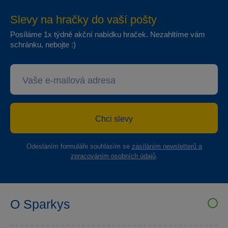
Slevy na hračky do vaší pošty
Posíláme 1x týdně akční nabídku hraček. Nezahltíme vám
schránku, nebojte :)
Chci slevy
Odesláním formuláře souhlasím se
zasíláním newsletterů a
zpracováním osobních údajů
.
O Sparkys
VELKOOBCHOD SPARKYS