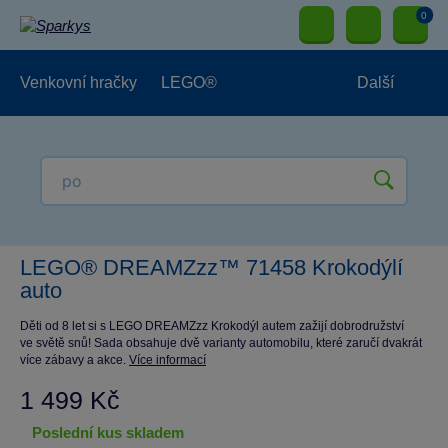
0
Venkovní hračky
LEGO®
Další
Pro kluky
Pro holky
Pro nejmenší
NOVINKY
LEGO® DREAMZzz™ 71458 Krokodýlí
auto
Děti od 8 let si s LEGO DREAMZzz Krokodýl autem zažijí dobrodružství
ve světě snů! Sada obsahuje dvě varianty automobilu, které zaručí dvakrát
více zábavy a akce.
Více informací
1 499 Kč
poslední kus skladem