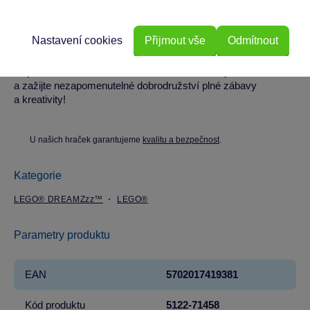
Stavebnice je určena pro chlapce i dívky od 8 let a je ideální
pro dítě, které má rádo akční příběhy a zábavné
Nastavení cookies
Přijmout vše
Odmítnout
dobrodružství. Perfektní volba pro hry doma i na cestách.
Objevte svět snů s LEGO DREAMZzz Krokodýl autem
a zažijte nezapomenutelné dobrodružství plné zábavy
a kreativity!
U našich hraček garantujeme
kvalitu a bezpečnost
.
Kategorie
LEGO® DREAMZzz™
LEGO®
Parametry produktu
EAN
5702017419381
Kód produktu
5122-71458