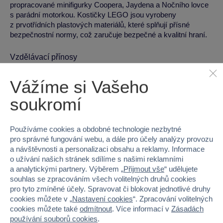
propracované minifigurky Coopera, Jaydena a Nočního lovce
s parádní motorkou. Kostičky LEGO jsou vyrobeny
z prvotřídních plastových materiálů, které splňují přísné
bezpečnostní normy, což zaručuje bezpečné a kvalitní hraní.
Vzdělávací přínosy
Rozvoj jemné motoriky a kreativního myšlení
Vážíme si Vašeho
Podpora logického myšlení a strategického plánování
soukromí
Stimulace představivosti a hraní rolí
Technická specifikace
Používáme cookies a obdobné technologie nezbytné
pro správné fungování webu, a dále pro účely analýzy provozu
a návštěvnosti a personalizaci obsahu a reklamy. Informace
Hloubka:
5.65 cm
o užívání našich stránek sdílíme s našimi reklamními
Výška:
26.2 cm
a analytickými partnery. Výběrem „
Přijmout vše
“ udělujete
Šířka:
38.2 cm
souhlas se zpracováním všech volitelných druhů cookies
Hmotnost:
722 g
pro tyto zmíněné účely. Spravovat či blokovat jednotlivé druhy
cookies můžete v „
Nastavení cookies
“. Zpracování volitelných
cookies můžete také
odmítnout
. Více informací v
Zásadách
Pro koho je hračka vhodná
používání souborů cookies
.