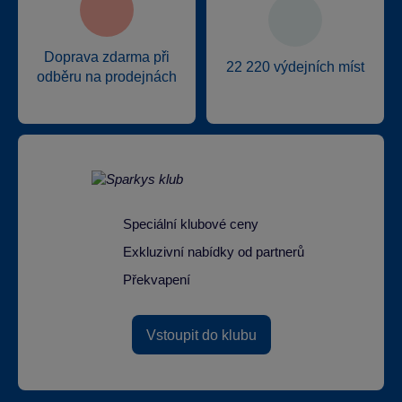
Doprava zdarma při
22 220 výdejních míst
odběru na prodejnách
Speciální klubové ceny
Exkluzivní nabídky od partnerů
Překvapení
Vstoupit do klubu