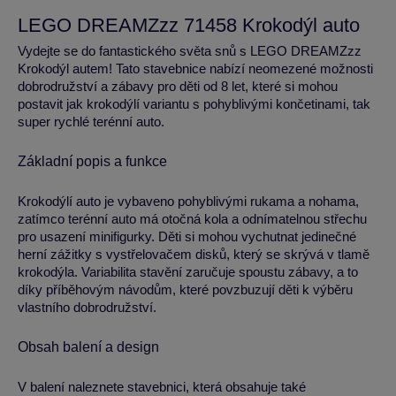
LEGO DREAMZzz 71458 Krokodýl auto
Vydejte se do fantastického světa snů s LEGO DREAMZzz
Krokodýl autem! Tato stavebnice nabízí neomezené možnosti
dobrodružství a zábavy pro děti od 8 let, které si mohou
postavit jak krokodýlí variantu s pohyblivými končetinami, tak
super rychlé terénní auto.
Základní popis a funkce
Krokodýlí auto je vybaveno pohyblivými rukama a nohama,
zatímco terénní auto má otočná kola a odnímatelnou střechu
pro usazení minifigurky. Děti si mohou vychutnat jedinečné
herní zážitky s vystřelovačem disků, který se skrývá v tlamě
krokodýla. Variabilita stavění zaručuje spoustu zábavy, a to
díky příběhovým návodům, které povzbuzují děti k výběru
vlastního dobrodružství.
Obsah balení a design
V balení naleznete stavebnici, která obsahuje také