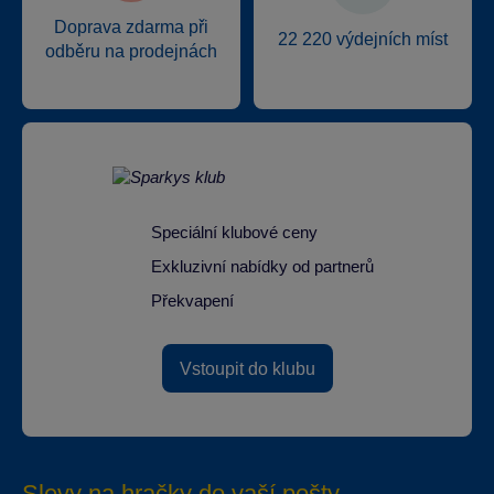
Doprava zdarma při
22 220 výdejních míst
odběru na prodejnách
Speciální klubové ceny
Exkluzivní nabídky od partnerů
Překvapení
Vstoupit do klubu
Slevy na hračky do vaší pošty