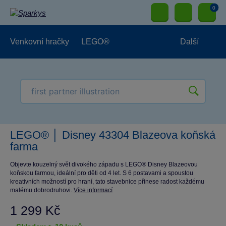
0
Venkovní hračky
LEGO®
Další
Pro kluky
Pro holky
Pro nejmenší
NOVINKY
LEGO® │ Disney 43304 Blazeova koňská
farma
Objevte kouzelný svět divokého západu s LEGO® Disney Blazeovou
koňskou farmou, ideální pro děti od 4 let. S 6 postavami a spoustou
kreativních možností pro hraní, tato stavebnice přinese radost každému
malému dobrodruhovi.
Více informací
1 299 Kč