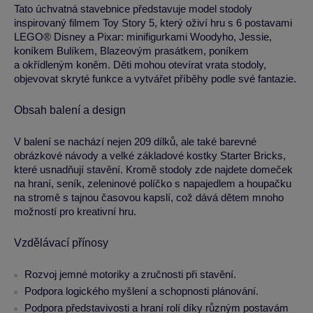
Tato úchvatná stavebnice představuje model stodoly
inspirovaný filmem Toy Story 5, který oživí hru s 6 postavami
LEGO® Disney a Pixar: minifigurkami Woodyho, Jessie,
koníkem Bulíkem, Blazeovým prasátkem, poníkem
a okřídleným koněm. Děti mohou otevírat vrata stodoly,
objevovat skryté funkce a vytvářet příběhy podle své fantazie.
Obsah balení a design
V balení se nachází nejen 209 dílků, ale také barevné
obrázkové návody a velké základové kostky Starter Bricks,
které usnadňují stavění. Kromě stodoly zde najdete domeček
na hraní, seník, zeleninové políčko s napajedlem a houpačku
na stromě s tajnou časovou kapslí, což dává dětem mnoho
možností pro kreativní hru.
Vzdělávací přínosy
Rozvoj jemné motoriky a zručnosti při stavění.
Podpora logického myšlení a schopnosti plánování.
Podpora představivosti a hraní rolí díky různým postavám