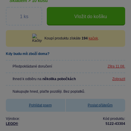
skladem > 10 kusů
Vložit do košíku
Koupí produktu získáte
194
kaček
.
Kdy budu mít zboží doma?
Předpokládané doručení
Zítra 11.08.
Ihned k odběru na
několika pobočkách
Zobrazit
Nakupujte hned, plaťte později. Bez poplatků.
Pohlídat psem
Poslat přátelům
Výrobce:
Kód produktu:
LEGO®
5122-43304