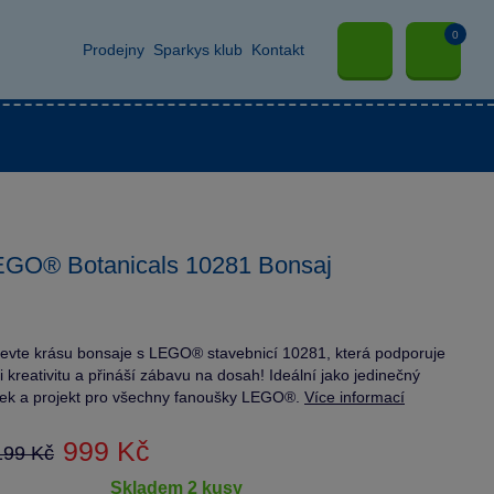
0
Prodejny
Sparkys klub
Kontakt
EGO® Botanicals 10281 Bonsaj
evte krásu bonsaje s LEGO® stavebnicí 10281, která podporuje
i kreativitu a přináší zábavu na dosah! Ideální jako jedinečný
ek a projekt pro všechny fanoušky LEGO®.
Více informací
999 Kč
199 Kč
skladem 2 kusy