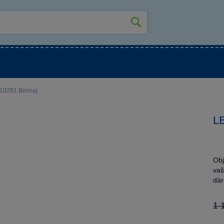
kluky
Pro holky
Pro nejmenší
NOVINKY
 10281 Bonsaj
L
Obj
vaš
dár
1 