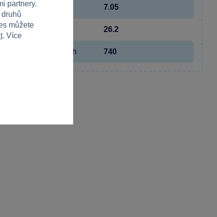
i partnery.
Výška
7.05
h druhů
ies můžete
Hloubka
26.2
t
. Více
Hmotnost v gramech
740