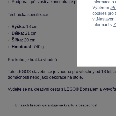
Podpora trpělivosti a koncentrace při stavění
Informace o 
Výběrem „
Př
cookies pro 
Technická specifikace
v „
Nastavení
informací v
Z
Výška:
18 cm
Délka:
21 cm
Šířka:
20 cm
Hmotnost:
740 g
Pro koho je hračka vhodná
Tato LEGO® stavebnice je vhodná pro všechny od 18 let, a to
domácnosti nebo jako dekorace na stole.
Vydejte se na kreativní cestu s LEGO® Bonsajem a vytvořte 
U našich hraček garantujeme
kvalitu a bezpečnost
.