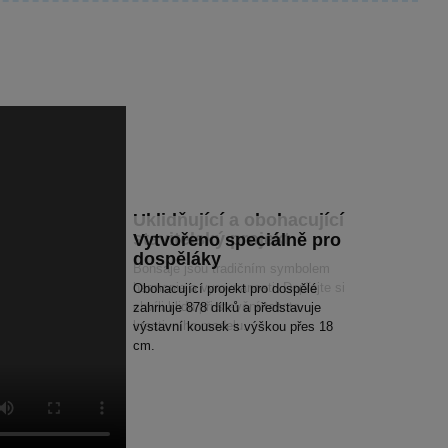
Uklidňující a obohacující
stavitelský projekt
Vytvořeno speciálně pro
dospěláky
Bonsaje jsou tradičním symbolem
harmonie a vyrovnanosti. Dopřejte si
Obohacující projekt pro dospělé
chvíli klidu při stavění tohoto
zahrnuje 878 dílků a představuje
kreativního modelu.
výstavní kousek s výškou přes 18
cm.