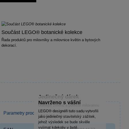
Součást LEGO® botanické kolekce
Řada produktů pro milovníky a milovnice květin a bytových
dekorací.
Jedinečný dárek
Navrženo s vášní
Udělejte změnu a potěšte milovanou
osobu nebo kamarádku originální
LEGO® designéři tuto sadu vytvořili
Parametry produktu
LEGO® Bonsaj.
jako jedinečný stavitelský zážitek,
jehož výsledek se bude skvěle
vyjímat kdekoliv v bytě.