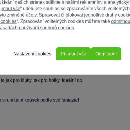
užívání našich stránek sdílíme s našimi reklamními a analytickým
ijmout vše
“ udělujete souhlas se zpracováním všech volitelnýc
tyto zmíněné účely. Spravovat či blokovat jednotlivé druhy cook
 cookies
“. Zpracování volitelných cookies můžete také
odmítnou
ásadách používání souborů cookies
.
Nastavení cookies
Přijmout vše
Odmítnout
 jak pro kluky, tak pro holky. Ideální do
si unikátní kousek podle své fantazie!