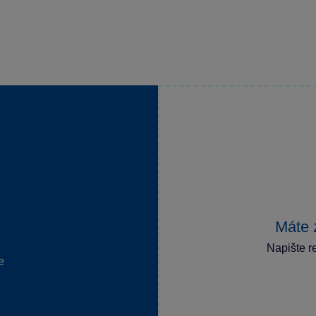
Máte 
Napište r
e