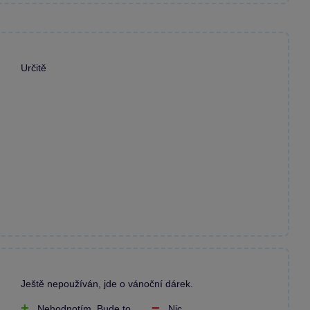
Určitě
Ještě nepoužíván, jde o vánoční dárek.
Nehodnotím. Bude to
Nic