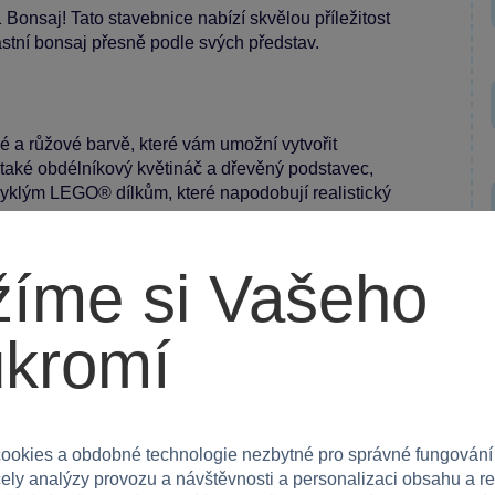
onsaj! Tato stavebnice nabízí skvělou příležitost
astní bonsaj přesně podle svých představ.
 a růžové barvě, které vám umožní vytvořit
 také obdélníkový květináč a dřevěný podstavec,
yklým LEGO® dílkům, které napodobují realistický
íme si Vašeho
aje, květináče a podstavce. Všechny součástky
ukromí
lů, které splňují přísné bezpečnostní standardy.
ookies a obdobné technologie nezbytné pro správné fungování
aje
čely analýzy provozu a návštěvnosti a personalizaci obsahu a r