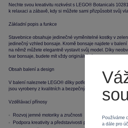
Nechte svou kreativitu rozkvést s LEGO® Botanicals 10281 B
k relaxaci a zábavě, kdy si můžete sami přizpůsobit svůj vl
Základní popis a funkce
Stavebnice obsahuje jedinečné vyměnitelné kostky v zelené
jedinečný vzhled bonsaje. Kromě bonsaje najdete v balení
na němž můžete elegantně vystavit svůj model. Díky neobv
tvar bonsaje, budete mít vždy originální výtvor.
Obsah balení a design
Váž
V balení naleznete LEGO® dílky potřebné k sestavení bons
so
jsou vyrobeny z kvalitních a bezpečných plastových materiá
Vzdělávací přínosy
Rozvoj jemné motoriky a zručnosti
Používáme c
Podpora kreativity a představivosti při přizpůsobení bons
a dále pro ú