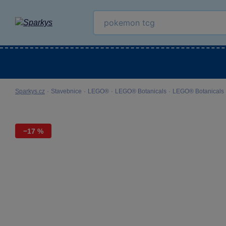
Kategorie
Venkovní hračky
LEGO®
Pro 
Sparkys.cz
·
Stavebnice
·
LEGO®
·
LEGO® Botanicals
·
LEGO® Botanicals
−17 %