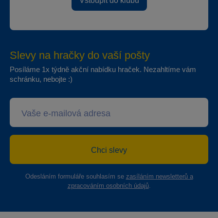
Vstoupit do klubu
Slevy na hračky do vaší pošty
Posíláme 1x týdně akční nabídku hraček. Nezahltíme vám
schránku, nebojte :)
Chci slevy
Odesláním formuláře souhlasím se
zasíláním newsletterů a
zpracováním osobních údajů
.