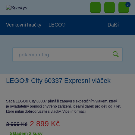
0
Venkovní hračky
LEGO®
Další
Pro kluky
Pro holky
Pro nejmenší
NOVINKY
LEGO® City 60337 Expresní vláček
Sada LEGO® City 60337 přináší zábavu s expedičním vlakem, který
je ovladatelný pomocí chytrého zařízení. Ideální dárek pro děti od 7 let,
které milují dobrodružství s vláčky.
Více informací
2 899 Kč
3 999 Kč
skladem 2 kusy