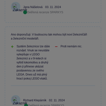
Jana Nášelová
03. 11. 2024
Ověřená recenze SPARKYS
Ano doporučuji. V budoucnu tak mohou být noví železničáři
a železniční modeláři.
Systém železnice lze dále
Proti nemám nic.
rozvíjet. Vnuk se neustále
vylepšuje v LEGO
železnici a v 9-letech si
vyfotí lokomotivu a druhý
den ji přinese ukázat
postavenou ze svého
LEGA. Dnes už má plný
hrací pokoj LEGO vlaků.
Richard Klepárník
02. 11. 2024
Ověřená recenze SPARKYS