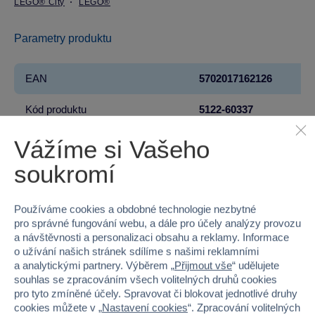
LEGO® City
LEGO®
Parametry produktu
EAN
5702017162126
Kód produktu
5122-60337
Značka
LEGO®
Vážíme si Vašeho
soukromí
Licence
LEGO®
Řada
LEGO® City
Používáme cookies a obdobné technologie nezbytné
pro správné fungování webu, a dále pro účely analýzy provozu
Věk od
7
a návštěvnosti a personalizaci obsahu a reklamy. Informace
o užívání našich stránek sdílíme s našimi reklamními
Pohlaví
KLUK
a analytickými partnery. Výběrem „
Přijmout vše
“ udělujete
souhlas se zpracováním všech volitelných druhů cookies
pro tyto zmíněné účely. Spravovat či blokovat jednotlivé druhy
Materiál
PLAST
cookies můžete v „
Nastavení cookies
“. Zpracování volitelných