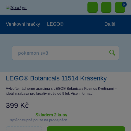
0
Venkovní hračky
LEGO®
Další
Pro kluky
Pro holky
Pro nejmenší
NOVINKY
LEGO® Botanicals 11514 Krásenky
Vytvořte nádherné aranžmá s LEGO® Botanicals Kosmos Květinami –
ideální zábava pro kreativní děti od 9 let.
Více informací
399 Kč
skladem 2 kusy
Nyní dostupné pouze na prodejnách