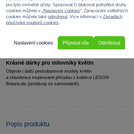
pro tyto zmíněné účely. Spravovat či blokovat jednotlivé druhy
cookies můžete v „
Nastavení cookies
“. Zpracování volitelných
cookies můžete také
odmítnout
. Více informací v
Zásadách
používání souborů cookies
.
Nastavení cookies
Přijmout vše
Odmítnout
Krásné dárky pro milovníky květin
Objevte i další pestrobarevné modely květin
a stavebnice inspirované přírodou z kolekce LEGO®
Botanicals (prodávají se samostatně).
Popis produktu