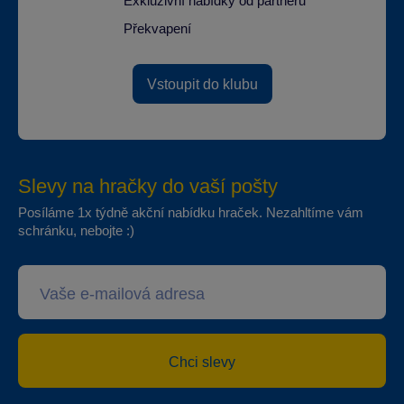
Exkluzivní nabídky od partnerů
Překvapení
Vstoupit do klubu
Slevy na hračky do vaší pošty
Posíláme 1x týdně akční nabídku hraček. Nezahltíme vám
schránku, nebojte :)
Chci slevy