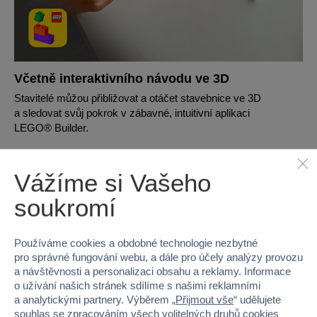
Včetně interaktivního návodu ve 3D
Stavitelé můžou přibližovat a otáčet stavebnice ve 3D
a sledovat svůj pokrok v zábavné, intuitivní aplikaci
LEGO® Builder.
Vážíme si Vašeho
soukromí
Používáme cookies a obdobné technologie nezbytné
pro správné fungování webu, a dále pro účely analýzy provozu
a návštěvnosti a personalizaci obsahu a reklamy. Informace
o užívání našich stránek sdílíme s našimi reklamními
a analytickými partnery. Výběrem „
Přijmout vše
“ udělujete
souhlas se zpracováním všech volitelných druhů cookies