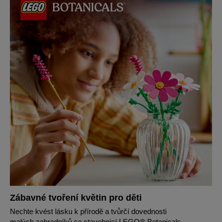
Zábavné tvoření květin pro děti
Nechte kvést lásku k přírodě a tvůrčí dovednosti
malých zahradníků se stavebnicí LEGO® Botanicals.