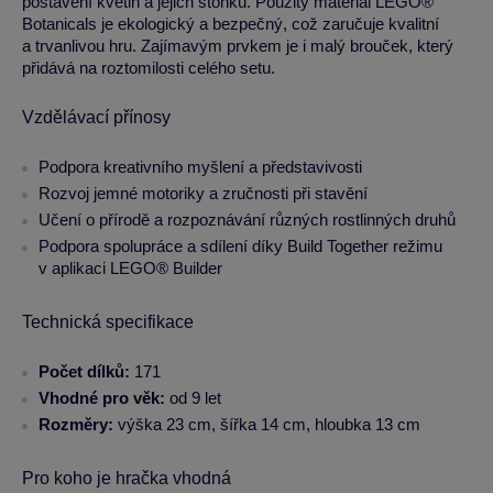
postavení květin a jejich stonků. Použitý materiál LEGO®
Botanicals je ekologický a bezpečný, což zaručuje kvalitní
a trvanlivou hru. Zajímavým prvkem je i malý brouček, který
přidává na roztomilosti celého setu.
Vzdělávací přínosy
Podpora kreativního myšlení a představivosti
Rozvoj jemné motoriky a zručnosti při stavění
Učení o přírodě a rozpoznávání různých rostlinných druhů
Podpora spolupráce a sdílení díky Build Together režimu
v aplikaci LEGO® Builder
Technická specifikace
Počet dílků:
171
Vhodné pro věk:
od 9 let
Rozměry:
výška 23 cm, šířka 14 cm, hloubka 13 cm
Pro koho je hračka vhodná