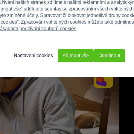
užívání našich stránek sdílíme s našimi reklamními a analytickým
ijmout vše
“ udělujete souhlas se zpracováním všech volitelnýc
tyto zmíněné účely. Spravovat či blokovat jednotlivé druhy cook
 cookies
“. Zpracování volitelných cookies můžete také
odmítnou
ásadách používání souborů cookies
.
Rostliny, které si získají pozornost
R
Fialové šafrány jarní a listy kapradiny model projasní
H
živými barvami.
le
Nastavení cookies
Přijmout vše
Odmítnout