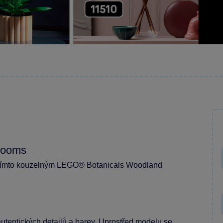
rooms
 s tímto kouzelným LEGO® Botanicals Woodland
 autentických detailů a barev. Uprostřed modelu se