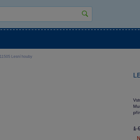
kluky
Pro holky
Pro nejmenší
NOVINKY
11505 Lesní houby
LE
Vst
Mus
př
1 