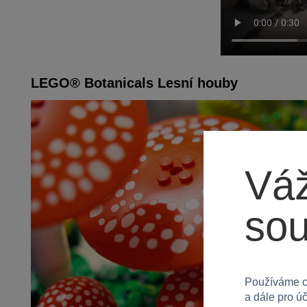
LEGO® Botanicals Lesní houby
Váž
so
Používáme c
a dále pro ú