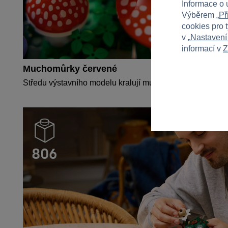
Informace o 
Výběrem „
Př
cookies pro 
v „
Nastavení
informací v
Z
Muchomůrky červené
Středu výstavního modelu kralují muchomůrky červené.