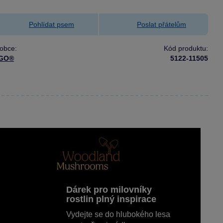
Pohlídat psem
Poslat přátelům
obce:
Kód produktu:
GO®
5122-11505
Dárek pro milovníky
rostlin plný inspirace
Vydejte se do hlubokého lesa