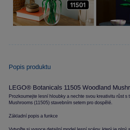
Popis produktu
LEGO® Botanicals 11505 Woodland Mush
Prozkoumejte lesní hloubky a nechte svou kreativitu růst
Mushrooms (11505) stavebním setem pro dospělé.
Základní popis a funkce
Vytvořte si vysoce detailní model lesní scény, který je plný