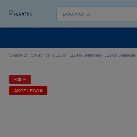
Kategorie
Venkovní hračky
LEGO®
Pro 
Sparkys.cz
·
Stavebnice
·
LEGO®
·
LEGO® Botanicals
·
LEGO® Botanicals 
−29 %
AKCE LEGO®