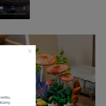
 webu,
eklamy.