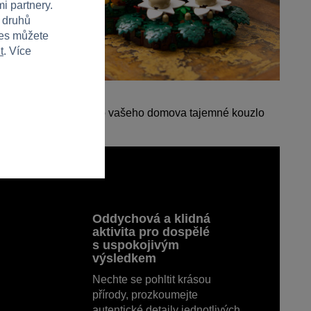
i partnery.
h druhů
ies můžete
t
. Více
ostlinná dekorace
otový model vnese do vašeho domova tajemné kouzlo
sa.
Oddychová a klidná
aktivita pro dospělé
s uspokojivým
výsledkem
Nechte se pohltit krásou
přírody, prozkoumejte
autentické detaily jednotlivých