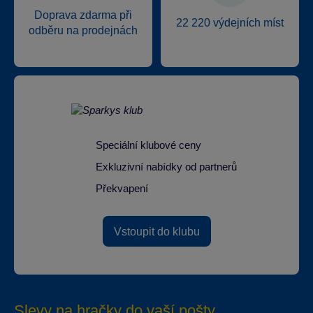
Doprava zdarma při
22 220 výdejních míst
odběru na prodejnách
Speciální klubové ceny
Exkluzivní nabídky od partnerů
Překvapení
Vstoupit do klubu
Slevy na hračky do vaší pošty