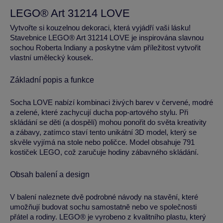
LEGO® Art 31214 LOVE
Vytvořte si kouzelnou dekoraci, která vyjádří vaši lásku!
Stavebnice LEGO® Art 31214 LOVE je inspirována slavnou
sochou Roberta Indiany a poskytne vám příležitost vytvořit
vlastní umělecký kousek.
Základní popis a funkce
Socha LOVE nabízí kombinaci živých barev v červené, modré
a zelené, které zachycují ducha pop-artového stylu. Při
skládání se děti (a dospělí) mohou ponořit do světa kreativity
a zábavy, zatímco staví tento unikátní 3D model, který se
skvěle vyjímá na stole nebo poličce. Model obsahuje 791
kostiček LEGO, což zaručuje hodiny zábavného skládání.
Obsah balení a design
V balení naleznete dvě podrobné návody na stavění, které
umožňují budovat sochu samostatně nebo ve společnosti
přátel a rodiny. LEGO® je vyrobeno z kvalitního plastu, který