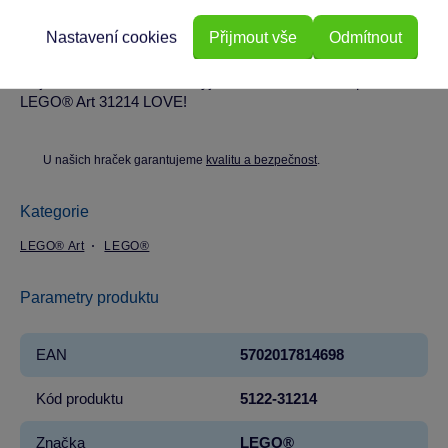
volba jako dárek pro páry nebo na zvláštní příležitosti jako
Nastavení cookies
Přijmout vše
Odmítnout
Valentýn nebo Den matek.
Objevte kouzlo skládání a vyjádřete svou kreativitu pomocí
LEGO® Art 31214 LOVE!
U našich hraček garantujeme
kvalitu a bezpečnost
.
Kategorie
LEGO® Art
LEGO®
Parametry produktu
EAN
5702017814698
Kód produktu
5122-31214
Značka
LEGO®