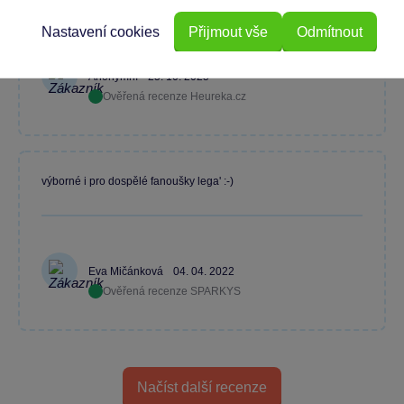
Nastavení cookies
Přijmout vše
Odmítnout
Anonymní
25. 10. 2025
Ověřená recenze Heureka.cz
výborné i pro dospělé fanoušky lega' :-)
Eva Mičánková
04. 04. 2022
Ověřená recenze SPARKYS
Načíst další recenze