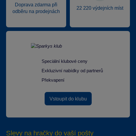
Doprava zdarma při
22 220 výdejních míst
odběru na prodejnách
Speciální klubové ceny
Exkluzivní nabídky od partnerů
Překvapení
Vstoupit do klubu
Slevy na hračky do vaší pošty