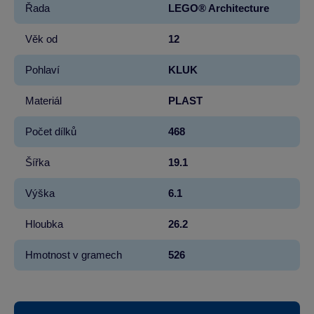
Řada
LEGO® Architecture
Věk od
12
Pohlaví
KLUK
Materiál
PLAST
Počet dílků
468
Šířka
19.1
Výška
6.1
Hloubka
26.2
Hmotnost v gramech
526