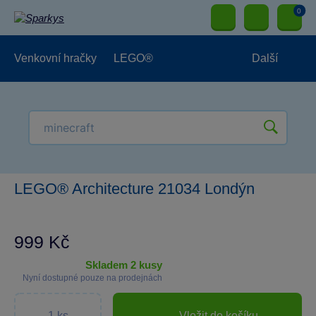
0
Venkovní hračky
LEGO®
Další
Pro kluky
Pro holky
Pro nejmenší
NOVINKY
LEGO® Architecture 21034 Londýn
999 Kč
skladem 2 kusy
Nyní dostupné pouze na prodejnách
Vložit do košíku