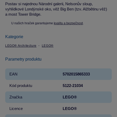
Postav si najednou Národní galerii, Nelsonův sloup,
vyhlídkové Londýnské oko, věž Big Ben (tzv. Alžbětinu věž)
a most Tower Bridge.
U našich hraček garantujeme
kvalitu a bezpečnost
.
Kategorie
LEGO® Architecture
LEGO®
Parametry produktu
EAN
5702015865333
Kód produktu
5122-21034
Značka
LEGO®
Licence
LEGO®