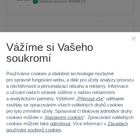
Ověřená recenze SPARKYS
Děti, kteří navštívily
Londýn, si mohou krásné
Vážíme si Vašeho
architektonické skvosty
Londýna sestavit a mít
soukromí
památku na výlet s rodiči
na celý život.
Používáme cookies a obdobné technologie nezbytné
pro správné fungování webu, a dále pro účely analýzy provozu
a návštěvnosti a personalizaci obsahu a reklamy. Informace
Anonymní
28. 10. 2025
o užívání našich stránek sdílíme s našimi reklamními
a analytickými partnery. Výběrem „
Přijmout vše
“ udělujete
Ověřená recenze Heureka.cz
souhlas se zpracováním všech volitelných druhů cookies
pro tyto zmíněné účely. Spravovat či blokovat jednotlivé druhy
cookies můžete v „
Nastavení cookies
“. Zpracování volitelných
cookies můžete také
odmítnout
. Více informací v
Zásadách
používání souborů cookies
.
Dcera s tímto legem byla
nadšená. Vše ok