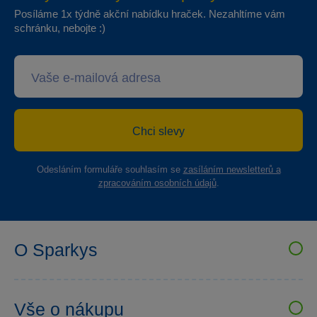
Posíláme 1x týdně akční nabídku hraček. Nezahltíme vám
schránku, nebojte :)
Chci slevy
Odesláním formuláře souhlasím se
zasíláním newsletterů a
zpracováním osobních údajů
.
O Sparkys
VELKOOBCHOD SPARKYS
Kariéra
Vše o nákupu
Sparkys klub