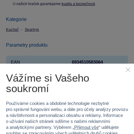
U našich hraček garantujeme
kvalitu a bezpečnost
.
Kategorie
Kuchař
Sparkys
Parametry produktu
EAN
6934510583064
Vážíme si Vašeho
Kód produktu
16V58306
soukromí
Značka
Sparkys
Řada
BABU
Používáme cookies a obdobné technologie nezbytné
pro správné fungování webu, a dále pro účely analýzy provozu
Věk od
3
a návštěvnosti a personalizaci obsahu a reklamy. Informace
o užívání našich stránek sdílíme s našimi reklamními
a analytickými partnery. Výběrem „
Přijmout vše
“ udělujete
Pohlaví
HOLKA
souhlas se zpracováním všech volitelných druhů cookies