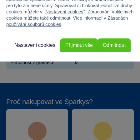
pro tyto zmíněné účely. Spravovat či blokovat jednotlivé druhy
Materiál
Dřevo
cookies můžete v „
Nastavení cookies
“. Zpracování volitelných
cookies můžete také
odmítnout
. Více informací v
Zásadách
Šířka
40
používání souborů cookies
.
Výška
65
Nastavení cookies
Přijmout vše
Odmítnout
Hloubka
36
Hmotnost v gramech
0
Proč nakupovat ve Sparkys?