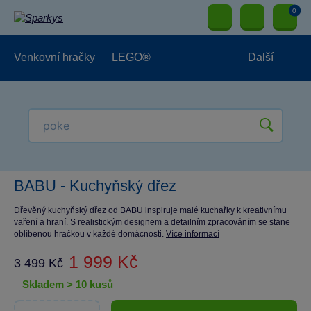
0
Venkovní hračky
LEGO®
Další
Pro kluky
Pro holky
Pro nejmenší
NOVINKY
BABU - Kuchyňský dřez
Dřevěný kuchyňský dřez od BABU inspiruje malé kuchařky k kreativnímu
vaření a hraní. S realistickým designem a detailním zpracováním se stane
oblíbenou hračkou v každé domácnosti.
Více informací
1 999 Kč
3 499 Kč
skladem > 10 kusů