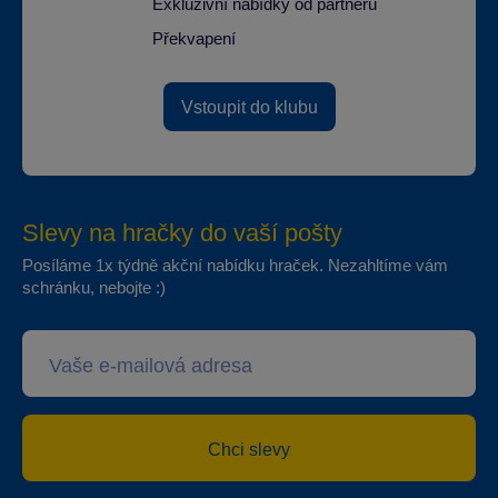
Exkluzivní nabídky od partnerů
Překvapení
Vstoupit do klubu
Slevy na hračky do vaší pošty
Posíláme 1x týdně akční nabídku hraček. Nezahltíme vám
schránku, nebojte :)
Chci slevy