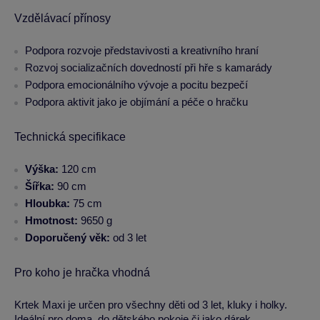
Vzdělávací přínosy
Podpora rozvoje představivosti a kreativního hraní
Rozvoj socializačních dovedností při hře s kamarády
Podpora emocionálního vývoje a pocitu bezpečí
Podpora aktivit jako je objímání a péče o hračku
Technická specifikace
Výška:
120 cm
Šířka:
90 cm
Hloubka:
75 cm
Hmotnost:
9650 g
Doporučený věk:
od 3 let
Pro koho je hračka vhodná
Krtek Maxi je určen pro všechny děti od 3 let, kluky i holky.
Ideální pro doma, do dětského pokoje či jako dárek.