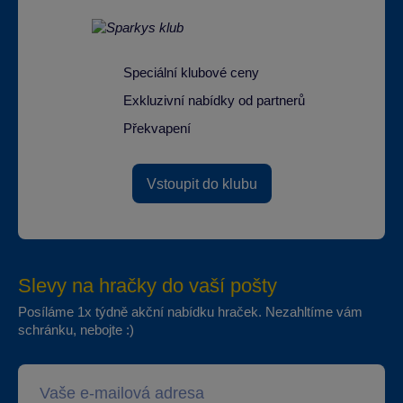
Speciální klubové ceny
Exkluzivní nabídky od partnerů
Překvapení
Vstoupit do klubu
Slevy na hračky do vaší pošty
Posíláme 1x týdně akční nabídku hraček. Nezahltíme vám
schránku, nebojte :)