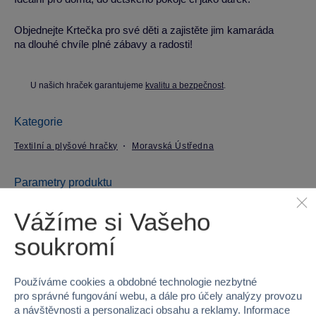
Objednejte Krtečka pro své děti a zajistěte jim kamaráda
na dlouhé chvíle plné zábavy a radosti!
U našich hraček garantujeme
kvalitu a bezpečnost
.
Kategorie
Textilní a plyšové hračky
Moravská Ústředna
Parametry produktu
Vážíme si Vašeho
EAN
8590121409049
soukromí
Kód produktu
52-40904
Používáme cookies a obdobné technologie nezbytné
Značka
Moravská Ústředna
pro správné fungování webu, a dále pro účely analýzy provozu
a návštěvnosti a personalizaci obsahu a reklamy. Informace
Licence
Zdeněk Miler