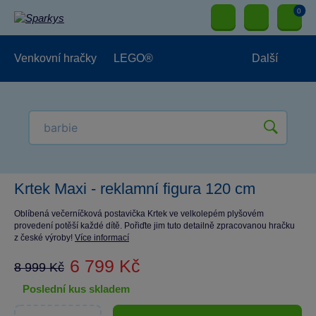
0
Venkovní hračky
LEGO®
Další
Pro kluky
Pro holky
Pro nejmenší
NOVINKY
Krtek Maxi - reklamní figura 120 cm
Oblíbená večerníčková postavička Krtek ve velkolepém plyšovém
provedení potěší každé dítě. Pořiďte jim tuto detailně zpracovanou hračku
z české výroby!
Více informací
6 799 Kč
8 999 Kč
poslední kus skladem