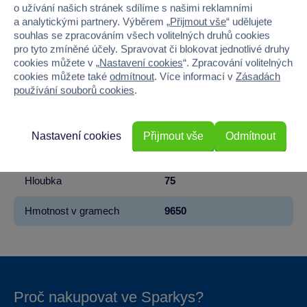
o užívání našich stránek sdílíme s našimi reklamními
a analytickými partnery. Výběrem „
Přijmout vše
“ udělujete
Řada
Krteček
souhlas se zpracováním všech volitelných druhů cookies
pro tyto zmíněné účely. Spravovat či blokovat jednotlivé druhy
Věk od
3
cookies můžete v „
Nastavení cookies
“. Zpracování volitelných
cookies můžete také
odmítnout
. Více informací v
Zásadách
používání souborů cookies
.
Pohlaví
HOLKA, KLUK
Šířka
90
Nastavení cookies
Přijmout vše
Odmítnout
Výška
110
Hloubka
75
Hmotnost v gramech
9650
Proč nakupovat ve Sparkys?