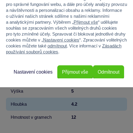
pro správné fungování webu, a dále pro účely analýzy provozu
a návštěvnosti a personalizaci obsahu a reklamy. Informace
Kód produktu
20B-64612
o užívání našich stránek sdílíme s našimi reklamními
a analytickými partnery. Výběrem „
Přijmout vše
“ udělujete
Značka
Bullyland
souhlas se zpracováním všech volitelných druhů cookies
pro tyto zmíněné účely. Spravovat či blokovat jednotlivé druhy
Věk od
3
cookies můžete v „
Nastavení cookies
“. Zpracování volitelných
cookies můžete také
odmítnout
. Více informací v
Zásadách
Pohlaví
HOLKA, KLUK
používání souborů cookies
.
Materiál
PLAST
Nastavení cookies
Přijmout vše
Odmítnout
Šířka
2.2
Výška
5
Hloubka
4.2
Hmotnost v gramech
12