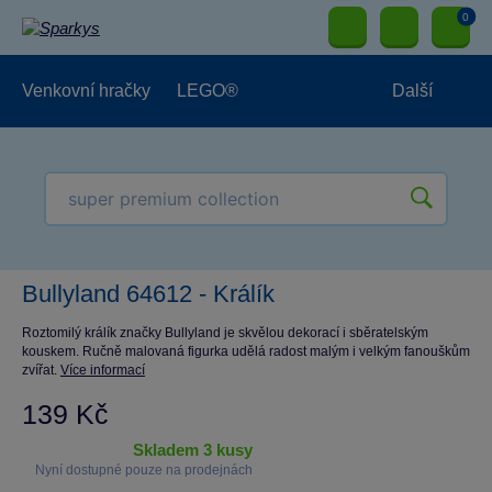
0
Venkovní hračky
LEGO®
Další
Pro kluky
Pro holky
Pro nejmenší
NOVINKY
Bullyland 64612 - Králík
Roztomilý králík značky Bullyland je skvělou dekorací i sběratelským
kouskem. Ručně malovaná figurka udělá radost malým i velkým fanouškům
zvířat.
Více informací
139 Kč
skladem 3 kusy
Nyní dostupné pouze na prodejnách