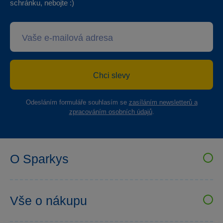
schránku, nebojte :)
Chci slevy
Odesláním formuláře souhlasím se
zasíláním newsletterů a
zpracováním osobních údajů
.
O Sparkys
VELKOOBCHOD SPARKYS
Kariéra
Vše o nákupu
Sparkys klub
Uživatelské recenze
Prodejny Sparkys