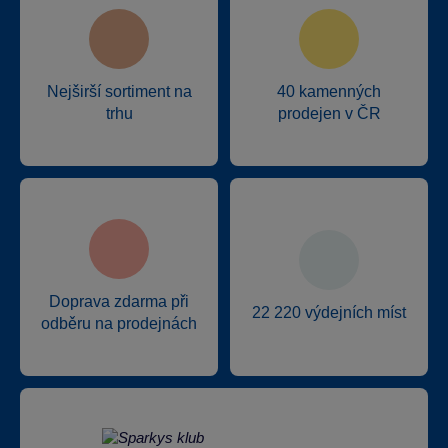
Nejširší sortiment na
40 kamenných
trhu
prodejen v ČR
Doprava zdarma při
22 220 výdejních míst
odběru na prodejnách