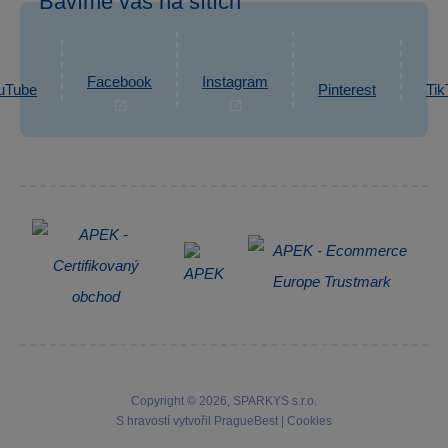
Bavíme vás na sítích
eshop@sparkys.cz
Reklamace
Ochrana osobních údajů GDPR
Napsat zprávu
Informace o zpracování osobních údajů
Facebook
Instagram
uTube
Pinterest
Tik
Zpětný odběr elektrozařízení
Copyright © 2026, SPARKYS s.r.o.
S hravostí vytvořil
PragueBest
|
Cookies