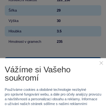
Šířka
29
Výška
30
Hloubka
3.5
Hmotnost v gramech
235
Vážíme si Vašeho
100 %
soukromí
Průměr z 3 hodnocení
100 % zákazníků doporučuje
Používáme cookies a obdobné technologie nezbytné
pro správné fungování webu, a dále pro účely analýzy provozu
a návštěvnosti a personalizaci obsahu a reklamy. Informace
o užívání našich stránek sdílíme s našimi reklamními