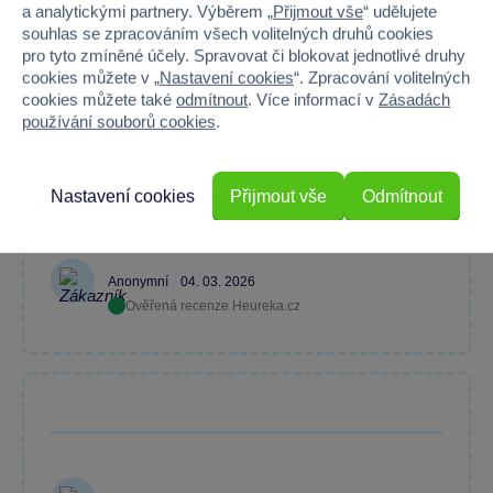
Máte zkušenost s tímto zbožím?
a analytickými partnery. Výběrem „
Přijmout vše
“ udělujete
souhlas se zpracováním všech volitelných druhů cookies
Napište recenzi a pomozte ostatním s výběrem.
pro tyto zmíněné účely. Spravovat či blokovat jednotlivé druhy
cookies můžete v „
Nastavení cookies
“. Zpracování volitelných
cookies můžete také
odmítnout
. Více informací v
Zásadách
používání souborů cookies
.
Moc hezké provedení
Nastavení cookies
Přijmout vše
Odmítnout
Anonymní
04. 03. 2026
Ověřená recenze Heureka.cz