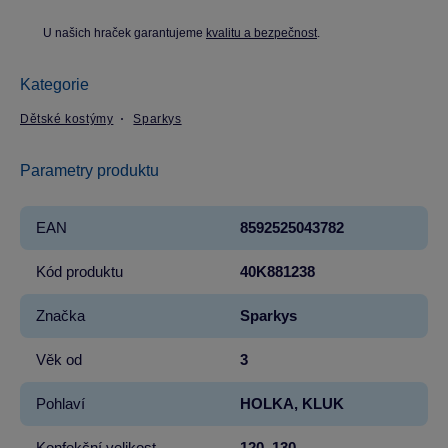
U našich hraček garantujeme
kvalitu a bezpečnost
.
Kategorie
Dětské kostýmy
Sparkys
Parametry produktu
EAN
8592525043782
Kód produktu
40K881238
Značka
Sparkys
Věk od
3
Pohlaví
HOLKA, KLUK
Konfekční velikost
120_130