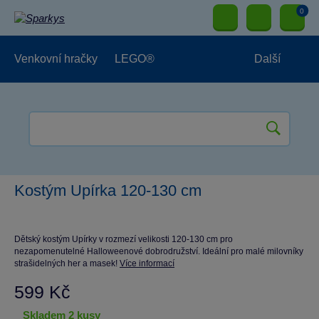
0
Venkovní hračky
LEGO®
Další
Pro kluky
Pro holky
Pro nejmenší
NOVINKY
Kostým Upírka 120-130 cm
Dětský kostým Upírky v rozmezí velikosti 120-130 cm pro
nezapomenutelné Halloweenové dobrodružství. Ideální pro malé milovníky
strašidelných her a masek!
Více informací
599 Kč
skladem 2 kusy