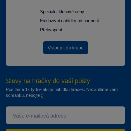
Speciální klubové ceny
Exkluzivní nabídky od partnerů
Překvapení
Vstoupit do klubu
Slevy na hračky do vaší pošty
Posíláme 1x týdně akční nabídku hraček. Nezahltíme vám
schránku, nebojte :)