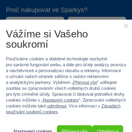
Proč nakupovat ve Sparkys?
Vážíme si Vašeho
soukromí
Nejširší sortiment na
40 kamenných
Používáme cookies a obdobné technologie nezbytné
trhu
prodejen v ČR
pro správné fungování webu, a dále pro účely analýzy provozu
a návštěvnosti a personalizaci obsahu a reklamy. Informace
o užívání našich stránek sdílíme s našimi reklamními
a analytickými partnery. Výběrem „
Přijmout vše
“ udělujete
souhlas se zpracováním všech volitelných druhů cookies
pro tyto zmíněné účely. Spravovat či blokovat jednotlivé druhy
cookies můžete v „
Nastavení cookies
“. Zpracování volitelných
cookies můžete také
odmítnout
. Více informací v
Zásadách
používání souborů cookies
.
Doprava zdarma při
22 220 výdejních míst
odběru na prodejnách
Nastavení cookies
Přijmout vše
Odmítnout