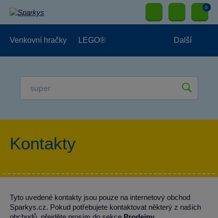
0
Venkovní hračky
LEGO®
Další
Pro kluky
Pro holky
Pro nejmenší
NOVINKY
Kontakty
Tyto uvedené kontakty jsou pouze na internetový obchod
Sparkys.cz. Pokud potřebujete kontaktovat některý z našich
obchodů, přejděte prosím do sekce
Prodejny
.