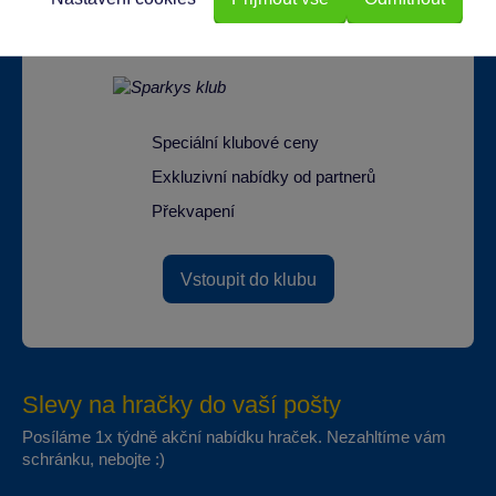
Speciální klubové ceny
Exkluzivní nabídky od partnerů
Překvapení
Vstoupit do klubu
Slevy na hračky do vaší pošty
Posíláme 1x týdně akční nabídku hraček. Nezahltíme vám
schránku, nebojte :)