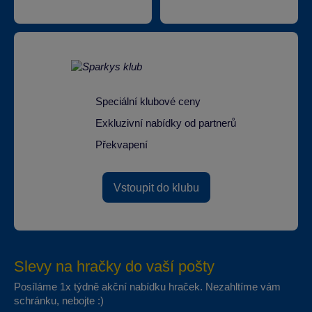
Speciální klubové ceny
Exkluzivní nabídky od partnerů
Překvapení
Vstoupit do klubu
Slevy na hračky do vaší pošty
Posíláme 1x týdně akční nabídku hraček. Nezahltíme vám
schránku, nebojte :)