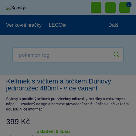
0
Venkovní hračky
LEGO®
Další
Pro kluky
Pro holky
Pro nejmenší
NOVINKY
Kelímek s víčkem a brčkem Duhový
jednorožec 480ml - více variant
Stylový a praktický kelímek pro všechny milovníky zmrzliny a chlazených
nápojů. Uzavřený design a barevné provedení zaručují zábavu při každém
doušku.
Více informací
399 Kč
skladem 9 kusů