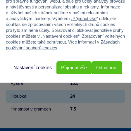
pro správné fungování webu, a dále pro účely analýzy provozu
Kód produktu
30ZA-1111
a návštěvnosti a personalizaci obsahu a reklamy. Informace
o užívání našich stránek sdílíme s našimi reklamními
a analytickými partnery. Výběrem „
Přijmout vše
“ udělujete
Značka
Sparkys
souhlas se zpracováním všech volitelných druhů cookies
pro tyto zmíněné účely. Spravovat či blokovat jednotlivé druhy
Věk od
3
cookies můžete v „
Nastavení cookies
“. Zpracování volitelných
cookies můžete také
odmítnout
. Více informací v
Zásadách
Pohlaví
HOLKA, KLUK
používání souborů cookies
.
Materiál
PLAST
Nastavení cookies
Přijmout vše
Odmítnout
Šířka
10.5
Výška
10.5
Hloubka
24
Hmotnost v gramech
7.5