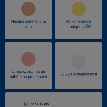
Nejširší sortiment na
40 kamenných
trhu
prodejen v ČR
Doprava zdarma při
22 220 výdejních míst
odběru na prodejnách