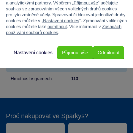
Věk od
narození
a analytickými partnery. Výběrem „
Přijmout vše
“ udělujete
souhlas se zpracováním všech volitelných druhů cookies
Pohlaví
HOLKA, KLUK
pro tyto zmíněné účely. Spravovat či blokovat jednotlivé druhy
cookies můžete v „
Nastavení cookies
“. Zpracování volitelných
Materiál
PLYŠ
cookies můžete také
odmítnout
. Více informací v
Zásadách
používání souborů cookies
.
Šířka
8
Výška
14
Nastavení cookies
Přijmout vše
Odmítnout
Hloubka
8
Hmotnost v gramech
113
Proč nakupovat ve Sparkys?