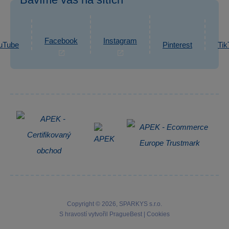
eshop@sparkys.cz
Reklamace
Ochrana osobních údajů GDPR
Napsat zprávu
Informace o zpracování osobních údajů
Facebook
Instagram
uTube
Pinterest
Tik
Zpětný odběr elektrozařízení
Copyright © 2026, SPARKYS s.r.o.
S hravostí vytvořil
PragueBest
|
Cookies