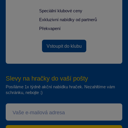
Speciální klubové ceny
Exkluzivní nabídky od partnerů
Překvapení
Vstoupit do klubu
Slevy na hračky do vaší pošty
Posíláme 1x týdně akční nabídku hraček. Nezahltíme vám
schránku, nebojte :)