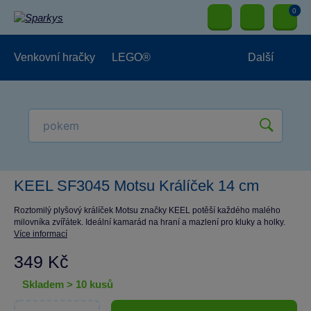
0
Venkovní hračky
LEGO®
Další
Pro kluky
Pro holky
Pro nejmenší
NOVINKY
KEEL SF3045 Motsu Králíček 14 cm
Roztomilý plyšový králíček Motsu značky KEEL potěší každého malého
milovníka zvířátek. Ideální kamarád na hraní a mazlení pro kluky a holky.
Více informací
349 Kč
skladem > 10 kusů