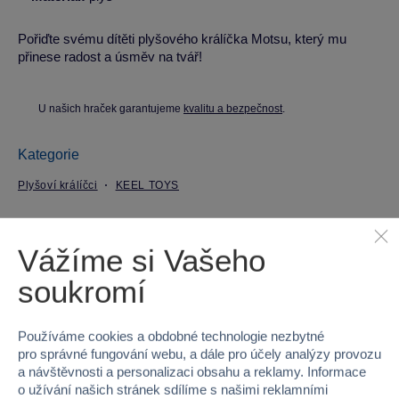
Pořiďte svému dítěti plyšového králíčka Motsu, který mu
přinese radost a úsměv na tvář!
U našich hraček garantujeme
kvalitu a bezpečnost
.
Kategorie
Plyšoví králíčci
KEEL TOYS
Parametry produktu
Vážíme si Vašeho
soukromí
EAN
5027148030459
Kód produktu
49K-SF3045
Používáme cookies a obdobné technologie nezbytné
pro správné fungování webu, a dále pro účely analýzy provozu
Značka
KEEL TOYS
a návštěvnosti a personalizaci obsahu a reklamy. Informace
o užívání našich stránek sdílíme s našimi reklamními