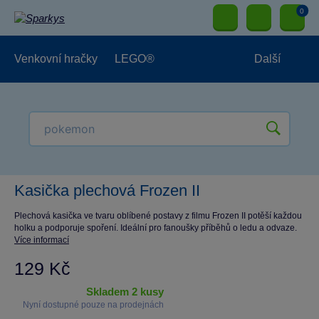
0
Venkovní hračky
LEGO®
Další
Pro kluky
Pro holky
Pro nejmenší
NOVINKY
Kasička plechová Frozen II
Plechová kasička ve tvaru oblíbené postavy z filmu Frozen II potěší každou
holku a podporuje spoření. Ideální pro fanoušky příběhů o ledu a odvaze.
Více informací
129 Kč
skladem 2 kusy
Nyní dostupné pouze na prodejnách