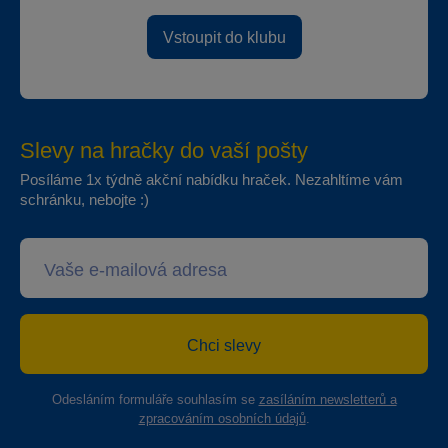
Vstoupit do klubu
Slevy na hračky do vaší pošty
Posíláme 1x týdně akční nabídku hraček. Nezahltíme vám
schránku, nebojte :)
Chci slevy
Odesláním formuláře souhlasím se
zasíláním newsletterů a
zpracováním osobních údajů
.