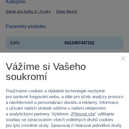
Kategorie
Dárek pro holku 3 - 4 roky
Epee Merch
Parametry produktu
EAN
8412497447152
Kód produktu
97-ST44715
Vážíme si Vašeho
Značka
Epee Merch
soukromí
Licence
DISNEY
Používáme cookies a obdobné technologie nezbytné
Řada
Frozen - Ledové Království
pro správné fungování webu, a dále pro účely analýzy provozu
a návštěvnosti a personalizaci obsahu a reklamy. Informace
Věk od
3
o užívání našich stránek sdílíme s našimi reklamními
a analytickými partnery. Výběrem „
Přijmout vše
“ udělujete
Pohlaví
HOLKA
souhlas se zpracováním všech volitelných druhů cookies
pro tyto zmíněné účely. Spravovat či blokovat jednotlivé druhy