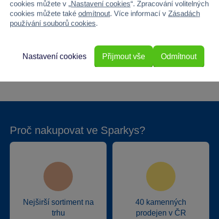
cookies můžete v „
Nastavení cookies
“. Zpracování volitelných
Šířka
10
cookies můžete také
odmítnout
. Více informací v
Zásadách
používání souborů cookies
.
Výška
15
Hloubka
10
Nastavení cookies
Přijmout vše
Odmítnout
Hmotnost v gramech
130
Proč nakupovat ve Sparkys?
Nejširší sortiment na
40 kamenných
trhu
prodejen v ČR