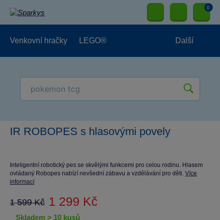
0
Venkovní hračky
LEGO®
Další
Pro kluky
Pro holky
Pro nejmenší
NOVINKY
IR ROBOPES s hlasovými povely
Inteligentní robotický pes se skvělými funkcemi pro celou rodinu. Hlasem
ovládaný Robopes nabízí nevšední zábavu a vzdělávání pro děti.
Více
informací
1 299 Kč
1 599 Kč
skladem > 10 kusů