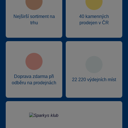
Nejširší sortiment na
40 kamenných
trhu
prodejen v ČR
Doprava zdarma při
22 220 výdejních míst
odběru na prodejnách