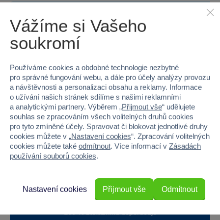
Baterie produktu - počet
1
Vážíme si Vašeho
Baterie produktu - typ
Block baterie 3,7V
soukromí
Baterie příslušenství - vyžaduje
Ano
Používáme cookies a obdobné technologie nezbytné
Baterie příslušenství - součást balení
Ano
pro správné fungování webu, a dále pro účely analýzy provozu
a návštěvnosti a personalizaci obsahu a reklamy. Informace
o užívání našich stránek sdílíme s našimi reklamními
Baterie příslušenství - počet
2
a analytickými partnery. Výběrem „
Přijmout vše
“ udělujete
souhlas se zpracováním všech volitelných druhů cookies
Baterie příslušenství - typ
AA (LR6) tužkové 1
pro tyto zmíněné účely. Spravovat či blokovat jednotlivé druhy
cookies můžete v „
Nastavení cookies
“. Zpracování volitelných
cookies můžete také
odmítnout
. Více informací v
Zásadách
používání souborů cookies
.
90 %
Nastavení cookies
Přijmout vše
Odmítnout
Průměr z 25 hodnocení
100 % zákazníků doporučuje