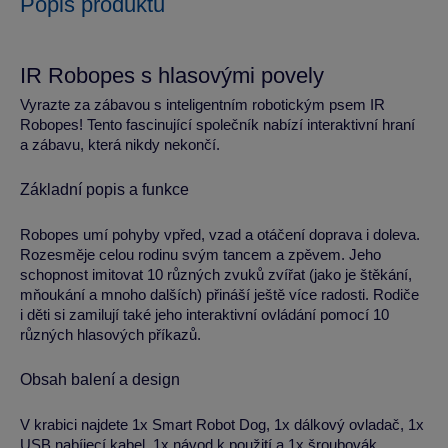
Popis produktu
IR Robopes s hlasovými povely
Vyrazte za zábavou s inteligentním robotickým psem IR
Robopes! Tento fascinující společník nabízí interaktivní hraní
a zábavu, která nikdy nekončí.
Základní popis a funkce
Robopes umí pohyby vpřed, vzad a otáčení doprava i doleva.
Rozesměje celou rodinu svým tancem a zpěvem. Jeho
schopnost imitovat 10 různých zvuků zvířat (jako je štěkání,
mňoukání a mnoho dalších) přináší ještě více radosti. Rodiče
i děti si zamilují také jeho interaktivní ovládání pomocí 10
různých hlasových příkazů.
Obsah balení a design
V krabici najdete 1x Smart Robot Dog, 1x dálkový ovladač, 1x
USB nabíjecí kabel, 1x návod k použití a 1x šroubovák.