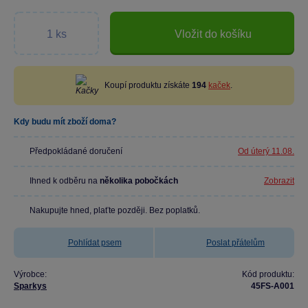
Vložit do košíku
Koupí produktu získáte
194
kaček
.
Kdy budu mít zboží doma?
Předpokládané doručení
Od úterý 11.08.
Ihned k odběru na
několika pobočkách
Zobrazit
Nakupujte hned, plaťte později. Bez poplatků.
Pohlídat psem
Poslat přátelům
Výrobce:
Kód produktu:
Sparkys
45FS-A001