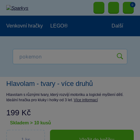
0
Venkovní hračky
LEGO®
Další
Pro kluky
Pro holky
Pro nejmenší
NOVINKY
Hlavolam - tvary - více druhů
Hlavolam s různými tvary, který rozvíjí motoriku a logické myšlení dětí.
Ideální hračka pro kluky i holky od 3 let.
Více informací
199 Kč
skladem > 10 kusů
Vložit do košíku