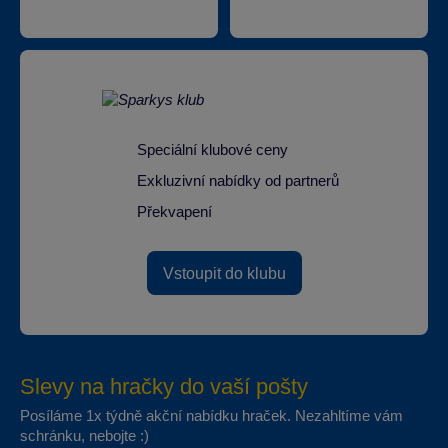
Speciální klubové ceny
Exkluzivní nabídky od partnerů
Překvapení
Vstoupit do klubu
Slevy na hračky do vaší pošty
Posíláme 1x týdně akční nabídku hraček. Nezahltíme vám
schránku, nebojte :)