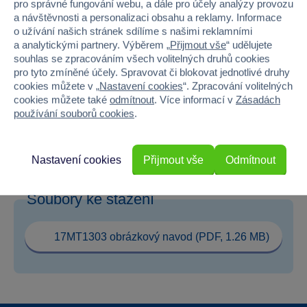
pro správné fungování webu, a dále pro účely analýzy provozu
a návštěvnosti a personalizaci obsahu a reklamy. Informace
Pohlaví
HOLKA, KLUK
o užívání našich stránek sdílíme s našimi reklamními
a analytickými partnery. Výběrem „
Přijmout vše
“ udělujete
Šířka
10.1
souhlas se zpracováním všech volitelných druhů cookies
pro tyto zmíněné účely. Spravovat či blokovat jednotlivé druhy
Výška
15.8
cookies můžete v „
Nastavení cookies
“. Zpracování volitelných
cookies můžete také
odmítnout
. Více informací v
Zásadách
Hloubka
1.5
používání souborů cookies
.
Hmotnost v gramech
60
Nastavení cookies
Přijmout vše
Odmítnout
Soubory ke stažení
17MT1303 obrázkový navod (PDF, 1.26 MB)