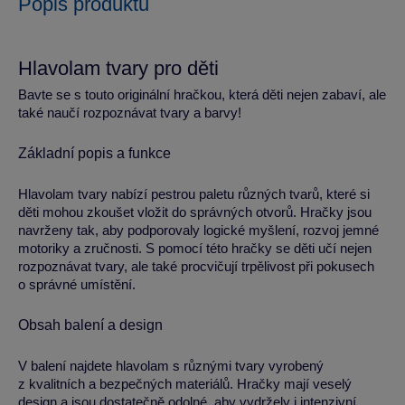
Popis produktu
Hlavolam tvary pro děti
Bavte se s touto originální hračkou, která děti nejen zabaví, ale
také naučí rozpoznávat tvary a barvy!
Základní popis a funkce
Hlavolam tvary nabízí pestrou paletu různých tvarů, které si
děti mohou zkoušet vložit do správných otvorů. Hračky jsou
navrženy tak, aby podporovaly logické myšlení, rozvoj jemné
motoriky a zručnosti. S pomocí této hračky se děti učí nejen
rozpoznávat tvary, ale také procvičují trpělivost při pokusech
o správné umístění.
Obsah balení a design
V balení najdete hlavolam s různými tvary vyrobený
z kvalitních a bezpečných materiálů. Hračky mají veselý
design a jsou dostatečně odolné, aby vydržely i intenzivní