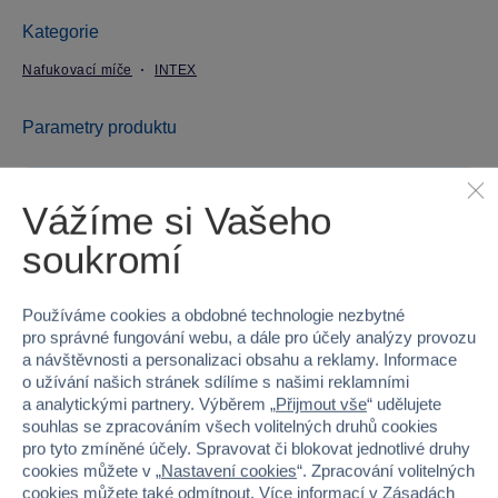
Kategorie
Nafukovací míče
INTEX
Parametry produktu
EAN
6941057450209
Vážíme si Vašeho
Kód produktu
54A-59020NPINT
soukromí
Značka
INTEX
Používáme cookies a obdobné technologie nezbytné
pro správné fungování webu, a dále pro účely analýzy provozu
Věk od
3
a návštěvnosti a personalizaci obsahu a reklamy. Informace
o užívání našich stránek sdílíme s našimi reklamními
Pohlaví
HOLKA, KLUK
a analytickými partnery. Výběrem „
Přijmout vše
“ udělujete
souhlas se zpracováním všech volitelných druhů cookies
Šířka
15.5
pro tyto zmíněné účely. Spravovat či blokovat jednotlivé druhy
cookies můžete v „
Nastavení cookies
“. Zpracování volitelných
Výška
25
cookies můžete také
odmítnout
. Více informací v
Zásadách