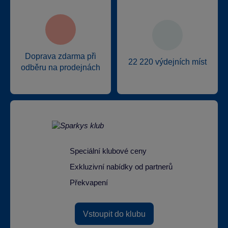
Doprava zdarma při
22 220 výdejních míst
odběru na prodejnách
Speciální klubové ceny
Exkluzivní nabídky od partnerů
Překvapení
Vstoupit do klubu