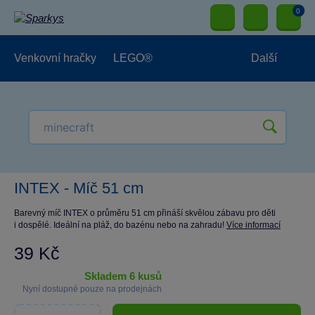
0
Venkovní hračky
LEGO®
Další
Pro kluky
Pro holky
Pro nejmenší
NOVINKY
INTEX - Míč 51 cm
Barevný míč INTEX o průměru 51 cm přináší skvělou zábavu pro děti
i dospělé. Ideální na pláž, do bazénu nebo na zahradu!
Více informací
39 Kč
skladem 6 kusů
Nyní dostupné pouze na prodejnách