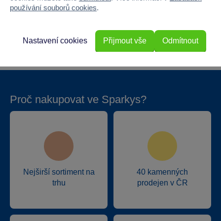
používání souborů cookies
.
Hloubka
2
Hmotnost v gramech
77
Nastavení cookies
Přijmout vše
Odmítnout
Proč nakupovat ve Sparkys?
Nejširší sortiment na
40 kamenných
trhu
prodejen v ČR