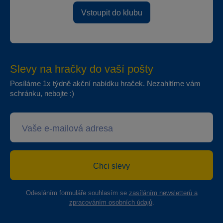
Vstoupit do klubu
Slevy na hračky do vaší pošty
Posíláme 1x týdně akční nabídku hraček. Nezahltíme vám
schránku, nebojte :)
Chci slevy
Odesláním formuláře souhlasím se
zasíláním newsletterů a
zpracováním osobních údajů
.