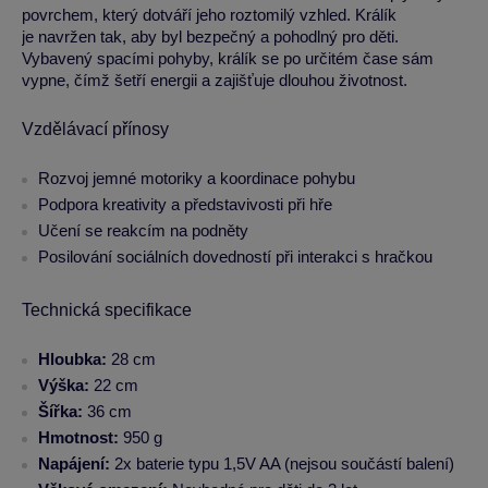
povrchem, který dotváří jeho roztomilý vzhled. Králík
je navržen tak, aby byl bezpečný a pohodlný pro děti.
Vybavený spacími pohyby, králík se po určitém čase sám
vypne, čímž šetří energii a zajišťuje dlouhou životnost.
Vzdělávací přínosy
Rozvoj jemné motoriky a koordinace pohybu
Podpora kreativity a představivosti při hře
Učení se reakcím na podněty
Posilování sociálních dovedností při interakci s hračkou
Technická specifikace
Hloubka:
28 cm
Výška:
22 cm
Šířka:
36 cm
Hmotnost:
950 g
Napájení:
2x baterie typu 1,5V AA (nejsou součástí balení)