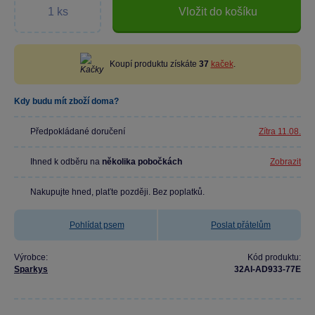
Vložit do košíku
Koupí produktu získáte
37
kaček
.
Kdy budu mít zboží doma?
Předpokládané doručení
Zítra 11.08.
Ihned k odběru na
několika pobočkách
Zobrazit
Nakupujte hned, plaťte později. Bez poplatků.
Pohlídat psem
Poslat přátelům
Výrobce:
Kód produktu:
Sparkys
32AI-AD933-77E