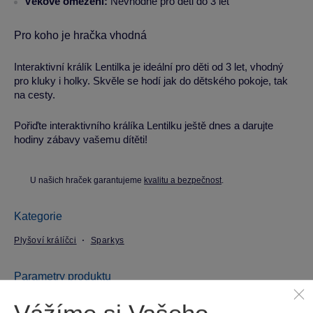
Věkové omezení:
Nevhodné pro děti do 3 let
Pro koho je hračka vhodná
Interaktivní králík Lentilka je ideální pro děti od 3 let, vhodný
pro kluky i holky. Skvěle se hodí jak do dětského pokoje, tak
na cesty.
Pořiďte interaktivního králíka Lentilku ještě dnes a darujte
hodiny zábavy vašemu dítěti!
U našich hraček garantujeme
kvalitu a bezpečnost
.
Kategorie
Plyšoví králíčci
Sparkys
Parametry produktu