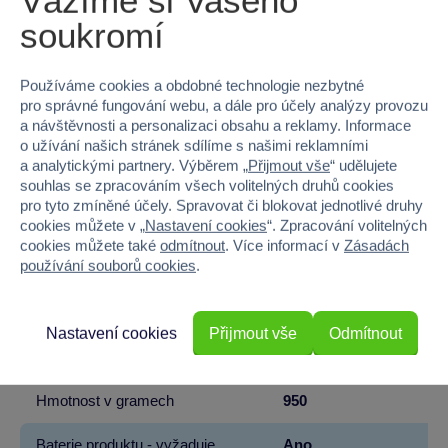
Vážíme si Vašeho
EAN
8592525920922
soukromí
Kód produktu
32AI-AD933-77E
Používáme cookies a obdobné technologie nezbytné
Značka
Sparkys
pro správné fungování webu, a dále pro účely analýzy provozu
a návštěvnosti a personalizaci obsahu a reklamy. Informace
Licence
PLYŠÁKOV
o užívání našich stránek sdílíme s našimi reklamními
a analytickými partnery. Výběrem „
Přijmout vše
“ udělujete
Věk od
3
souhlas se zpracováním všech volitelných druhů cookies
pro tyto zmíněné účely. Spravovat či blokovat jednotlivé druhy
Pohlaví
HOLKA, KLUK
cookies můžete v „
Nastavení cookies
“. Zpracování volitelných
cookies můžete také
odmítnout
. Více informací v
Zásadách
používání souborů cookies
.
Šířka
36
Výška
22
Nastavení cookies
Přijmout vše
Odmítnout
Hloubka
28
Hmotnost v gramech
950
Baterie produktu - vyžaduje
Ano