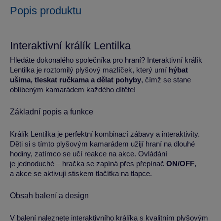
Popis produktu
Interaktivní králík Lentilka
Hledáte dokonalého společníka pro hraní? Interaktivní králík
Lentilka je roztomilý plyšový mazlíček, který umí
hýbat
ušima, tleskat ručkama a dělat pohyby
, čímž se stane
oblíbeným kamarádem každého dítěte!
Základní popis a funkce
Králík Lentilka je perfektní kombinací zábavy a interaktivity.
Děti si s tímto plyšovým kamarádem užijí hraní na dlouhé
hodiny, zatímco se učí reakce na akce. Ovládání
je jednoduché – hračka se zapíná přes přepínač
ON/OFF
,
a akce se aktivují stiskem tlačítka na tlapce.
Obsah balení a design
V balení naleznete interaktivního králíka s kvalitním plyšovým