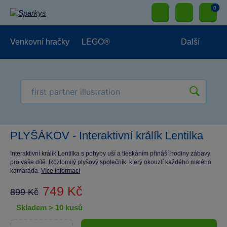
0
Venkovní hračky
LEGO®
Další
Pro kluky
Pro holky
Pro nejmenší
NOVINKY
PLYŠÁKOV - Interaktivní králík Lentilka
Interaktivní králík Lentilka s pohyby uší a tleskáním přináší hodiny zábavy
pro vaše dítě. Roztomilý plyšový společník, který okouzlí každého malého
kamaráda.
Více informací
749 Kč
899 Kč
skladem > 10 kusů