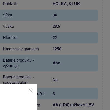
Pohlaví
HOLKA, KLUK
Šířka
34
Výška
28.5
Hloubka
22
Hmotnost v gramech
1250
Baterie produktu -
Ano
vyžaduje
Baterie produktu -
Ne
součást balení
Baterie produktu - počet
3
Baterie produktu - typ
AA (LR6) tužkové 1,5V