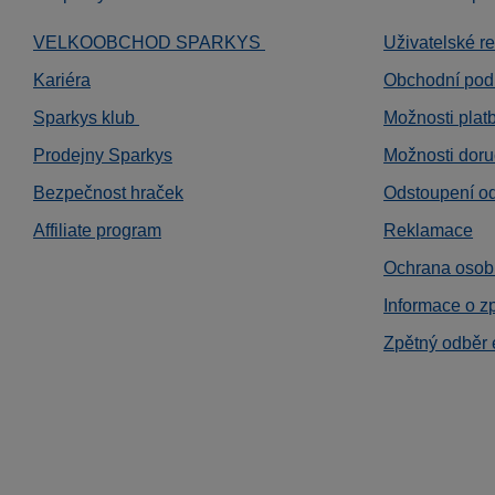
VELKOOBCHOD SPARKYS
Uživatelské r
Kariéra
Obchodní pod
Sparkys klub
Možnosti plat
Prodejny Sparkys
Možnosti doru
Bezpečnost hraček
Odstoupení o
Affiliate program
Reklamace
Ochrana osob
Informace o z
Zpětný odběr 