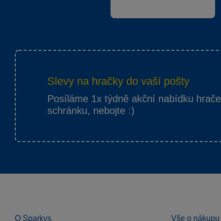
Slevy na hračky do vaší pošty
Posíláme 1x týdně akční nabídku hrač
schránku, nebojte :)
O Sparkys
Vše o nákupu