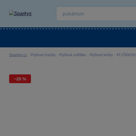
Kategorie
Venkovní hračky
LEGO®
Pro 
Sparkys.cz
·
Plyšové hračky
·
Plyšová zvířátka
·
Plyšové kočky
·
PLYŠÁKOV - 
−20 %