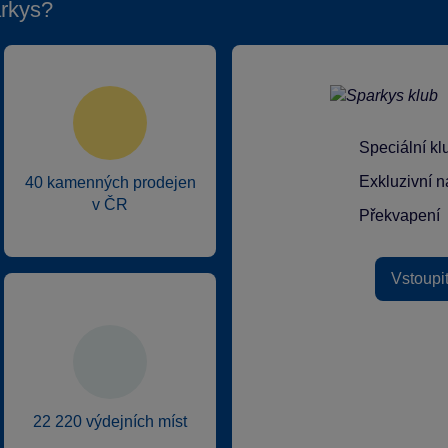
rkys?
Speciální k
Exkluzivní n
40 kamenných prodejen
v ČR
Překvapení
Vstoupi
22 220 výdejních míst