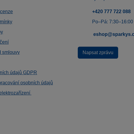
ecenze
+420 777 722 088
mínky
Po–Pá: 7:30–16:00
by
eshop@sparkys.
čení
d smlouvy
Napsat zprávu
ních údajů GDPR
pracování osobních údajů
elektrozařízení