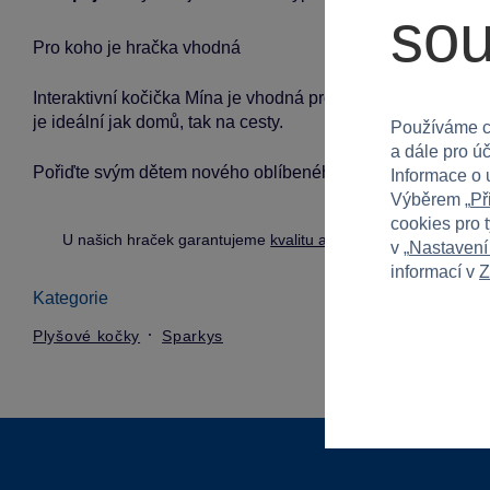
so
Pro koho je hračka vhodná
Interaktivní kočička Mína je vhodná pro děti od 3 let a je ur
je ideální jak domů, tak na cesty.
Používáme c
a dále pro ú
Pořiďte svým dětem nového oblíbeného mazlíčka! Interaktiv
Informace o 
Výběrem „
Př
cookies pro 
U našich hraček garantujeme
kvalitu a bezpečnost
.
v „
Nastavení
informací v
Z
Kategorie
Plyšové kočky
Sparkys