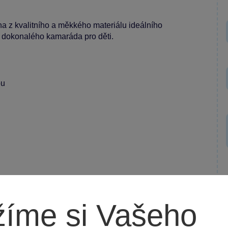
na z kvalitního a měkkého materiálu ideálního
čky dokonalého kamaráda pro děti.
ou
íme si Vašeho
stí balení)