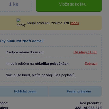
Vložit do košíku
Koupí produktu získáte
179
kaček
.
Kdy budu mít zboží doma?
Předpokládané doručení
Od úterý 11.08.
Ihned k odběru na
několika pobočkách
Zobrazit
Nakupujte hned, plaťte později. Bez poplatků.
Pohlídat psem
Poslat přátelům
obce:
Kód produktu:
arkys
32AI-AD933-87E