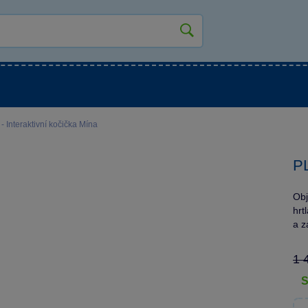
kluky
Pro holky
Pro nejmenší
NOVINKY
Interaktivní kočička Mína
PL
Obj
hrt
a z
1 