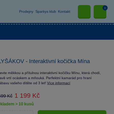
0
Prodejny
Sparkys klub
Kontakt
YŠÁKOV - Interaktivní kočička Mína
evte měkkou a přítulnou interaktivní kočičku Mínu, která chodí,
lavě vrtí ocáskem a mňouká. Perfektní kamarád pro hraní
ábavu vašeho dítěte od 3 let!
Více informací
1 199 Kč
499 Kč
skladem > 10 kusů