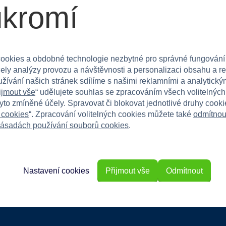
ukromí
čena jak pro holky, tak pro kluky. Tato hračka
ookies a obdobné technologie nezbytné pro správné fungování
čely analýzy provozu a návštěvnosti a personalizaci obsahu a r
ní kočička Mína slibuje hodiny zábavy a radosti.
užívání našich stránek sdílíme s našimi reklamními a analytickým
ijmout vše
“ udělujete souhlas se zpracováním všech volitelnýc
tyto zmíněné účely. Spravovat či blokovat jednotlivé druhy cook
 cookies
“. Zpracování volitelných cookies můžete také
odmítnou
ásadách používání souborů cookies
.
Nastavení cookies
Přijmout vše
Odmítnout