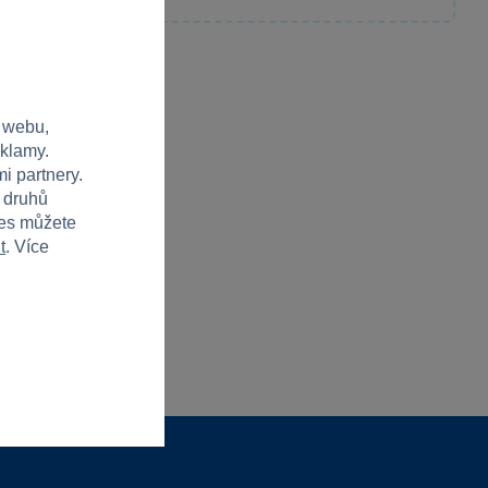
 webu,
eklamy.
i partnery.
h druhů
ies můžete
t
. Více