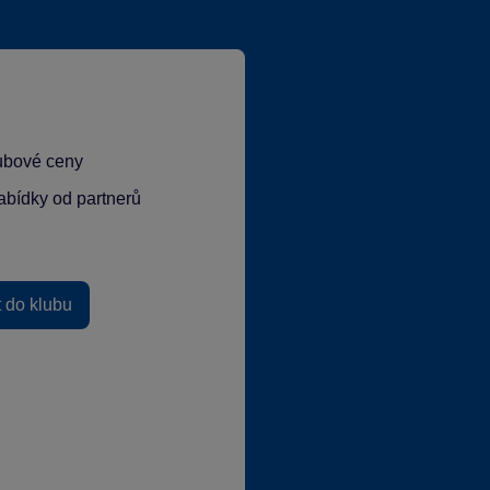
lubové ceny
abídky od partnerů
t do klubu