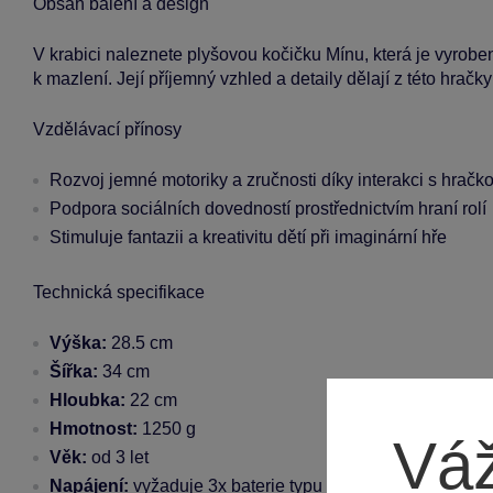
Obsah balení a design
V krabici naleznete plyšovou kočičku Mínu, která je vyrobe
k mazlení. Její příjemný vzhled a detaily dělají z této hra
Vzdělávací přínosy
Rozvoj jemné motoriky a zručnosti díky interakci s hračk
Podpora sociálních dovedností prostřednictvím hraní rolí
Stimuluje fantazii a kreativitu dětí při imaginární hře
Technická specifikace
Výška:
28.5 cm
Šířka:
34 cm
Hloubka:
22 cm
Hmotnost:
1250 g
Váž
Věk:
od 3 let
Napájení:
vyžaduje 3x baterie typu 1,5V AA (nejsou součá