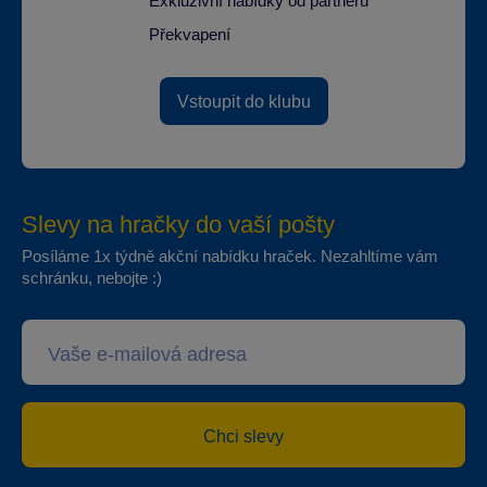
Exkluzivní nabídky od partnerů
Překvapení
Vstoupit do klubu
Slevy na hračky do vaší pošty
Posíláme 1x týdně akční nabídku hraček. Nezahltíme vám
schránku, nebojte :)
Chci slevy