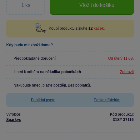
Vložit do košíku
Koupí produktu získáte
12
kaček
.
Kdy budu mít zboží doma?
Předpokládané doručení
Od úterý 11.08.
Ihned k odběru na
několika pobočkách
Zobrazit
Nakupujte hned, plaťte později. Bez poplatků.
Pohlídat psem
Poslat přátelům
Výrobce:
Kód produktu:
Sparkys
31SY-37116