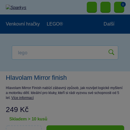
0
Venkovní hračky
LEGO®
Další
Pro kluky
Pro holky
Pro nejmenší
NOVINKY
Hlavolam Mirror finish
Hlavolam Mirror Finish nabízí zábavný způsob, jak rozvíjet logické myšlení
a motoriku dětí. Ideální pro kluky, kteří si rádi vyzvou své schopnosti od 5
let.
Více informací
249 Kč
skladem > 10 kusů