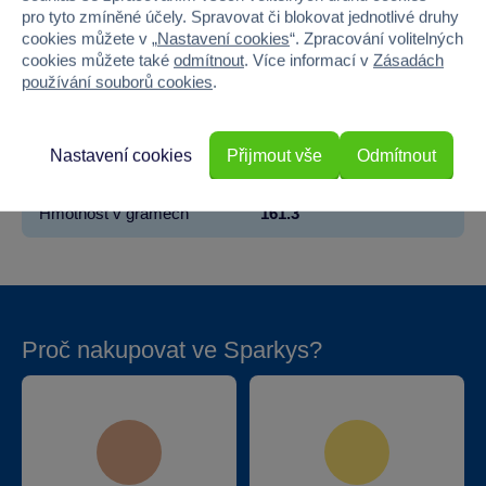
pro tyto zmíněné účely. Spravovat či blokovat jednotlivé druhy
Pohlaví
KLUK
cookies můžete v „
Nastavení cookies
“. Zpracování volitelných
cookies můžete také
odmítnout
. Více informací v
Zásadách
Šířka
14.6
používání souborů cookies
.
Výška
18.5
Nastavení cookies
Přijmout vše
Odmítnout
Hloubka
8
Hmotnost v gramech
161.3
Proč nakupovat ve Sparkys?