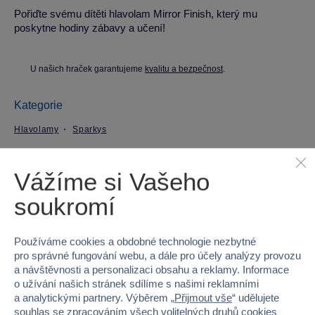
Pořiďte svému dítěti hlavolam Mirror Finish, který mu
poskytne hodiny zábavy a učení!
U našich hraček garantujeme
kvalitu a bezpečnost
.
Kategorie
Hlavolamy
Sparkys
Parametry produktu
Vážíme si Vašeho
soukromí
EAN
8592525922087
Kód produktu
31SY-37116
Používáme cookies a obdobné technologie nezbytné
pro správné fungování webu, a dále pro účely analýzy provozu
Značka
Sparkys
a návštěvnosti a personalizaci obsahu a reklamy. Informace
o užívání našich stránek sdílíme s našimi reklamními
a analytickými partnery. Výběrem „
Přijmout vše
“ udělujete
Věk od
3
souhlas se zpracováním všech volitelných druhů cookies