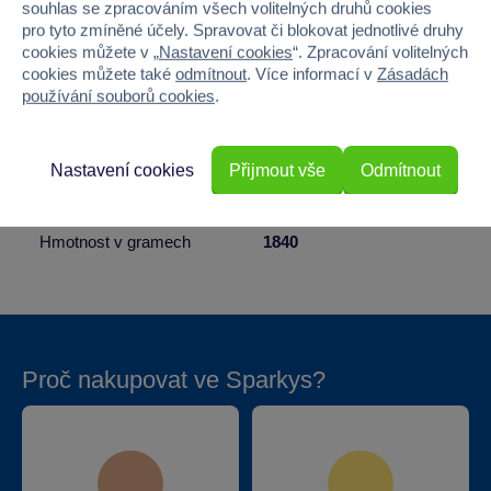
Pohlaví
HOLKA, KLUK
souhlas se zpracováním všech volitelných druhů cookies
pro tyto zmíněné účely. Spravovat či blokovat jednotlivé druhy
Materiál
PLAST
cookies můžete v „
Nastavení cookies
“. Zpracování volitelných
cookies můžete také
odmítnout
. Více informací v
Zásadách
používání souborů cookies
.
Šířka
26.5
Výška
8.3
Nastavení cookies
Přijmout vše
Odmítnout
Hloubka
26.5
Hmotnost v gramech
1840
Proč nakupovat ve Sparkys?