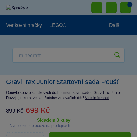
0
Venkovní hračky
LEGO®
Další
Pro kluky
Pro holky
Pro nejmenší
NOVINKY
GraviTrax Junior Startovní sada Poušť
Objevte kouzlo kuličkových drah s interaktivní sadou GraviTrax Junior.
Rozvíjejte kreativitu a představivost vašich dětí!
Více informací
699 Kč
899 Kč
skladem 3 kusy
Nyní dostupné pouze na prodejnách