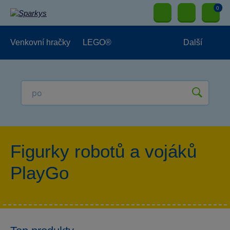
0
Venkovní hračky
LEGO®
Další
Pro kluky
Pro holky
Pro nejmenší
NOVINKY
Figurky robotů a vojáků
PlayGo