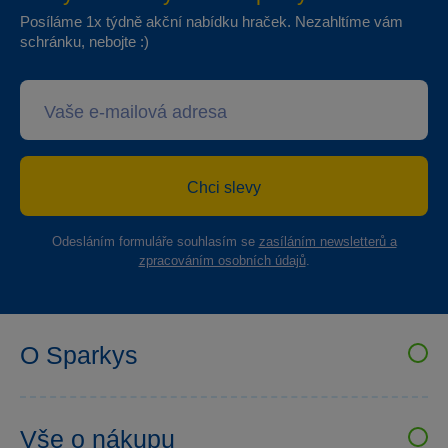
Posíláme 1x týdně akční nabídku hraček. Nezahltíme vám
schránku, nebojte :)
Chci slevy
Odesláním formuláře souhlasím se
zasíláním newsletterů a
zpracováním osobních údajů
.
O Sparkys
VELKOOBCHOD SPARKYS
Kariéra
Vše o nákupu