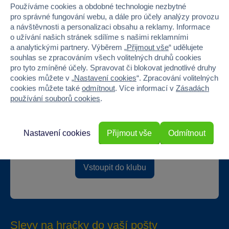
Používáme cookies a obdobné technologie nezbytné
Doprava zdarma při
22 220 výdejních míst
pro správné fungování webu, a dále pro účely analýzy provozu
odběru na prodejnách
a návštěvnosti a personalizaci obsahu a reklamy. Informace
o užívání našich stránek sdílíme s našimi reklamními
a analytickými partnery. Výběrem „
Přijmout vše
“ udělujete
souhlas se zpracováním všech volitelných druhů cookies
pro tyto zmíněné účely. Spravovat či blokovat jednotlivé druhy
cookies můžete v „
Nastavení cookies
“. Zpracování volitelných
cookies můžete také
odmítnout
. Více informací v
Zásadách
používání souborů cookies
.
Speciální klubové ceny
Exkluzivní nabídky od partnerů
Nastavení cookies
Přijmout vše
Odmítnout
Překvapení
Vstoupit do klubu
Slevy na hračky do vaší pošty