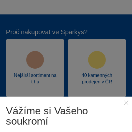
Proč nakupovat ve Sparkys?
Nejširší sortiment na
40 kamenných
trhu
prodejen v ČR
Vážíme si Vašeho
soukromí