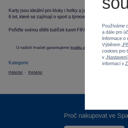
so
Karty jsou ideální pro kluky i holky a jsou vhodné pro všec
6 let, které se zajímají o sport a týmové soutěže.
Používáme c
Pořiďte svému dítěti balíček karet FIFA WORLD CUP 2026 a
a dále pro ú
Informace o 
Výběrem „
Př
U našich hraček garantujeme
kvalitu a bezpečnost
.
cookies pro 
v „
Nastavení
Kategorie
informací v
Z
PANINI
PANINI
Proč nakupovat ve Spa