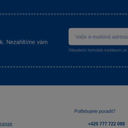
ek. Nezahltíme vám
Odesláním formuláře souhlasím se
Potřebujete poradit?
ecenze
+420 777 722 088