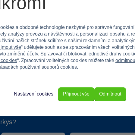
ukromí
hny malé fanoušky fotbalu. Skvělá volba pro děti od
ookies a obdobné technologie nezbytné pro správné fungování
 podpořte jeho vášeň pro fotbal!
čely analýzy provozu a návštěvnosti a personalizaci obsahu a r
užívání našich stránek sdílíme s našimi reklamními a analytickým
ijmout vše
“ udělujete souhlas se zpracováním všech volitelnýc
tyto zmíněné účely. Spravovat či blokovat jednotlivé druhy cook
 cookies
“. Zpracování volitelných cookies můžete také
odmítnou
ásadách používání souborů cookies
.
Nastavení cookies
Přijmout vše
Odmítnout
rkys?