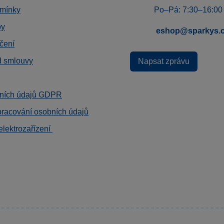
mínky
Po–Pá: 7:30–16:00
by
eshop@sparkys.
čení
d smlouvy
Napsat zprávu
ních údajů GDPR
pracování osobních údajů
elektrozařízení