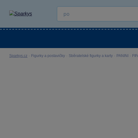
Kategorie
Venkovní hračky
LEGO®
Pro 
Sparkys.cz
·
Figurky a postavičky
·
Sběratelské figurky a karty
·
PANINI
·
FI