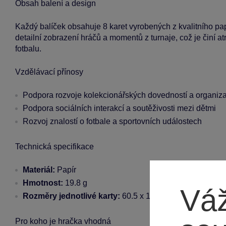
Obsah balení a design
Každý balíček obsahuje 8 karet vyrobených z kvalitního papír
detailní zobrazení hráčů a momentů z turnaje, což je činí at
fotbalu.
Vzdělávací přínosy
Podpora rozvoje kolekcionářských dovedností a organiz
Podpora sociálních interakcí a soutěživosti mezi dětmi
Rozvoj znalostí o fotbale a sportovních událostech
Technická specifikace
Materiál:
Papír
Hmotnost:
19.8 g
Váž
Rozměry jednotlivé karty:
60.5 x 12.5 x 0.3 mm
Pro koho je hračka vhodná