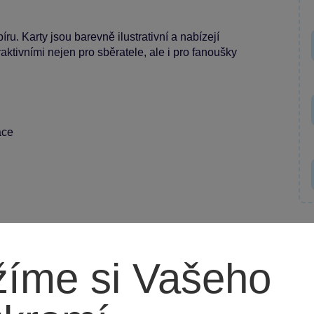
u. Karty jsou barevně ilustrativní a nabízejí
raktivními nejen pro sběratele, ale i pro fanoušky
ace
íme si Vašeho