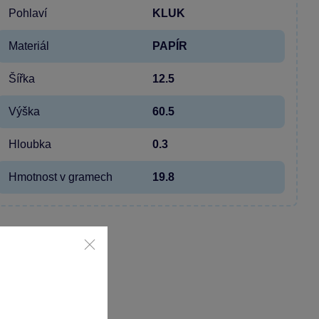
Pohlaví
KLUK
Materiál
PAPÍR
Šířka
12.5
Výška
60.5
Hloubka
0.3
Hmotnost v gramech
19.8