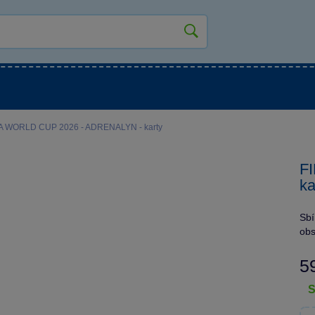
kluky
Pro holky
Pro nejmenší
NOVINKY
FA WORLD CUP 2026 - ADRENALYN - karty
F
ka
Sbí
obs
5