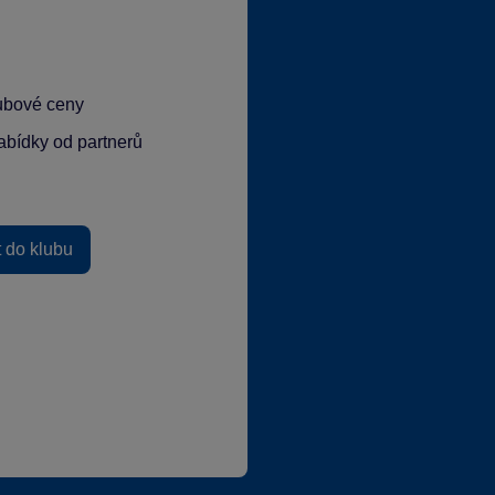
lubové ceny
abídky od partnerů
t do klubu