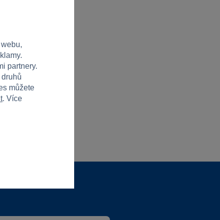
 webu,
eklamy.
i partnery.
h druhů
ies můžete
t
. Více