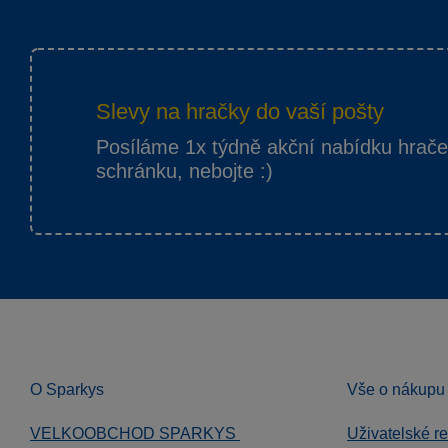
Slevy na hračky do vaší pošty
Posíláme 1x týdně akční nabídku hrač
schránku, nebojte :)
O Sparkys
Vše o nákupu
VELKOOBCHOD SPARKYS
Uživatelské r