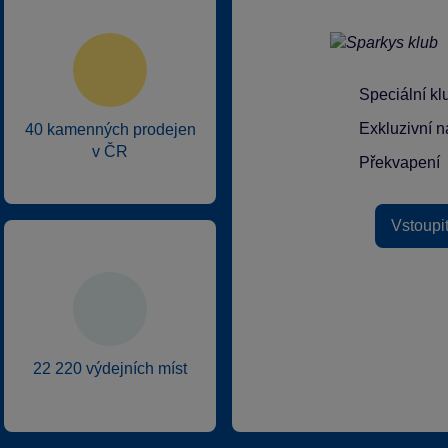
Speciální k
Exkluzivní n
40 kamenných prodejen
v ČR
Překvapení
Vstoupi
22 220 výdejních míst