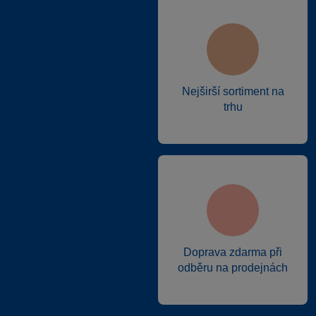
Nejširší sortiment na
trhu
Doprava zdarma při
odběru na prodejnách