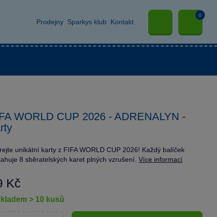
0
Prodejny
Sparkys klub
Kontakt
IFA WORLD CUP 2026 - ADRENALYN -
rty
rejte unikátní karty z FIFA WORLD CUP 2026! Každý balíček
ahuje 8 sběratelských karet plných vzrušení.
Více informací
9 Kč
skladem > 10 kusů