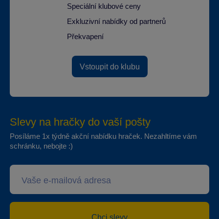
Speciální klubové ceny
Exkluzivní nabídky od partnerů
Překvapení
Vstoupit do klubu
Slevy na hračky do vaší pošty
Posíláme 1x týdně akční nabídku hraček. Nezahltíme vám
schránku, nebojte :)
Chci slevy