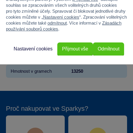
souhlas se zpracováním všech volitelných druhů cookies
Materiál
PLAST
pro tyto zmíněné účely. Spravovat či blokovat jednotlivé druhy
cookies můžete v „
Nastavení cookies
“. Zpracování volitelných
Barva
ČERVENÁ
cookies můžete také
odmítnout
. Více informací v
Zásadách
používání souborů cookies
.
Šířka
103
Výška
50
Nastavení cookies
Přijmout vše
Odmítnout
Hloubka
43
Hmotnost v gramech
13250
Proč nakupovat ve Sparkys?