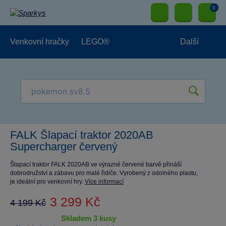
0
Venkovní hračky
LEGO®
Další
Pro kluky
Pro holky
Pro nejmenší
NOVINKY
FALK Šlapací traktor 2020AB
Supercharger červený
Šlapací traktor FALK 2020AB ve výrazné červené barvě přináší
dobrodružství a zábavu pro malé řidiče. Vyrobený z odolného plastu,
je ideální pro venkovní hry.
Více informací
3 299 Kč
4 199 Kč
skladem 3 kusy