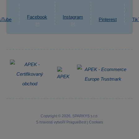
Ochrana osobních údajů GDPR
Napsat zprávu
Informace o zpracování osobních údajů
Facebook
Instagram
uTube
Pinterest
Tik
Zpětný odběr elektrozařízení
Copyright © 2026, SPARKYS s.r.o.
S hravostí vytvořil
PragueBest
|
Cookies