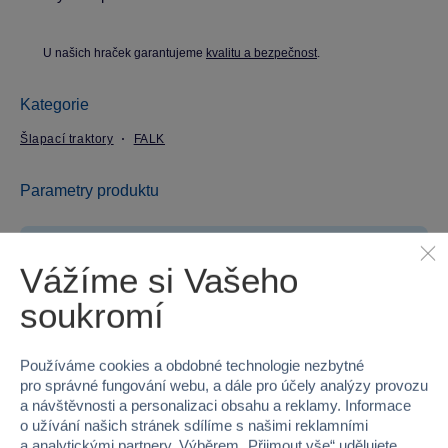
U našich hraček garantujeme
kvalitu a bezpečnost
.
Kategorie
Šlapací traktory
FALK
Parametry produktu
EAN
3016202020125
Vážíme si Vašeho
Kód produktu
98C-FA2020AB
soukromí
Značka
FALK
Používáme cookies a obdobné technologie nezbytné
Věk od
3
pro správné fungování webu, a dále pro účely analýzy provozu
a návštěvnosti a personalizaci obsahu a reklamy. Informace
Pohlaví
KLUK
o užívání našich stránek sdílíme s našimi reklamními
a analytickými partnery. Výběrem „
Přijmout vše
“ udělujete