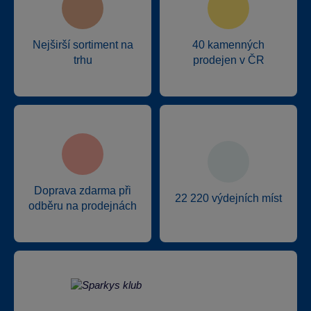
Nejširší sortiment na
40 kamenných
trhu
prodejen v ČR
Doprava zdarma při
22 220 výdejních míst
odběru na prodejnách