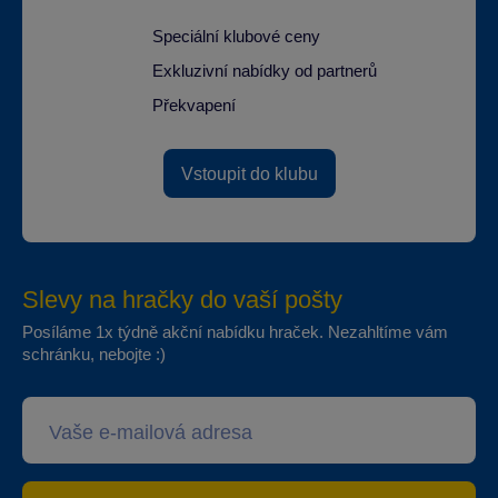
Speciální klubové ceny
Exkluzivní nabídky od partnerů
Překvapení
Vstoupit do klubu
Slevy na hračky do vaší pošty
Posíláme 1x týdně akční nabídku hraček. Nezahltíme vám
schránku, nebojte :)