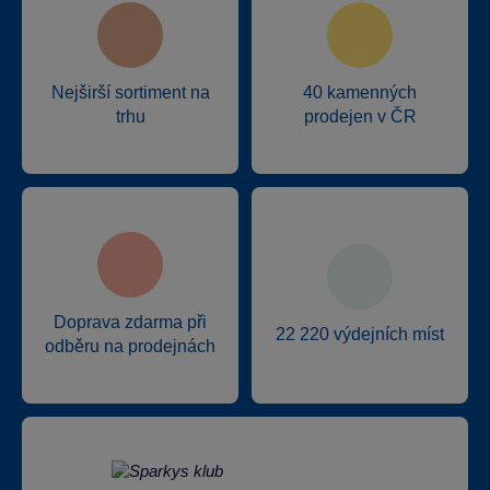
Nejširší sortiment na
40 kamenných
trhu
prodejen v ČR
Doprava zdarma při
22 220 výdejních míst
odběru na prodejnách