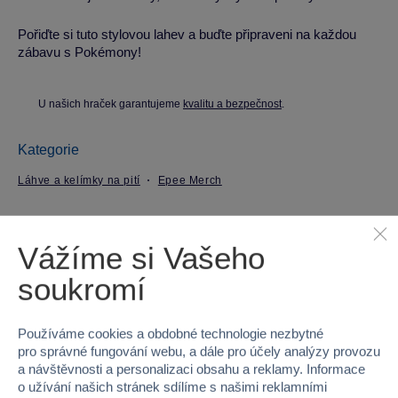
Pořiďte si tuto stylovou lahev a buďte připraveni na každou
zábavu s Pokémony!
U našich hraček garantujeme
kvalitu a bezpečnost
.
Kategorie
Láhve a kelímky na pití
Epee Merch
Parametry produktu
Vážíme si Vašeho
EAN
8412497010516
soukromí
Kód produktu
97-ST01051
Používáme cookies a obdobné technologie nezbytné
pro správné fungování webu, a dále pro účely analýzy provozu
Značka
Epee Merch
a návštěvnosti a personalizaci obsahu a reklamy. Informace
o užívání našich stránek sdílíme s našimi reklamními
Licence
Pokémon