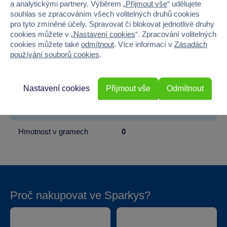
a analytickými partnery. Výběrem „
Přijmout vše
“ udělujete
souhlas se zpracováním všech volitelných druhů cookies
Věk od
6
pro tyto zmíněné účely. Spravovat či blokovat jednotlivé druhy
cookies můžete v „
Nastavení cookies
“. Zpracování volitelných
Pohlaví
HOLKA, KLUK
cookies můžete také
odmítnout
. Více informací v
Zásadách
používání souborů cookies
.
Šířka
6.8
Výška
26
Nastavení cookies
Přijmout vše
Odmítnout
Hloubka
6.8
Hmotnost v gramech
0
Proč nakupovat ve Sparkys?