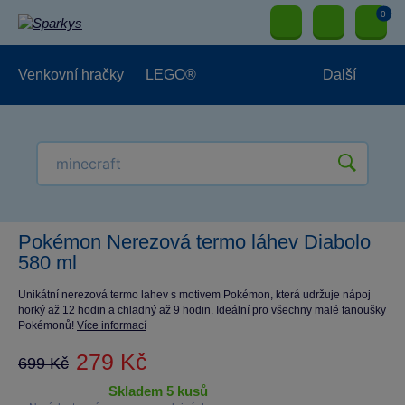
0
Venkovní hračky
LEGO®
Další
Pro kluky
Pro holky
Pro nejmenší
NOVINKY
Pokémon Nerezová termo láhev Diabolo
580 ml
Unikátní nerezová termo lahev s motivem Pokémon, která udržuje nápoj
horký až 12 hodin a chladný až 9 hodin. Ideální pro všechny malé fanoušky
Pokémonů!
Více informací
279 Kč
699 Kč
skladem 5 kusů