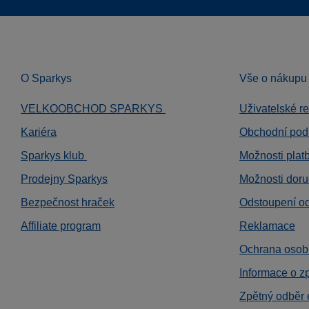
O Sparkys
Vše o nákupu
VELKOOBCHOD SPARKYS
Uživatelské r
Kariéra
Obchodní pod
Sparkys klub
Možnosti plat
Prodejny Sparkys
Možnosti doru
Bezpečnost hraček
Odstoupení o
Affiliate program
Reklamace
Ochrana osob
Informace o z
Zpětný odběr 