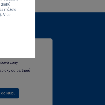
h druhů
ies můžete
t
. Více
lubové ceny
abídky od partnerů
t do klubu