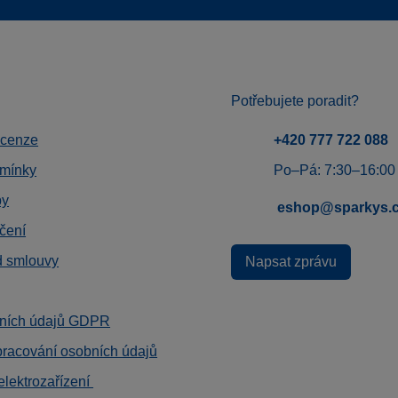
Potřebujete poradit?
ecenze
+420 777 722 088
mínky
Po–Pá: 7:30–16:00
by
eshop@sparkys.
čení
d smlouvy
Napsat zprávu
ních údajů GDPR
pracování osobních údajů
elektrozařízení