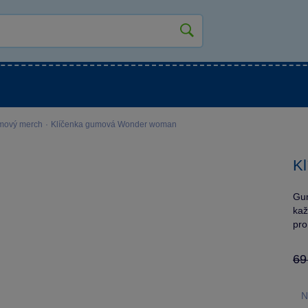
kluky
Pro holky
Pro nejmenší
NOVINKY
ilmový merch
·
Klíčenka gumová Wonder woman
K
Gum
kaž
pro
69
N