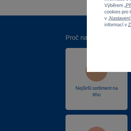
Výběrem „
Př
cookies pro 
v „
Nastavení
informací v
Z
Proč nakupovat ve Spa
Nejširší sortiment na
trhu