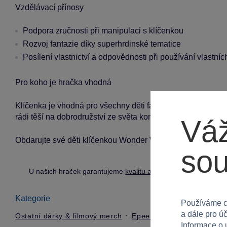
Vzdělávací přínosy
Podpora zručnosti při manipulaci s klíčenkou
Rozvoj fantazie díky superhrdinské tematice
Posílení vlastnictví a odpovědnosti při používání vlastní
Pro koho je hračka vhodná
Klíčenka je vhodná pro všechny děti fanoušky Wonder Woman
rádi těší na dobrodružství ze světa komiksů.
Váž
Obdarujte své děti klíčenkou Wonder Woman, která jim dod
so
U našich hraček garantujeme
kvalitu a bezpečnost
.
Kategorie
Používáme c
a dále pro ú
Ostatní dárky & filmový merch
Epee Merch
Informace o 