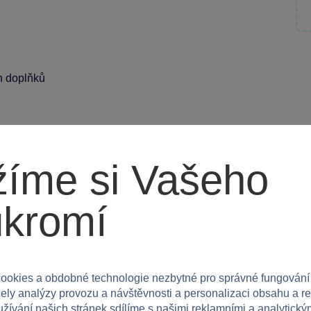
ch doplňků
, a to zejména chlapce a dívky od 3 let, kteří si
íme si Vašeho
á odvahu a styl každý den!
ukromí
ookies a obdobné technologie nezbytné pro správné fungování
čely analýzy provozu a návštěvnosti a personalizaci obsahu a r
užívání našich stránek sdílíme s našimi reklamními a analytickým