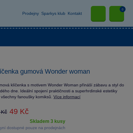
0
Prodejny
Sparkys klub
Kontakt
líčenka gumová Wonder woman
ová klíčenka s motivem Wonder Woman přináší zábavu a styl do
dého dne. Ideální spojení praktičnosti a superhrdinské estetiky
 všechny fanoušky komiksů.
Více informací
49 Kč
 Kč
skladem 3 kusy
yní dostupné pouze na prodejnách