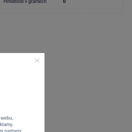
Hmotnost v gramech
0
 webu,
eklamy.
i partnery.