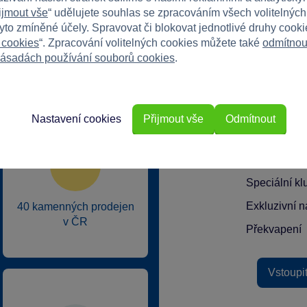
ijmout vše
“ udělujete souhlas se zpracováním všech volitelnýc
tyto zmíněné účely. Spravovat či blokovat jednotlivé druhy cook
 cookies
“. Zpracování volitelných cookies můžete také
odmítnou
ásadách používání souborů cookies
.
rkys?
Nastavení cookies
Přijmout vše
Odmítnout
Speciální k
Exkluzivní n
40 kamenných prodejen
v ČR
Překvapení
Vstoupi