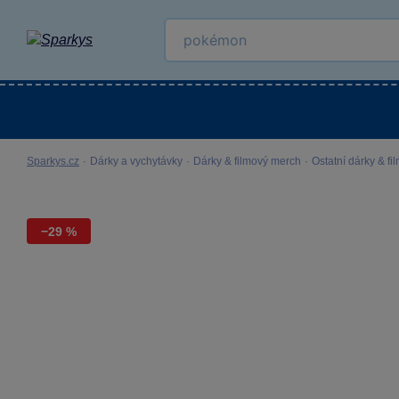
Kategorie
Venkovní hračky
LEGO®
Pro 
Sparkys.cz
·
Dárky a vychytávky
·
Dárky & filmový merch
·
Ostatní dárky & f
−29 %