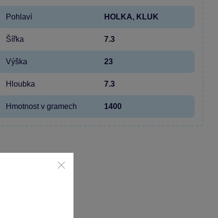
Pohlaví
HOLKA, KLUK
Šířka
7.3
Výška
23
Hloubka
7.3
Hmotnost v gramech
1400