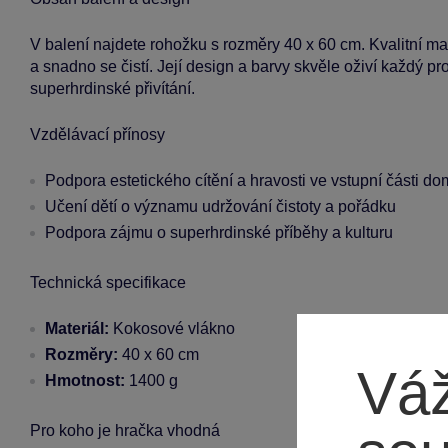
V balení najdete rohožku s rozměry 40 x 60 cm. Kvalitní mate
a snadno se čistí. Její design a barvy skvěle oživí každý 
superhrdinské přivítání.
Vzdělávací přínosy
Podpora estetického cítění a hravosti ve vstupní části d
Učení dětí o významu udržování čistoty a pořádku
Podpora zájmu o superhrdinské příběhy a kulturu
Technická specifikace
Materiál:
Kokosové vlákno
Rozměry:
40 x 60 cm
Váž
Hmotnost:
1400 g
Pro koho je hračka vhodná