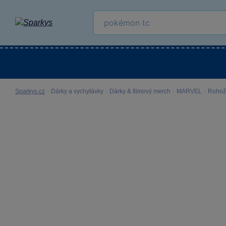
Kategorie
Venkovní hračky
LEGO®
Pro 
Sparkys.cz
·
Dárky a vychytávky
·
Dárky & filmový merch
·
MARVEL
·
Rohož