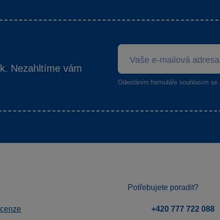
ek. Nezahltíme vám
Odesláním formuláře souhlasím se
Potřebujete poradit?
ecenze
+420 777 722 088