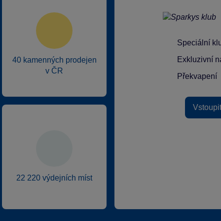
Speciální k
Exkluzivní n
40 kamenných prodejen
v ČR
Překvapení
Vstoupi
22 220 výdejních míst