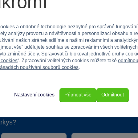
ukromí
dinů, bez ohledu na věk. Perfektní do dětského
ookies a obdobné technologie nezbytné pro správné fungování
štěvy se stylem!
čely analýzy provozu a návštěvnosti a personalizaci obsahu a r
užívání našich stránek sdílíme s našimi reklamními a analytickým
ijmout vše
“ udělujete souhlas se zpracováním všech volitelnýc
tyto zmíněné účely. Spravovat či blokovat jednotlivé druhy cook
 cookies
“. Zpracování volitelných cookies můžete také
odmítnou
ásadách používání souborů cookies
.
Nastavení cookies
Přijmout vše
Odmítnout
rkys?