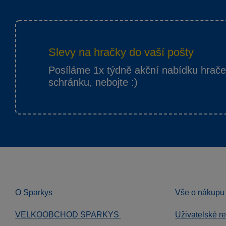
Slevy na hračky do vaší pošty
Posíláme 1x týdně akční nabídku hrač
schránku, nebojte :)
O Sparkys
Vše o nákupu
VELKOOBCHOD SPARKYS
Uživatelské r