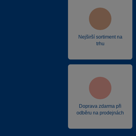
Nejširší sortiment na
trhu
Doprava zdarma při
odběru na prodejnách