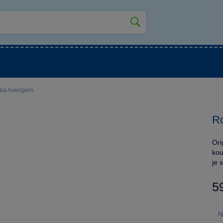
kluky
Pro holky
Pro nejmenší
NOVINKY
ka Avengers
R
Ori
kou
je 
5
N