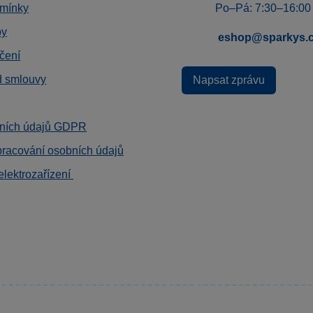
mínky
Po–Pá: 7:30–16:00
by
eshop@sparkys.
čení
d smlouvy
Napsat zprávu
ních údajů GDPR
pracování osobních údajů
elektrozařízení