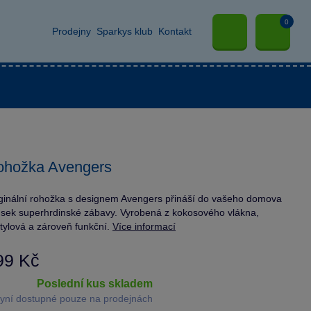
0
Prodejny
Sparkys klub
Kontakt
ohožka Avengers
ginální rohožka s designem Avengers přináší do vašeho domova
sek superhrdinské zábavy. Vyrobená z kokosového vlákna,
stylová a zároveň funkční.
Více informací
99 Kč
poslední kus skladem
yní dostupné pouze na prodejnách