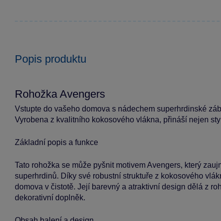
Popis produktu
Rohožka Avengers
Vstupte do vašeho domova s nádechem superhrdinské zábav
Vyrobena z kvalitního kokosového vlákna, přináší nejen styl,
Základní popis a funkce
Tato rohožka se může pyšnit motivem Avengers, který zaujm
superhrdinů. Díky své robustní struktuře z kokosového vlákn
domova v čistotě. Její barevný a atraktivní design dělá z ro
dekorativní doplněk.
Obsah balení a design