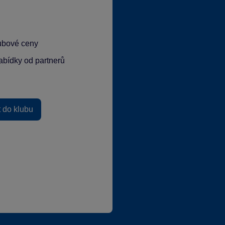
lubové ceny
abídky od partnerů
t do klubu