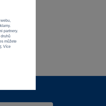
 webu,
eklamy.
i partnery.
h druhů
ies můžete
t
. Více