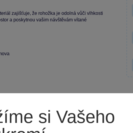
riál zajišťuje, že rohožka je odolná vůči vlhkosti
prostor a poskytnou vašim návštěvám vítané
omova
íme si Vašeho