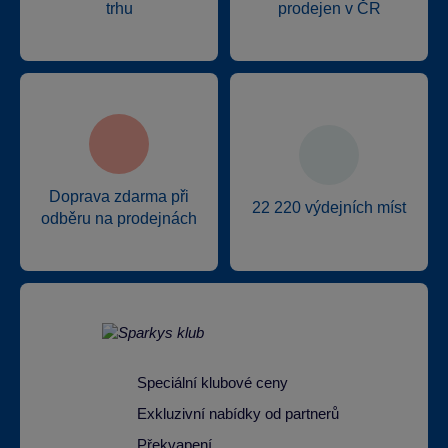
trhu
prodejen v ČR
Doprava zdarma při
22 220 výdejních míst
odběru na prodejnách
Speciální klubové ceny
Exkluzivní nabídky od partnerů
Překvapení