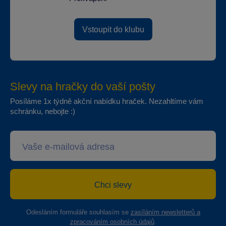
Vstoupit do klubu
Slevy na hračky do vaší pošty
Posíláme 1x týdně akční nabídku hraček. Nezahltíme vám
schránku, nebojte :)
Chci slevy
Odesláním formuláře souhlasím se
zasíláním newsletterů a
zpracováním osobních údajů
.