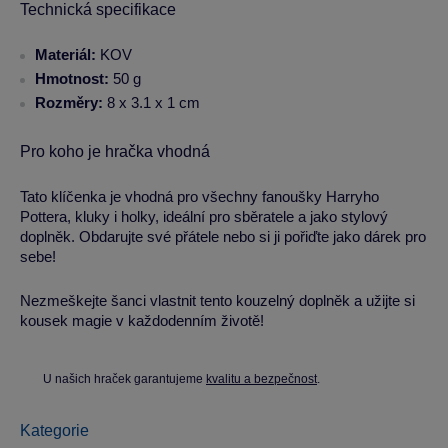
Technická specifikace
Materiál:
KOV
Hmotnost:
50 g
Rozměry:
8 x 3.1 x 1 cm
Pro koho je hračka vhodná
Tato klíčenka je vhodná pro všechny fanoušky Harryho
Pottera, kluky i holky, ideální pro sběratele a jako stylový
doplněk. Obdarujte své přátele nebo si ji pořiďte jako dárek pro
sebe!
Nezmeškejte šanci vlastnit tento kouzelný doplněk a užijte si
kousek magie v každodenním životě!
U našich hraček garantujeme
kvalitu a bezpečnost
.
Kategorie