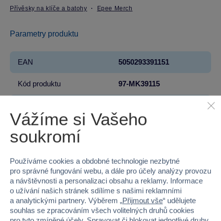
Přívěsky na klíče a batohy
Epee Merch
Parametry produktu
EAN
5050293391151
Kód produktu
97-MK39115
Značka
Epee Merch
Vážíme si Vašeho
Licence
Warner Bros
soukromí
Řada
Harry Potter
Používáme cookies a obdobné technologie nezbytné
Věk od
3
pro správné fungování webu, a dále pro účely analýzy provozu
a návštěvnosti a personalizaci obsahu a reklamy. Informace
o užívání našich stránek sdílíme s našimi reklamními
Pohlaví
HOLKA, KLUK
a analytickými partnery. Výběrem „
Přijmout vše
“ udělujete
souhlas se zpracováním všech volitelných druhů cookies
Materiál
KOV
pro tyto zmíněné účely. Spravovat či blokovat jednotlivé druhy