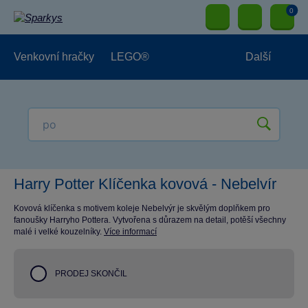
0
Venkovní hračky
LEGO®
Další
Pro kluky
Pro holky
Pro nejmenší
NOVINKY
Harry Potter Klíčenka kovová - Nebelvír
Kovová klíčenka s motivem koleje Nebelvýr je skvělým doplňkem pro
fanoušky Harryho Pottera. Vytvořena s důrazem na detail, potěší všechny
malé i velké kouzelníky.
Více informací
PRODEJ SKONČIL