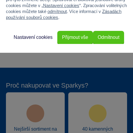
cookies můžete v „
Nastavení cookies
“. Zpracování volitelných
Šířka
3.1
cookies můžete také
odmítnout
. Více informací v
Zásadách
používání souborů cookies
.
Výška
8
Hloubka
1
Nastavení cookies
Přijmout vše
Odmítnout
Hmotnost v gramech
50
Proč nakupovat ve Sparkys?
Nejširší sortiment na
40 kamenných