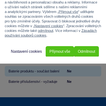
a návštěvnosti a personalizaci obsahu a reklamy. Informace
o užívání našich stránek sdílíme s našimi reklamními
Pohlaví
HOLKA
a analytickými partnery. Výběrem „
Přijmout vše
“ udělujete
souhlas se zpracováním všech volitelných druhů cookies
Materiál
PLAST
pro tyto zmíněné účely. Spravovat či blokovat jednotlivé druhy
cookies můžete v „
Nastavení cookies
“. Zpracování volitelných
Šířka
21.5
cookies můžete také
odmítnout
. Více informací v
Zásadách
používání souborů cookies
.
Výška
32.5
Hloubka
5.5
Nastavení cookies
Přijmout vše
Odmítnout
Hmotnost v gramech
21.9
Baterie produktu - součást balení
Ne
Baterie příslušenství - vyžaduje
Ne