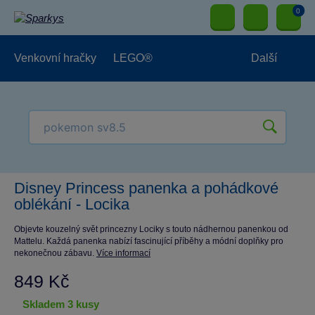
0
Venkovní hračky
LEGO®
Další
Pro kluky
Pro holky
Pro nejmenší
NOVINKY
Disney Princess panenka a pohádkové
oblékání - Locika
Objevte kouzelný svět princezny Lociky s touto nádhernou panenkou od
Mattelu. Každá panenka nabízí fascinující příběhy a módní doplňky pro
nekonečnou zábavu.
Více informací
849 Kč
skladem 3 kusy