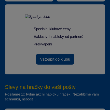
Speciální klubové ceny
Exkluzivní nabídky od partnerů
Překvapení
Vstoupit do klubu
Slevy na hračky do vaší pošty
Posíláme 1x týdně akční nabídku hraček. Nezahltíme vám
schránku, nebojte :)