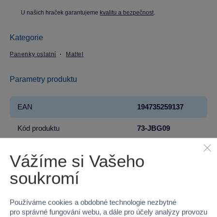
U našich hraček garantujeme
kvalitu a bezpečnost
.
Kategorie
Panenky ostatní
Mattel
Parametry produktu
EAN
194735259137
Kód produktu
73-JBG09
Značka
Mattel
Vážíme si Vašeho
Licence
DISNEY
soukromí
Řada
Disney Princess
Používáme cookies a obdobné technologie nezbytné
pro správné fungování webu, a dále pro účely analýzy provozu
Věk od
4