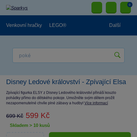
0
Venkovní hračky
LEGO®
Další
Pro kluky
Pro holky
Pro nejmenší
NOVINKY
Disney Ledové království - Zpívající Elsa
Zpívající figurka ELSY z Disney Ledového království přináší kouzlo
pohádky přímo do dětského pokoje. Umožněte svým dětem prožít
nezapomenutelné chvíle plné zábavy a hudby!
Více informací
599 Kč
699 Kč
skladem > 10 kusů