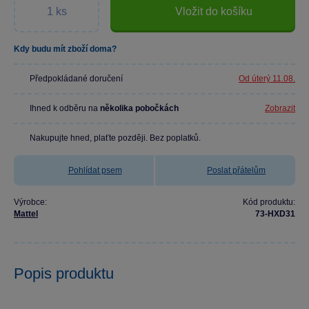
Vložit do košíku
Kdy budu mít zboží doma?
Předpokládané doručení
Od úterý 11.08.
Ihned k odběru na
několika pobočkách
Zobrazit
Nakupujte hned, plaťte později. Bez poplatků.
Pohlídat psem
Poslat přátelům
Výrobce:
Kód produktu:
Mattel
73-HXD31
Popis produktu