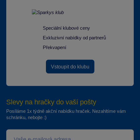
Speciální klubové ceny
Exkluzivní nabídky od partnerů
Překvapení
Vstoupit do klubu
Slevy na hračky do vaší pošty
Posíláme 1x týdně akční nabídku hraček. Nezahltíme vám
schránku, nebojte :)