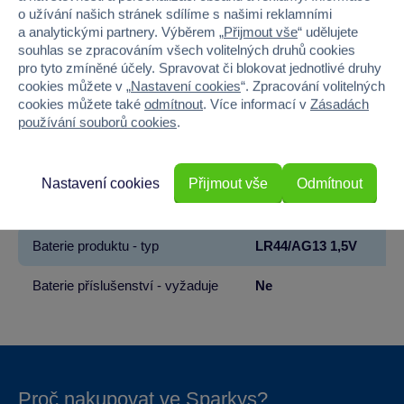
Výška
7
o užívání našich stránek sdílíme s našimi reklamními
a analytickými partnery. Výběrem „
Přijmout vše
“ udělujete
Hloubka
32
souhlas se zpracováním všech volitelných druhů cookies
pro tyto zmíněné účely. Spravovat či blokovat jednotlivé druhy
cookies můžete v „
Nastavení cookies
“. Zpracování volitelných
Hmotnost v gramech
200
cookies můžete také
odmítnout
. Více informací v
Zásadách
používání souborů cookies
.
Baterie produktu - vyžaduje
Ano
Baterie produktu - součást balení
Ano
Nastavení cookies
Přijmout vše
Odmítnout
Baterie produktu - počet
1
Baterie produktu - typ
LR44/AG13 1,5V
Baterie příslušenství - vyžaduje
Ne
Proč nakupovat ve Sparkys?