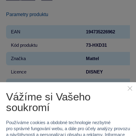
Parametry produktu
EAN
194735226962
Kód produktu
73-HXD31
Značka
Mattel
Licence
DISNEY
Řada
Frozen - Ledové Králov
Vážíme si Vašeho
Věk od
3
soukromí
Pohlaví
HOLKA
Používáme cookies a obdobné technologie nezbytné
Šířka
16.5
pro správné fungování webu, a dále pro účely analýzy provozu
a návštěvnosti a personalizaci obsahu a reklamy. Informace