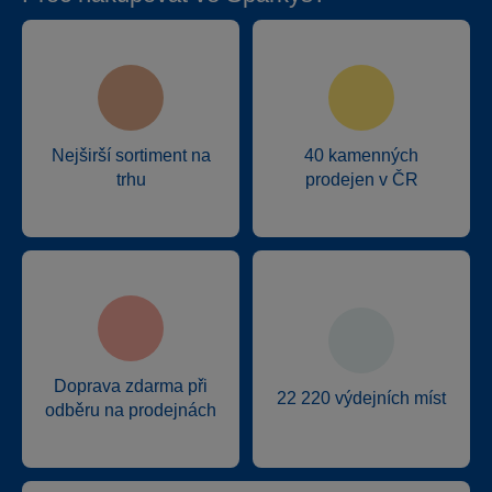
Nejširší sortiment na
40 kamenných
trhu
prodejen v ČR
Doprava zdarma při
22 220 výdejních míst
odběru na prodejnách