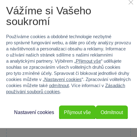
Vážíme si Vašeho
soukromí
Používáme cookies a obdobné technologie nezbytné
pro správné fungování webu, a dále pro účely analýzy provozu
a návštěvnosti a personalizaci obsahu a reklamy. Informace
o užívání našich stránek sdílíme s našimi reklamními
a analytickými partnery. Výběrem „
Přijmout vše
“ udělujete
Dino - Dřevěné licenční kostky Domácí zvířátka 12
souhlas se zpracováním všech volitelných druhů cookies
kostek
pro tyto zmíněné účely. Spravovat či blokovat jednotlivé druhy
Rozvíjejte kreativitu svých dětí s barevnými dřevěnými...
cookies můžete v „
Nastavení cookies
“. Zpracování volitelných
cookies můžete také
odmítnout
. Více informací v
Zásadách
Skladem prodejny
používání souborů cookies
.
Do košíku
299 Kč
Nastavení cookies
Přijmout vše
Odmítnout