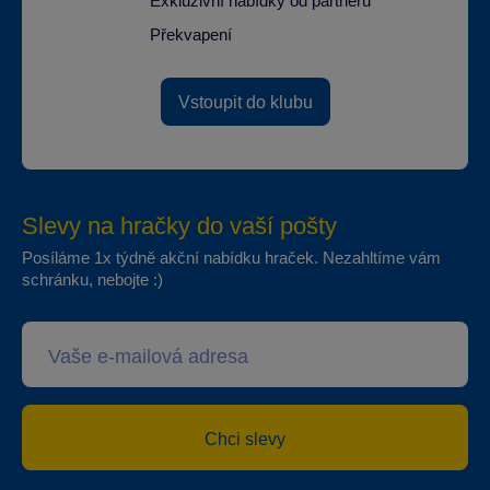
Exkluzivní nabídky od partnerů
Překvapení
Vstoupit do klubu
Slevy na hračky do vaší pošty
Posíláme 1x týdně akční nabídku hraček. Nezahltíme vám
schránku, nebojte :)
Chci slevy