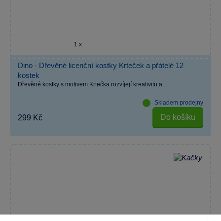
1 x
Dino - Dřevěné licenční kostky Krteček a přátelé 12
kostek
Dřevěné kostky s motivem Krtečka rozvíjejí kreativitu a...
Skladem prodejny
Do košíku
299 Kč