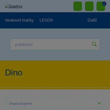
0
Venkovní hračky
LEGO®
Další
Pro kluky
Pro holky
Pro nejmenší
NOVINKY
Dino