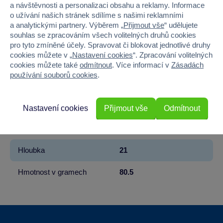
a návštěvnosti a personalizaci obsahu a reklamy. Informace
o užívání našich stránek sdílíme s našimi reklamními
Značka
Sparkys
a analytickými partnery. Výběrem „
Přijmout vše
“ udělujete
souhlas se zpracováním všech volitelných druhů cookies
Věk od
3
pro tyto zmíněné účely. Spravovat či blokovat jednotlivé druhy
cookies můžete v „
Nastavení cookies
“. Zpracování volitelných
Pohlaví
HOLKA, KLUK
cookies můžete také
odmítnout
. Více informací v
Zásadách
používání souborů cookies
.
Materiál
PLAST
Šířka
12
Nastavení cookies
Přijmout vše
Odmítnout
Výška
10
Hloubka
21
Hmotnost v gramech
80.5