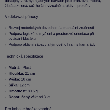
dostupný v různých jasných barvách jako oranžová, modrá,
žlutá a zelená, což ho činí vizuálně atraktivní pro děti.
Vzdělávací přínosy
Rozvoj motorických dovedností a manuální zručnosti
Podpora logického myšlení a prostorové orientace při
ovládání kluzáku
Podpora aktivní zábavy a týmového hraní s kamarády
Technická specifikace
Matriál:
Plast
Hloubka:
21 cm
Výška:
10 cm
Šířka:
12 cm
Hmotnost:
80.5 g
Doporučený věk:
od 3 let
Pro koho je hračka vhodná