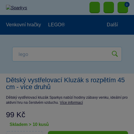
0
Venkovní hračky
LEGO®
Další
Pro kluky
Pro holky
Pro nejmenší
NOVINKY
Dětský vystřelovací Kluzák s rozpětím 45
cm - více druhů
Dětský vystřelovací kluzák Sparkys nabízí hodiny zábavy venku, ideální pro
aktivní hru na čerstvém vzduchu.
Více informací
99 Kč
skladem > 10 kusů