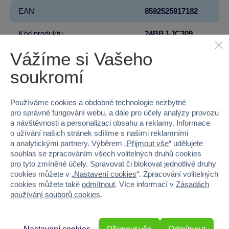
EAN
8592525917182
Kód produktu
24BBJ-JC309
Vážíme si Vašeho
Značka
Sparkys
soukromí
Věk od
3
Pohlaví
HOLKA, KLUK
Používáme cookies a obdobné technologie nezbytné
pro správné fungování webu, a dále pro účely analýzy provozu
a návštěvnosti a personalizaci obsahu a reklamy. Informace
Materiál
KOV, PLAST
o užívání našich stránek sdílíme s našimi reklamními
a analytickými partnery. Výběrem „
Přijmout vše
“ udělujete
Barva
ČERVENÁ
souhlas se zpracováním všech volitelných druhů cookies
pro tyto zmíněné účely. Spravovat či blokovat jednotlivé druhy
Šířka
113
cookies můžete v „
Nastavení cookies
“. Zpracování volitelných
cookies můžete také
odmítnout
. Více informací v
Zásadách
Výška
65.5
používání souborů cookies
.
Hloubka
37