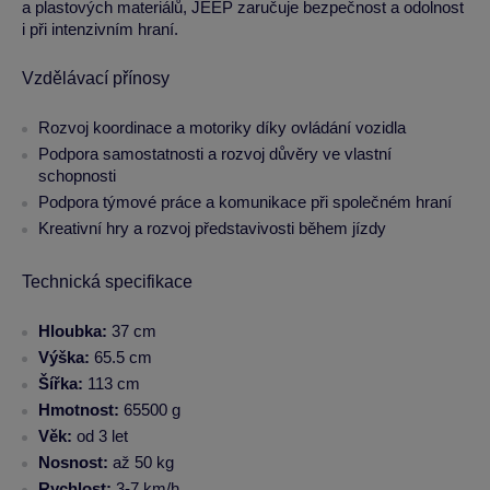
a plastových materiálů, JEEP zaručuje bezpečnost a odolnost
i při intenzivním hraní.
Vzdělávací přínosy
Rozvoj koordinace a motoriky díky ovládání vozidla
Podpora samostatnosti a rozvoj důvěry ve vlastní
schopnosti
Podpora týmové práce a komunikace při společném hraní
Kreativní hry a rozvoj představivosti během jízdy
Technická specifikace
Hloubka:
37 cm
Výška:
65.5 cm
Šířka:
113 cm
Hmotnost:
65500 g
Věk:
od 3 let
Nosnost:
až 50 kg
Rychlost:
3-7 km/h