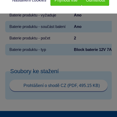
Nastavení cookies
Přijmout vše
Odmítnout
Hmotnost v gramech
65500
Baterie produktu - vyžaduje
Ano
Baterie produktu - součást balení
Ano
Baterie produktu - počet
2
Baterie produktu - typ
Block baterie 12V 7Ah
Soubory ke stažení
Prohlášení o shodě CZ (PDF, 495.15 KB)