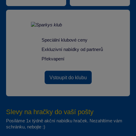
Speciální klubové ceny
Exkluzivní nabídky od partnerů
Překvapení
Vstoupit do klubu
Slevy na hračky do vaší pošty
Posíláme 1x týdně akční nabídku hraček. Nezahltíme vám
schránku, nebojte :)