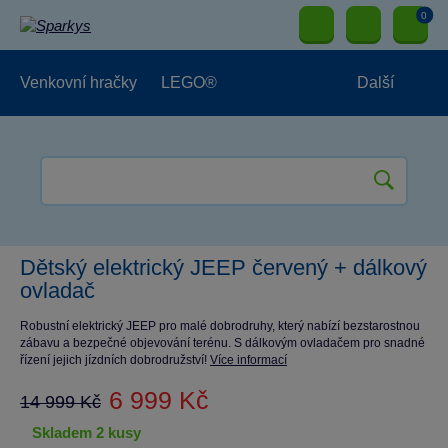
0
Venkovní hračky
LEGO®
Další
Pro kluky
Pro holky
Pro nejmenší
NOVINKY
Dětský elektrický JEEP červený + dálkový
ovladač
Robustní elektrický JEEP pro malé dobrodruhy, který nabízí bezstarostnou
zábavu a bezpečné objevování terénu. S dálkovým ovladačem pro snadné
řízení jejich jízdních dobrodružství!
Více informací
6 999 Kč
14 999 Kč
skladem 2 kusy