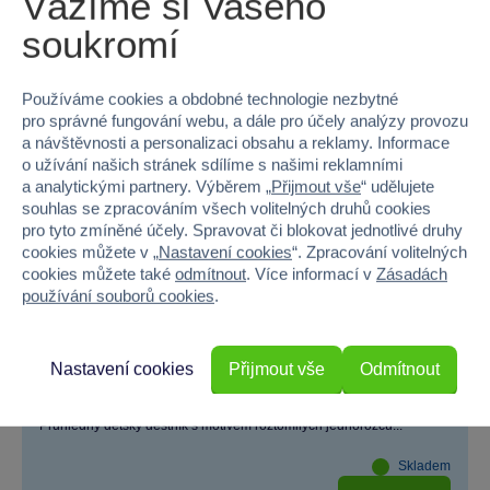
Vážíme si Vašeho
soukromí
Používáme cookies a obdobné technologie nezbytné
pro správné fungování webu, a dále pro účely analýzy provozu
a návštěvnosti a personalizaci obsahu a reklamy. Informace
o užívání našich stránek sdílíme s našimi reklamními
a analytickými partnery. Výběrem „
Přijmout vše
“ udělujete
souhlas se zpracováním všech volitelných druhů cookies
pro tyto zmíněné účely. Spravovat či blokovat jednotlivé druhy
cookies můžete v „
Nastavení cookies
“. Zpracování volitelných
cookies můžete také
odmítnout
. Více informací v
Zásadách
používání souborů cookies
.
Nastavení cookies
Přijmout vše
Odmítnout
Dětský deštník průhledný JEDNOROŽCI
Průhledný dětský deštník s motivem roztomilých jednorožců...
Skladem