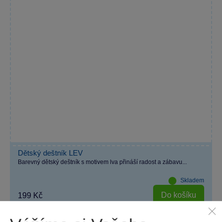
Dětský deštník LEV
Barevný dětský deštník s motivem lva přináší radost a zábavu...
Skladem
Do košíku
199 Kč