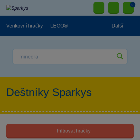
0
Venkovní hračky
LEGO®
Další
Pro kluky
Pro holky
Pro nejmenší
NOVINKY
Deštníky Sparkys
Filtrovat hračky