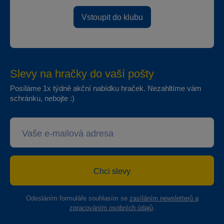
Vstoupit do klubu
Slevy na hračky do vaší pošty
Posíláme 1x týdně akční nabídku hraček. Nezahltíme vám
schránku, nebojte :)
Chci slevy
Odesláním formuláře souhlasím se
zasíláním newsletterů a
zpracováním osobních údajů
.