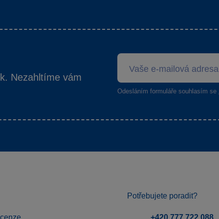
ek. Nezahltíme vám
Odesláním formuláře souhlasím se
Potřebujete poradit?
ecenze
+420 777 722 088