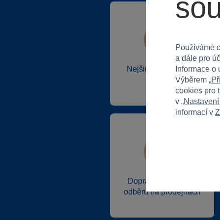
so
Používáme c
a dále pro ú
Informace o 
Nejširší sortiment na
Výběrem „
Př
trhu
cookies pro 
v „
Nastavení
informací v
Z
Doprava zdarma při
odběru na prodejnách