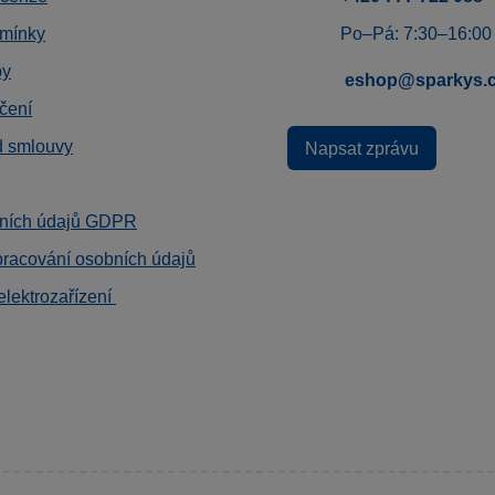
mínky
Po–Pá: 7:30–16:00
by
eshop@sparkys.
čení
d smlouvy
Napsat zprávu
ních údajů GDPR
pracování osobních údajů
elektrozařízení