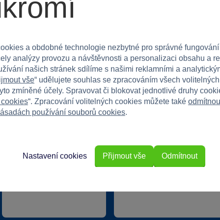
ukromí
ookies a obdobné technologie nezbytné pro správné fungování
Speciální k
čely analýzy provozu a návštěvnosti a personalizaci obsahu a r
Exkluzivní n
užívání našich stránek sdílíme s našimi reklamními a analytickým
40 kamenných prodejen
ijmout vše
“ udělujete souhlas se zpracováním všech volitelnýc
v ČR
Překvapení
tyto zmíněné účely. Spravovat či blokovat jednotlivé druhy cook
 cookies
“. Zpracování volitelných cookies můžete také
odmítnou
ásadách používání souborů cookies
.
Vstoupi
Nastavení cookies
Přijmout vše
Odmítnout
22 220 výdejních míst