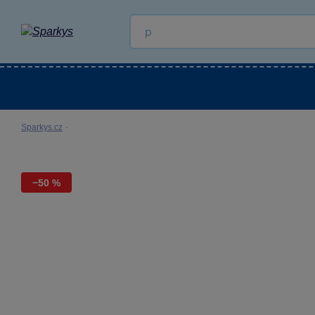
Kategorie
Venkovní hračky
LEGO®
Pro 
Sparkys.cz
·
−50 %