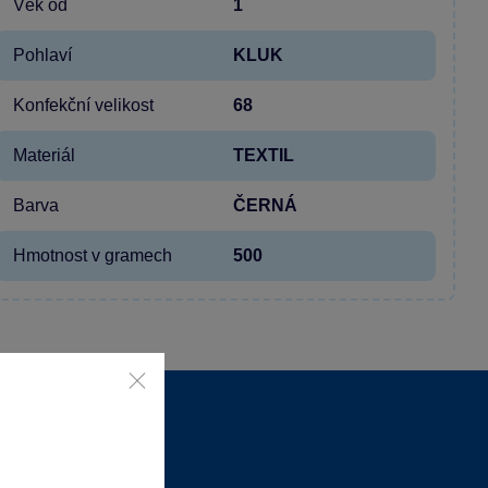
Věk od
1
Pohlaví
KLUK
Konfekční velikost
68
Materiál
TEXTIL
Barva
ČERNÁ
Hmotnost v gramech
500