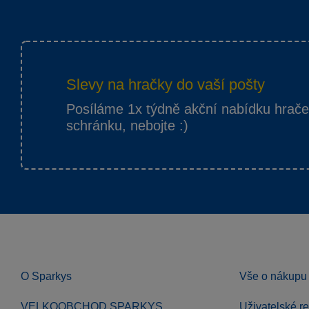
Slevy na hračky do vaší pošty
Posíláme 1x týdně akční nabídku hrač
schránku, nebojte :)
O Sparkys
Vše o nákupu
VELKOOBCHOD SPARKYS
Uživatelské r