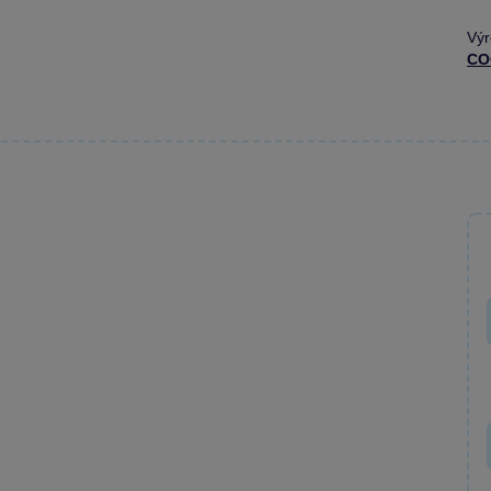
Výr
CO