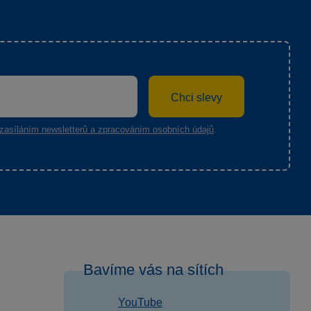
Chci slevy
zasíláním newsletterů a zpracováním osobních údajů
.
Bavíme vás na sítích
YouTube