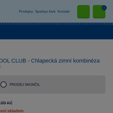
0
Prodejny
Sparkys klub
Kontakt
OOL CLUB - Chlapecká zimní kombinéza
8
PRODEJ SKONČIL
199 Kč
není skladem