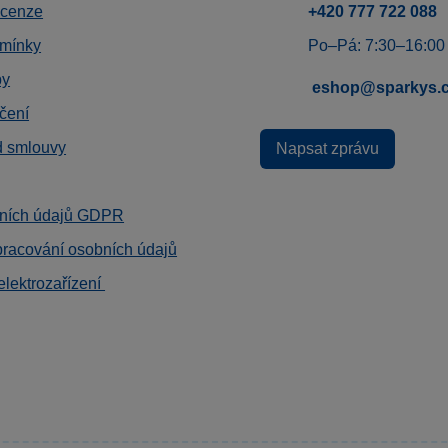
ecenze
+420 777 722 088
mínky
Po–Pá: 7:30–16:00
by
eshop@sparkys.
čení
d smlouvy
Napsat zprávu
ních údajů GDPR
pracování osobních údajů
elektrozařízení