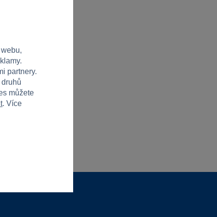
 webu,
eklamy.
i partnery.
h druhů
ies můžete
t
. Více