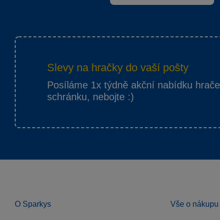
Slevy na hračky do vaší pošty
Posíláme 1x týdně akční nabídku hrač
schránku, nebojte :)
O Sparkys
Vše o nákupu