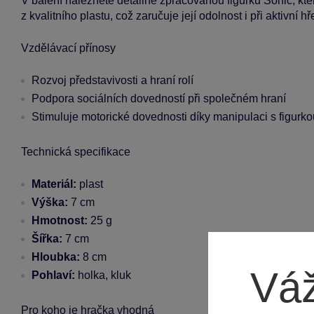
V balení naleznete detailně zpracovanou figurku Sonic, kte
z kvalitního plastu, což zaručuje její odolnost i při aktivní hř
Vzdělávací přínosy
Rozvoj představivosti a hraní rolí
Podpora sociálních dovedností při společném hraní
Stimuluje motorické dovednosti díky manipulaci s figurko
Technická specifikace
Materiál:
plast
Výška:
7 cm
Hmotnost:
25 g
Šířka:
7 cm
Hloubka:
8 cm
Váž
Pohlaví:
holka, kluk
Pro koho je hračka vhodná