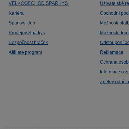
VELKOOBCHOD SPARKYS
Uživatelské r
Kariéra
Obchodní pod
Sparkys klub
Možnosti plat
Prodejny Sparkys
Možnosti doru
Bezpečnost hraček
Odstoupení o
Affiliate program
Reklamace
Ochrana osob
Informace o z
Zpětný odběr 