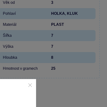
Věk od
3
Pohlaví
HOLKA, KLUK
Materiál
PLAST
Šířka
7
Výška
7
Hloubka
8
Hmotnost v gramech
25