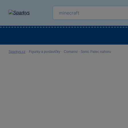
Kategorie
Venkovní hračky
LEGO®
Pro 
Sparkys.cz
·
Figurky a postavičky
·
Comansi - Sonic Palec nahoru