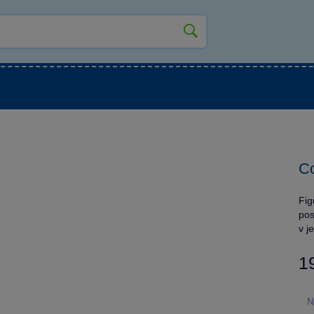
kluky
Pro holky
Pro nejmenší
NOVINKY
Co
Fig
pos
v j
1
N