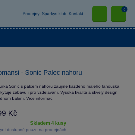
0
Prodejny
Sparkys klub
Kontakt
mansi - Sonic Palec nahoru
urka Sonic s palcem nahoru zaujme každého malého fanouška,
kytuje zábavu i pro vzdělávání. Vysoká kvalita a skvělý design
ednom balení.
Více informací
99 Kč
skladem 4 kusy
yní dostupné pouze na prodejnách