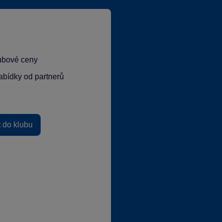
lubové ceny
abídky od partnerů
t do klubu