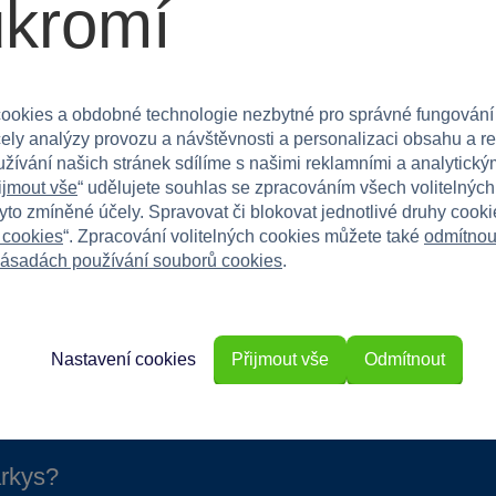
ukromí
, kteří milují pohádky a hrdiny. Skvělá volba pro
ookies a obdobné technologie nezbytné pro správné fungování
 jeho kreativitu! Dodává se v náhodné barevné
čely analýzy provozu a návštěvnosti a personalizaci obsahu a r
užívání našich stránek sdílíme s našimi reklamními a analytickým
ijmout vše
“ udělujete souhlas se zpracováním všech volitelnýc
tyto zmíněné účely. Spravovat či blokovat jednotlivé druhy cook
 cookies
“. Zpracování volitelných cookies můžete také
odmítnou
ásadách používání souborů cookies
.
Nastavení cookies
Přijmout vše
Odmítnout
rkys?