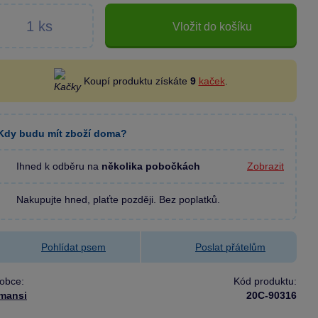
Vložit do košíku
Koupí produktu získáte
9
kaček
.
Kdy budu mít zboží doma?
Ihned k odběru na
několika pobočkách
Zobrazit
Nakupujte hned, plaťte později. Bez poplatků.
Pohlídat psem
Poslat přátelům
obce:
Kód produktu:
mansi
20C-90316