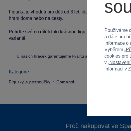
so
Figurka je vhodná pro děti od 3 let, ideální pro kluky i holky
hraní doma nebo na cesty.
Používáme c
Pořiďte svému dítěti tuto krásnou figurku Sonic a podpořte
a dále pro ú
variantě.
Informace o 
Výběrem „
Př
cookies pro 
U našich hraček garantujeme
kvalitu a bezpečnost
.
v „
Nastavení
informací v
Z
Kategorie
Figurky a postavičky
Comansi
Proč nakupovat ve Spa