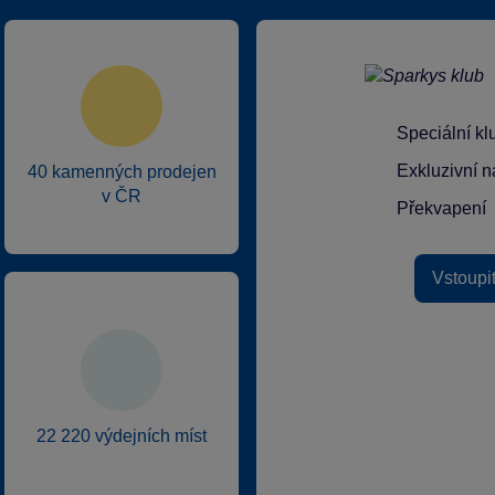
Speciální k
Exkluzivní n
40 kamenných prodejen
v ČR
Překvapení
Vstoupi
22 220 výdejních míst