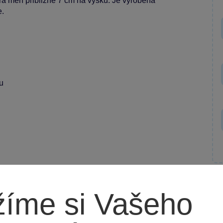
rá měří přibližně 7 cm na výšku. Je vyrobena
e.
u
íme si Vašeho