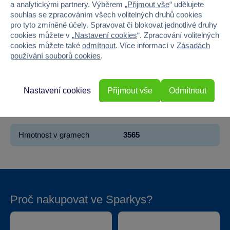
a analytickými partnery. Výběrem „
Přijmout vše
“ udělujete
souhlas se zpracováním všech volitelných druhů cookies
Materiál
PAPÍR
pro tyto zmíněné účely. Spravovat či blokovat jednotlivé druhy
cookies můžete v „
Nastavení cookies
“. Zpracování volitelných
Počet dílků
6000
cookies můžete také
odmítnout
. Více informací v
Zásadách
používání souborů cookies
.
Šířka
50.9
Výška
31.5
Nastavení cookies
Přijmout vše
Odmítnout
Hloubka
7.5
Hmotnost v gramech
3565
Proč nakupovat ve Sparkys?