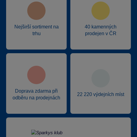
Nejširší sortiment na
40 kamenných
trhu
prodejen v ČR
Doprava zdarma při
22 220 výdejních míst
odběru na prodejnách