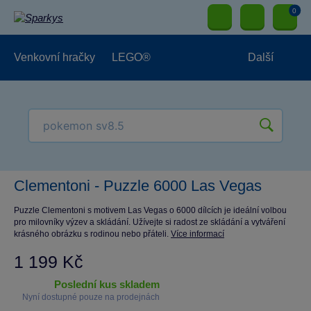
0
Venkovní hračky
LEGO®
Další
Pro kluky
Pro holky
Pro nejmenší
NOVINKY
Clementoni - Puzzle 6000 Las Vegas
Puzzle Clementoni s motivem Las Vegas o 6000 dílcích je ideální volbou
pro milovníky výzev a skládání. Užívejte si radost ze skládání a vytváření
krásného obrázku s rodinou nebo přáteli.
Více informací
1 199 Kč
poslední kus skladem
Nyní dostupné pouze na prodejnách