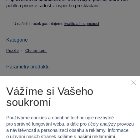
pohltí a přinese radost z úspěchu při skládání!
U našich hraček garantujeme
kvalitu a bezpečnost
.
Kategorie
Puzzle
Clementoni
Parametry produktu
EAN
8005125365289
Vážíme si Vašeho
Kód produktu
33CP36528
soukromí
Značka
Clementoni
Používáme cookies a obdobné technologie nezbytné
pro správné fungování webu, a dále pro účely analýzy provozu
Věk od
6
a návštěvnosti a personalizaci obsahu a reklamy. Informace
o užívání našich stránek sdílíme s našimi reklamními
Pohlaví
HOLKA, KLUK