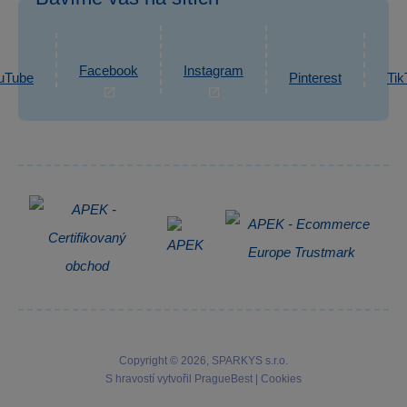
eshop@sparkys.cz
Reklamace
Ochrana osobních údajů GDPR
Napsat zprávu
Informace o zpracování osobních údajů
Facebook
Instagram
uTube
Pinterest
Tik
Zpětný odběr elektrozařízení
Copyright © 2026, SPARKYS s.r.o.
S hravostí vytvořil
PragueBest
|
Cookies