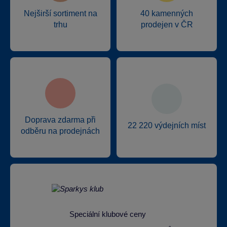
Nejširší sortiment na
40 kamenných
trhu
prodejen v ČR
Doprava zdarma při
22 220 výdejních míst
odběru na prodejnách
Speciální klubové ceny