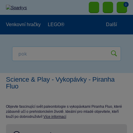
0
Venkovní hračky
LEGO®
Další
Pro kluky
Pro holky
Pro nejmenší
NOVINKY
Science & Play - Vykopávky - Piranha
Fluo
Objevte fascinující svět paleontologie s vykopávkami Piranha Fluo, které
zábavně učí o prehistorickém životě. Ideální pro mladé objevitele, kteří
touží po dobrodružství!
Více informací