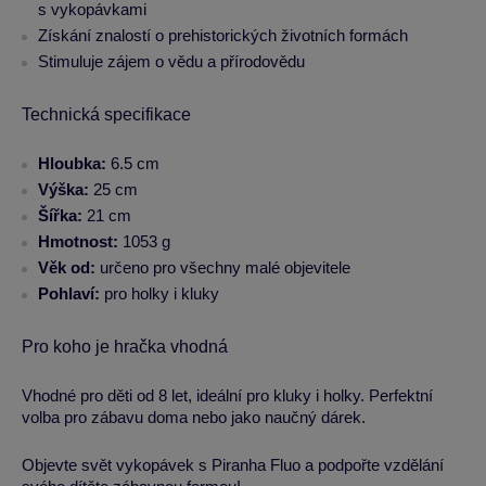
s vykopávkami
Získání znalostí o prehistorických životních formách
Stimuluje zájem o vědu a přírodovědu
Technická specifikace
Hloubka:
6.5 cm
Výška:
25 cm
Šířka:
21 cm
Hmotnost:
1053 g
Věk od:
určeno pro všechny malé objevitele
Pohlaví:
pro holky i kluky
Pro koho je hračka vhodná
Vhodné pro děti od 8 let, ideální pro kluky i holky. Perfektní
volba pro zábavu doma nebo jako naučný dárek.
Objevte svět vykopávek s Piranha Fluo a podpořte vzdělání