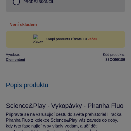
PRODEJ SKONČIL
není skladem
Koupí produktu získáte
19
kaček
.
Výrobce:
Kód produktu:
Clementoni
33CG50189
Popis produktu
Science&Play - Vykopávky - Piranha Fluo
Připravte se na vzrušující cestu do světa prehistorie! Hračka
Piranha Fluo z kolekce Science&Play vás zavede do doby,
kdy tyto fascinující ryby vládly vodám, a učí děti