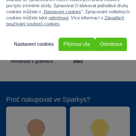
pro tyto zmíněné účely. Spravovat či blokovat jednotlivé druhy
Pohlaví
HOLKA, KLUK
cookies můžete v „
Nastavení cookies
“. Zpracování volitelných
cookies můžete také
odmítnout
. Více informací v
Zásadách
Šířka
21
používání souborů cookies
.
Výška
25
Nastavení cookies
Přijmout vše
Odmítnout
Hloubka
6.5
Hmotnost v gramech
1053
Proč nakupovat ve Sparkys?