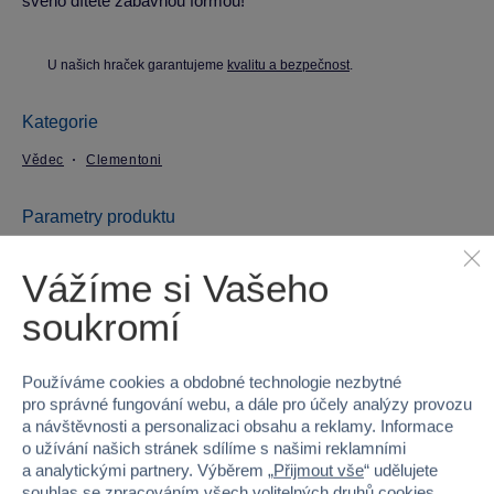
svého dítěte zábavnou formou!
U našich hraček garantujeme
kvalitu a bezpečnost
.
Kategorie
Vědec
Clementoni
Parametry produktu
Vážíme si Vašeho
EAN
8005125501892
soukromí
Kód produktu
33CG50189
Značka
Clementoni
Používáme cookies a obdobné technologie nezbytné
pro správné fungování webu, a dále pro účely analýzy provozu
Řada
Science & Play
a návštěvnosti a personalizaci obsahu a reklamy. Informace
o užívání našich stránek sdílíme s našimi reklamními
a analytickými partnery. Výběrem „
Přijmout vše
“ udělujete
Věk od
8
souhlas se zpracováním všech volitelných druhů cookies