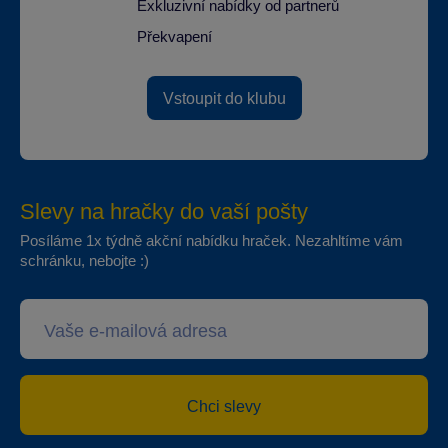
Exkluzivní nabídky od partnerů
Překvapení
Vstoupit do klubu
Slevy na hračky do vaší pošty
Posíláme 1x týdně akční nabídku hraček. Nezahltíme vám
schránku, nebojte :)
Chci slevy