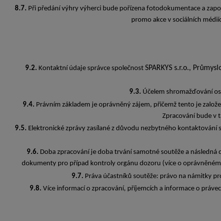
8.7.
Při předání výhry výherci bude pořízena fotodokumentace a zapo
promo akce v sociálních médi
SPARKYS s.r.o., Průmysl
9.2.
Kontaktní údaje správce společnost
9.3.
Účelem shromažďování osobn
9.4.
Právním základem je oprávněný zájem, přičemž tento je založen
Zpracování bude v 
9.5.
Elektronické zprávy zasílané z důvodu nezbytného kontaktování so
9.6.
Doba zpracování je doba trvání samotné soutěže a následná 
dokumenty pro případ kontroly orgánu dozoru (více o oprávněném
9.7.
Práva účastníků soutěže: právo na námitky prot
9.8.
Více informací o zpracování, příjemcích a informace o prá