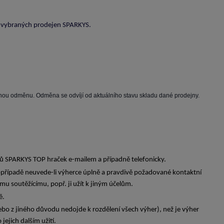
z vybraných prodejen SPARKYS.
ou odměnu. Odměna se odvíjí od aktuálního stavu skladu dané prodejny.
ů SPARKYS TOP hraček e-mailem a případně telefonicky.
popřípadě neuvede-li výherce úplně a pravdivě požadované kontaktní
ému soutěžícímu, popř. ji užít k jiným účelům.
ě.
ebo z jiného důvodu nedojde k rozdělení všech výher), než je výher
ejich dalším užití.