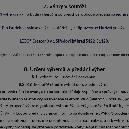
7. Výhry v soutěži
3 výherci a výhra bude výhercům po předchozí dohodě předána na jedné 
Pro každého z vylosovaných soutěžících je připravena exkluzivní položka
LEGO® Creator 3 v 1 Středověký hrad 5122-31120
.
ých názvů SPARKYS TOP hraček spolu se svými kontaktními údaji, dostane drobn
8. Určení výherců a předání výher
8.1.
Výherci jsou určováni losováním.
8.2.
Každý soutěžící může vyhrát pouze jednu výhru.
 provedeném losování, a to na kontaktní údaje vyplněné u správných názv
adresy anebo telefonicky na uvedené telefonní číslo (alespoň 2 pokusy), 
ýhry, propadá výhra organizátorovi soutěže, který je oprávněn ji udělit jin
.5.
Výhry budou předány výhercům přímo na domluvené SPARKYS prodejn
í méně soutěžících (popř. méně soutěžících splní podmínky pro zisk výhry, n
né výhry propadají ve prospěch pořadatele, který je oprávněn rozhodnout o j