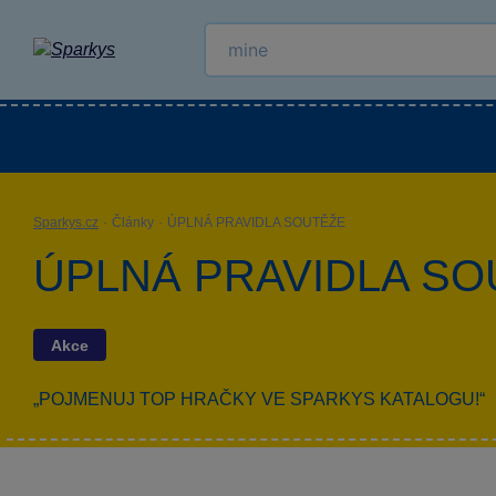
Kategorie
Venkovní hračky
LEGO®
Pro 
Sparkys.cz
·
Články
·
ÚPLNÁ PRAVIDLA SOUTĚŽE
ÚPLNÁ PRAVIDLA SO
Akce
„POJMENUJ TOP HRAČKY VE SPARKYS KATALOGU!“