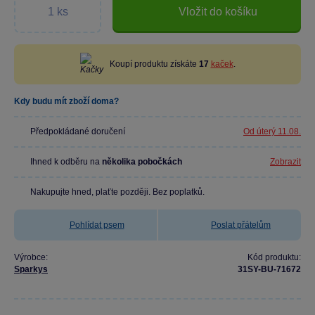
Vložit do košíku
Koupí produktu získáte
17
kaček
.
Kdy budu mít zboží doma?
Předpokládané doručení
Od úterý 11.08.
Ihned k odběru na
několika pobočkách
Zobrazit
Nakupujte hned, plaťte později. Bez poplatků.
Pohlídat psem
Poslat přátelům
Výrobce:
Kód produktu:
Sparkys
31SY-BU-71672