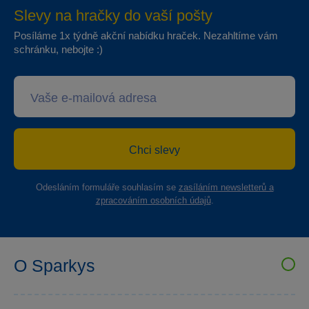
Slevy na hračky do vaší pošty
Posíláme 1x týdně akční nabídku hraček. Nezahltíme vám
schránku, nebojte :)
Chci slevy
Odesláním formuláře souhlasím se
zasíláním newsletterů a
zpracováním osobních údajů
.
O Sparkys
VELKOOBCHOD SPARKYS