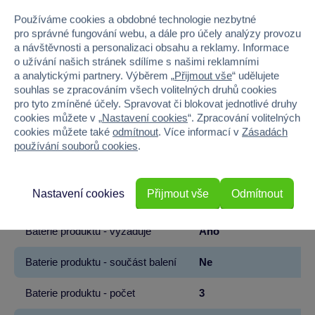
Značka
Sparkys
Používáme cookies a obdobné technologie nezbytné
pro správné fungování webu, a dále pro účely analýzy provozu
Věk od
3
a návštěvnosti a personalizaci obsahu a reklamy. Informace
o užívání našich stránek sdílíme s našimi reklamními
a analytickými partnery. Výběrem „
Přijmout vše
“ udělujete
Pohlaví
HOLKA, KLUK
souhlas se zpracováním všech volitelných druhů cookies
pro tyto zmíněné účely. Spravovat či blokovat jednotlivé druhy
Šířka
9.5
cookies můžete v „
Nastavení cookies
“. Zpracování volitelných
cookies můžete také
odmítnout
. Více informací v
Zásadách
Výška
6
používání souborů cookies
.
Hloubka
15
Nastavení cookies
Přijmout vše
Odmítnout
Hmotnost v gramech
532.5
Baterie produktu - vyžaduje
Ano
Baterie produktu - součást balení
Ne
Baterie produktu - počet
3