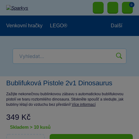
0
Venkovní hračky
LEGO®
Další
Pro kluky
Pro holky
Pro nejmenší
NOVINKY
Bublifuková Pistole 2v1 Dinosaurus
Zažijte nekonečnou bublinkovou zábavu s automatickou bublifukovou
pistolí ve tvaru roztomilého dinosaura. Stiskněte spoušť a sledujte, jak
bubliny létají do vzduchu bez přestání!
Více informací
349 Kč
skladem > 10 kusů