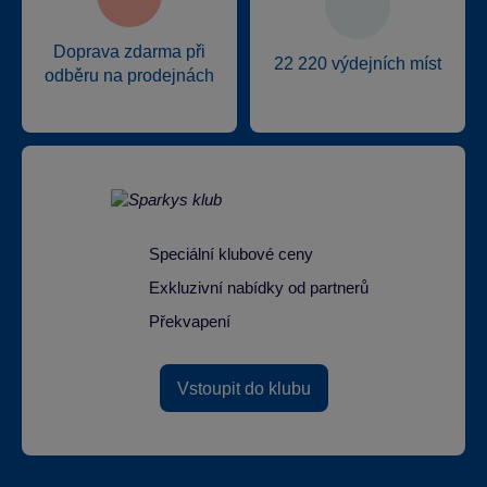
Doprava zdarma při
22 220 výdejních míst
odběru na prodejnách
Speciální klubové ceny
Exkluzivní nabídky od partnerů
Překvapení
Vstoupit do klubu