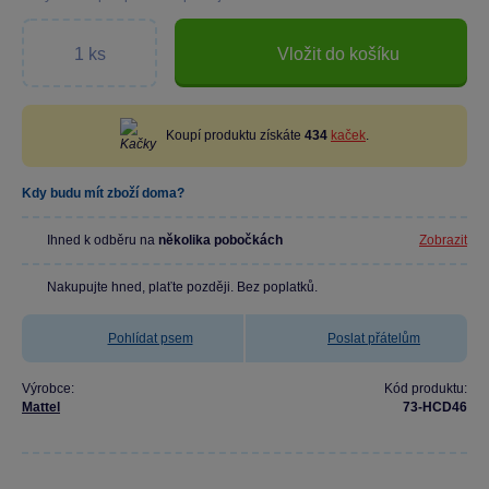
Vložit do košíku
Koupí produktu získáte
434
kaček
.
Kdy budu mít zboží doma?
Ihned k odběru na
několika pobočkách
Zobrazit
Nakupujte hned, plaťte později. Bez poplatků.
Pohlídat psem
Poslat přátelům
Výrobce:
Kód produktu:
Mattel
73-HCD46