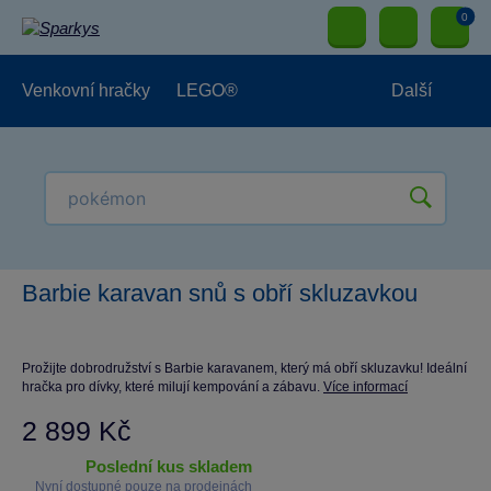
0
Venkovní hračky
LEGO®
Další
Pro kluky
Pro holky
Pro nejmenší
NOVINKY
Barbie karavan snů s obří skluzavkou
Prožijte dobrodružství s Barbie karavanem, který má obří skluzavku! Ideální
hračka pro dívky, které milují kempování a zábavu.
Více informací
2 899 Kč
poslední kus skladem
Nyní dostupné pouze na prodejnách