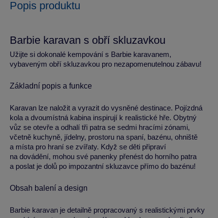
Popis produktu
Barbie karavan s obří skluzavkou
Užijte si dokonalé kempování s Barbie karavanem,
vybaveným obří skluzavkou pro nezapomenutelnou zábavu!
Základní popis a funkce
Karavan lze naložit a vyrazit do vysněné destinace. Pojízdná
kola a dvoumístná kabina inspirují k realistické hře. Obytný
vůz se otevře a odhalí tři patra se sedmi hracími zónami,
včetně kuchyně, jídelny, prostoru na spaní, bazénu, ohniště
a místa pro hraní se zvířaty. Když se děti připraví
na dovádění, mohou své panenky přenést do horního patra
a poslat je dolů po impozantní skluzavce přímo do bazénu!
Obsah balení a design
Barbie karavan je detailně propracovaný s realistickými prvky