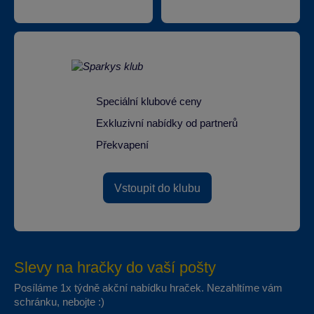
Speciální klubové ceny
Exkluzivní nabídky od partnerů
Překvapení
Vstoupit do klubu
Slevy na hračky do vaší pošty
Posíláme 1x týdně akční nabídku hraček. Nezahltíme vám
schránku, nebojte :)