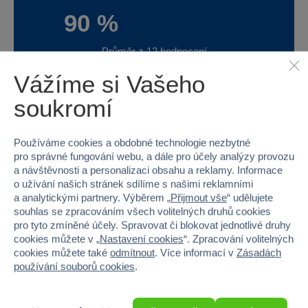
90 %
Průměr z 12 hodnocení
100 % zákazníků doporučuje
Vážíme si Vašeho
soukromí
Máte zkušenost s tímto zbožím?
Používáme cookies a obdobné technologie nezbytné
Napište recenzi a pomozte ostatním s výběrem.
pro správné fungování webu, a dále pro účely analýzy provozu
a návštěvnosti a personalizaci obsahu a reklamy. Informace
o užívání našich stránek sdílíme s našimi reklamními
a analytickými partnery. Výběrem „
Přijmout vše
“ udělujete
souhlas se zpracováním všech volitelných druhů cookies
pro tyto zmíněné účely. Spravovat či blokovat jednotlivé druhy
Doporučuji
cookies můžete v „
Nastavení cookies
“. Zpracování volitelných
Krásný dárek pro vnučku
cookies můžete také
odmítnout
. Více informací v
Zásadách
používání souborů cookies
.