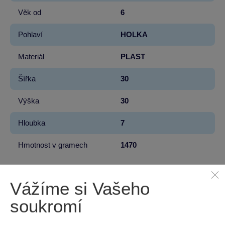
Věk od
6
Pohlaví
HOLKA
Materiál
PLAST
Šířka
30
Výška
30
Hloubka
7
Hmotnost v gramech
1470
Vážíme si Vašeho
100 %
soukromí