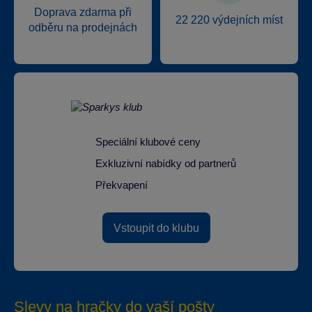
Doprava zdarma při
22 220 výdejních míst
odběru na prodejnách
Speciální klubové ceny
Exkluzivní nabídky od partnerů
Překvapení
Vstoupit do klubu
Slevy na hračky do vaší pošty