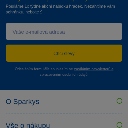
Posíláme 1x týdně akční nabídku hraček. Nezahltíme vám
schránku, nebojte :)
Chci slevy
Odesláním formuláře souhlasím se
zasíláním newsletterů a
zpracováním osobních údajů
.
O Sparkys
VELKOOBCHOD SPARKYS
Kariéra
Vše o nákupu