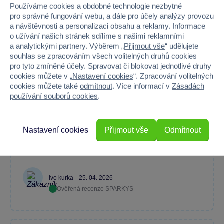
Průměr z 3 hodnocení
Používáme cookies a obdobné technologie nezbytné
100 % zákazníků doporučuje
pro správné fungování webu, a dále pro účely analýzy provozu
a návštěvnosti a personalizaci obsahu a reklamy. Informace
o užívání našich stránek sdílíme s našimi reklamními
a analytickými partnery. Výběrem „
Přijmout vše
“ udělujete
Máte zkušenost s tímto zbožím?
souhlas se zpracováním všech volitelných druhů cookies
pro tyto zmíněné účely. Spravovat či blokovat jednotlivé druhy
Napište recenzi a pomozte ostatním s výběrem.
cookies můžete v „
Nastavení cookies
“. Zpracování volitelných
cookies můžete také
odmítnout
. Více informací v
Zásadách
používání souborů cookies
.
ano
Nastavení cookies
Přijmout vše
Odmítnout
ivo kurka
25. 04. 2026
Ověřená recenze SPARKYS