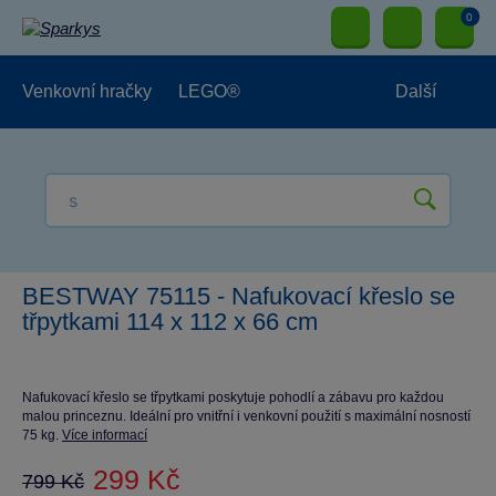
0
Venkovní hračky
LEGO®
Další
Pro kluky
Pro holky
Pro nejmenší
NOVINKY
BESTWAY 75115 - Nafukovací křeslo se
třpytkami 114 x 112 x 66 cm
Nafukovací křeslo se třpytkami poskytuje pohodlí a zábavu pro každou
malou princeznu. Ideální pro vnitřní i venkovní použití s maximální nosností
75 kg.
Více informací
299 Kč
799 Kč