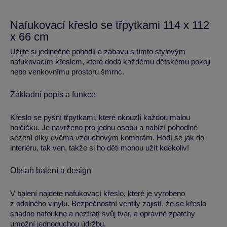
Nafukovací křeslo se třpytkami 114 x 112
x 66 cm
Užijte si jedinečné pohodlí a zábavu s tímto stylovým
nafukovacím křeslem, které dodá každému dětskému pokoji
nebo venkovnímu prostoru šmrnc.
Základní popis a funkce
Křeslo se pyšní třpytkami, které okouzlí každou malou
holčičku. Je navrženo pro jednu osobu a nabízí pohodlné
sezení díky dvěma vzduchovým komorám. Hodí se jak do
interiéru, tak ven, takže si ho děti mohou užít kdekoliv!
Obsah balení a design
V balení najdete nafukovací křeslo, které je vyrobeno
z odolného vinylu. Bezpečnostní ventily zajistí, že se křeslo
snadno nafoukne a neztratí svůj tvar, a opravné zpatchy
umožní jednoduchou údržbu.